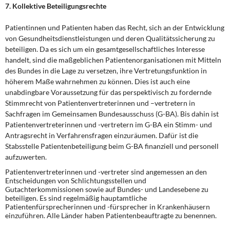
7. Kollektive Beteiligungsrechte
Patientinnen und Patienten haben das Recht, sich an der Entwicklung
von Gesundheitsdienstleistungen und deren Qualitätssicherung zu
beteiligen. Da es sich um ein gesamtgesellschaftliches Interesse
handelt, sind die maßgeblichen Patientenorganisationen mit Mitteln
des Bundes in die Lage zu versetzen, ihre Vertretungsfunktion in
höherem Maße wahrnehmen zu können. Dies ist auch eine
unabdingbare Voraussetzung für das perspektivisch zu fordernde
Stimmrecht von Patientenvertreterinnen und –vertretern in
Sachfragen im Gemeinsamen Bundesausschuss (G-BA). Bis dahin ist
Patientenvertreterinnen und -vertretern im G-BA ein Stimm- und
Antragsrecht in Verfahrensfragen einzuräumen. Dafür ist die
Stabsstelle Patientenbeteiligung beim G-BA finanziell und personell
aufzuwerten.
Patientenvertreterinnen und -vertreter sind angemessen an den
Entscheidungen von Schlichtungsstellen und
Gutachterkommissionen sowie auf Bundes- und Landesebene zu
beteiligen. Es sind regelmäßig hauptamtliche
Patientenfürsprecherinnen und -fürsprecher in Krankenhäusern
einzuführen. Alle Länder haben Patientenbeauftragte zu benennen.