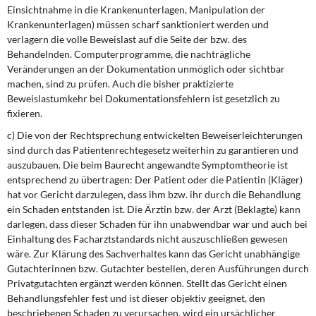
Einsichtnahme in die Krankenunterlagen, Manipulation der
Krankenunterlagen) müssen scharf sanktioniert werden und
verlagern die volle Beweislast auf die Seite der bzw. des
Behandelnden. Computerprogramme, die nachträgliche
Veränderungen an der Dokumentation unmöglich oder sichtbar
machen, sind zu prüfen. Auch die bisher praktizierte
Beweislastumkehr bei Dokumentationsfehlern ist gesetzlich zu
fixieren.
c) Die von der Rechtsprechung entwickelten Beweiserleichterungen
sind durch das Patientenrechtegesetz weiterhin zu garantieren und
auszubauen. Die beim Baurecht angewandte Symptomtheorie ist
entsprechend zu übertragen: Der Patient oder die Patientin (Kläger)
hat vor Gericht darzulegen, dass ihm bzw. ihr durch die Behandlung
ein Schaden entstanden ist. Die Ärztin bzw. der Arzt (Beklagte) kann
darlegen, dass dieser Schaden für ihn unabwendbar war und auch bei
Einhaltung des Facharztstandards nicht auszuschließen gewesen
wäre. Zur Klärung des Sachverhaltes kann das Gericht unabhängige
Gutachterinnen bzw. Gutachter bestellen, deren Ausführungen durch
Privatgutachten ergänzt werden können. Stellt das Gericht einen
Behandlungsfehler fest und ist dieser objektiv geeignet, den
beschriebenen Schaden zu verursachen, wird ein ursächlicher