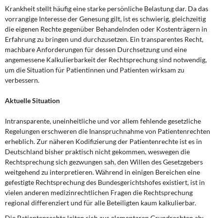
DIE LINKE
Krankheit stellt häufig eine starke persönliche Belastung dar. Da das
vorrangige Interesse der Genesung gilt, ist es schwierig, gleichzeitig
Weitere Themen
die eigenen Rechte gegenüber Behandelnden oder Kostenträgern in
Erfahrung zu bringen und durchzusetzen. Ein transparentes Recht,
machbare Anforderungen für dessen Durchsetzung und eine
Memo-Gruppe
angemessene Kalkulierbarkeit der Rechtsprechung sind notwendig,
um die Situation für Patientinnen und Patienten wirksam zu
Institut Solidarische Moderne
verbessern.
Rosa-Luxemburg-Stiftung
Aktuelle Situation
Intransparente, uneinheitliche und vor allem fehlende gesetzliche
Über mich
Regelungen erschweren die Inanspruchnahme von Patientenrechten
erheblich. Zur näheren Kodifizierung der Patientenrechte ist es in
Kontakt
Deutschland bisher praktisch nicht gekommen, weswegen die
Rechtsprechung sich gezwungen sah, den Willen des Gesetzgebers
weitgehend zu interpretieren. Während in einigen Bereichen eine
gefestigte Rechtsprechung des Bundesgerichtshofes existiert, ist in
vielen anderen medizinrechtlichen Fragen die Rechtsprechung
regional differenziert und für alle Beteiligten kaum kalkulierbar.
Die Patientenrechte leiten sich aus elementaren Grundrechten ab: