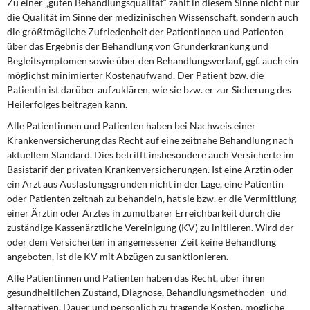
Zu einer „guten Behandlungsqualität“ zählt in diesem Sinne nicht nur
die Qualität im Sinne der medizinischen Wissenschaft, sondern auch
die größtmögliche Zufriedenheit der Patientinnen und Patienten
über das Ergebnis der Behandlung von Grunderkrankung und
Begleitsymptomen sowie über den Behandlungsverlauf, ggf. auch ein
möglichst minimierter Kostenaufwand. Der Patient bzw. die
Patientin ist darüber aufzuklären, wie sie bzw. er zur Sicherung des
Heilerfolges beitragen kann.
Alle Patientinnen und Patienten haben bei Nachweis einer
Krankenversicherung das Recht auf eine zeitnahe Behandlung nach
aktuellem Standard. Dies betrifft insbesondere auch Versicherte im
Basistarif der privaten Krankenversicherungen. Ist eine Ärztin oder
ein Arzt aus Auslastungsgründen nicht in der Lage, eine Patientin
oder Patienten zeitnah zu behandeln, hat sie bzw. er die Vermittlung
einer Ärztin oder Arztes in zumutbarer Erreichbarkeit durch die
zuständige Kassenärztliche Vereinigung (KV) zu initiieren. Wird der
oder dem Versicherten in angemessener Zeit keine Behandlung
angeboten, ist die KV mit Abzügen zu sanktionieren.
Alle Patientinnen und Patienten haben das Recht, über ihren
gesundheitlichen Zustand, Diagnose, Behandlungsmethoden- und
alternativen, Dauer und persönlich zu tragende Kosten, mögliche