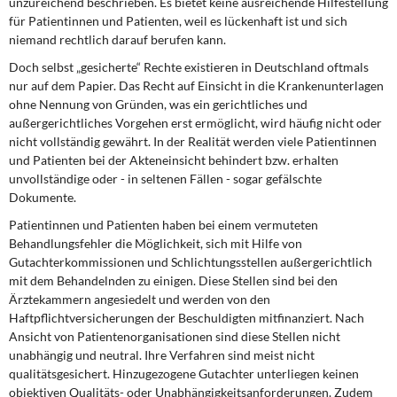
unzureichend beschrieben. Es bietet keine ausreichende Hilfestellung
für Patientinnen und Patienten, weil es lückenhaft ist und sich
niemand rechtlich darauf berufen kann.
Doch selbst „gesicherte“ Rechte existieren in Deutschland oftmals
nur auf dem Papier. Das Recht auf Einsicht in die Krankenunterlagen
ohne Nennung von Gründen, was ein gerichtliches und
außergerichtliches Vorgehen erst ermöglicht, wird häufig nicht oder
nicht vollständig gewährt. In der Realität werden viele Patientinnen
und Patienten bei der Akteneinsicht behindert bzw. erhalten
unvollständige oder - in seltenen Fällen - sogar gefälschte
Dokumente.
Patientinnen und Patienten haben bei einem vermuteten
Behandlungsfehler die Möglichkeit, sich mit Hilfe von
Gutachterkommissionen und Schlichtungsstellen außergerichtlich
mit dem Behandelnden zu einigen. Diese Stellen sind bei den
Ärztekammern angesiedelt und werden von den
Haftpflichtversicherungen der Beschuldigten mitfinanziert. Nach
Ansicht von Patientenorganisationen sind diese Stellen nicht
unabhängig und neutral. Ihre Verfahren sind meist nicht
qualitätsgesichert. Hinzugezogene Gutachter unterliegen keinen
objektiven Qualitäts- oder Unabhängigkeitsanforderungen. Zudem