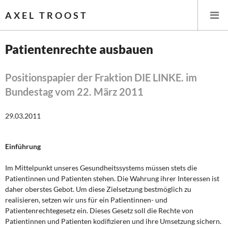
AXEL TROOST
Patientenrechte ausbauen
Startseite
Positionspapier der Fraktion DIE LINKE. im
Bundestag vom 22. März 2011
Themen
29.03.2011
Leitlinien linker Wirtschafts- und Finanzpolitik
Wirtschaftspolitik
Einführung
Steuer- und Finanzpolitik
Im Mittelpunkt unseres Gesundheitssystems müssen stets die
Patientinnen und Patienten stehen. Die Wahrung ihrer Interessen ist
Öffentliche Infrastruktur und Daseinsvorsorge
daher oberstes Gebot. Um diese Zielsetzung bestmöglich zu
realisieren, setzen wir uns für ein Patientinnen- und
Eurokrise und Griechenland
Patientenrechtegesetz ein. Dieses Gesetz soll die Rechte von
Patientinnen und Patienten kodifizieren und ihre Umsetzung sichern.