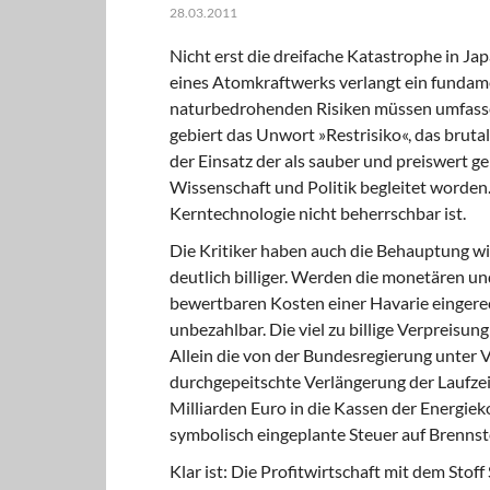
28.03.2011
Nicht erst die dreifache Katastrophe in J
eines Atomkraftwerks verlangt ein fundam
naturbedrohenden Risiken müssen umfasse
gebiert das Unwort »Restrisiko«, das bruta
der Einsatz der als sauber und preiswert g
Wissenschaft und Politik begleitet worden. 
Kerntechnologie nicht beherrschbar ist.
Die Kritiker haben auch die Behauptung w
deutlich billiger. Werden die monetären u
bewertbaren Kosten einer Havarie eingere
unbezahlbar. Die viel zu billige Verpreisun
Allein die von der Bundesregierung unter 
durchgepeitschte Verlängerung der Laufze
Milliarden Euro in die Kassen der Energiek
symbolisch eingeplante Steuer auf Brennsto
Klar ist: Die Profitwirtschaft mit dem Stof