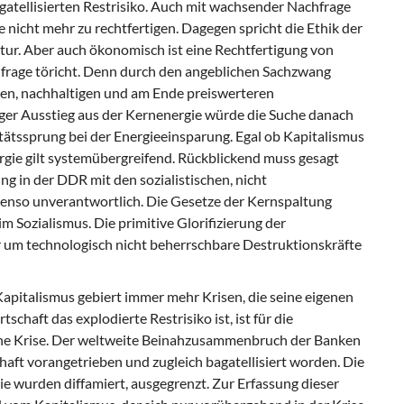
atellisierten Restrisiko. Auch mit wachsender Nachfrage
 nicht mehr zu rechtfertigen. Dagegen spricht die Ethik der
r. Aber auch ökonomisch ist eine Rechtfertigung von
rage töricht. Denn durch den angeblichen Sachzwang
ven, nachhaltigen und am Ende preiswerteren
iger Ausstieg aus der Kernenergie würde die Suche danach
tätssprung bei der Energieeinsparung. Egal ob Kapitalismus
rgie gilt systemübergreifend. Rückblickend muss gesagt
g in der DDR mit den sozialistischen, nicht
benso unverantwortlich. Die Gesetze der Kernspaltung
m Sozialismus. Die primitive Glorifizierung der
er um technologisch nicht beherrschbare Destruktionskräfte
 Kapitalismus gebiert immer mehr Krisen, die seine eigenen
haft das explodierte Restrisiko ist, ist für die
che Krise. Der weltweite Beinahzusammenbruch der Banken
chaft vorangetrieben und zugleich bagatellisiert worden. Die
e wurden diffamiert, ausgegrenzt. Zur Erfassung dieser