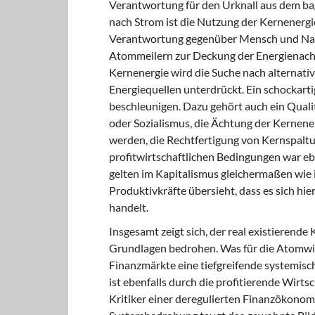
Verantwortung für den Urknall aus dem bag
nach Strom ist die Nutzung der Kernenergie
Verantwortung gegenüber Mensch und Natu
Atommeilern zur Deckung der Energienachf
Kernenergie wird die Suche nach alternati
Energiequellen unterdrückt. Ein schockart
beschleunigen. Dazu gehört auch ein Quali
oder Sozialismus, die Ächtung der Kernene
werden, die Rechtfertigung von Kernspaltun
profitwirtschaftlichen Bedingungen war e
gelten im Kapitalismus gleichermaßen wie i
Produktivkräfte übersieht, dass es sich hi
handelt.
Insgesamt zeigt sich, der real existierende
Grundlagen bedrohen. Was für die Atomwirtsc
Finanzmärkte eine tiefgreifende systemis
ist ebenfalls durch die profitierende Wirts
Kritiker einer deregulierten Finanzökonomi