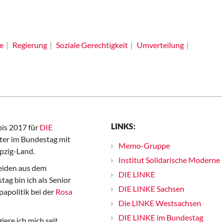
e
Regierung
Soziale Gerechtigkeit
Umverteilung
LINKS:
bis 2017 für
DIE
er im Bundestag mit
Memo-Gruppe
pzig-Land.
Institut Solidarische Moderne
iden aus dem
DIE LINKE
ag bin ich als Senior
DIE LINKE Sachsen
papolitik bei der
Rosa
Die LINKE Westsachsen
DIE LINKE im Bundestag
iere ich mich seit