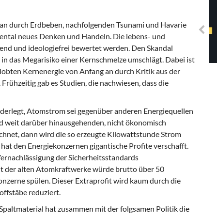
Solidarisches EUropa -
Mosaiklinke Perspektiven
apan durch Erdbeben, nachfolgenden Tsunami und Havarie
ental neues Denken und Handeln. Die lebens- und
nd und ideologiefrei bewertet werden. Den Skandal
l in das Megarisiko einer Kernschmelze umschlägt. Dabei ist
elobten Kernenergie von Anfang an durch Kritik aus der
Frühzeitig gab es Studien, die nachwiesen, dass die
iderlegt, Atomstrom sei gegenüber anderen Energiequellen
nd weit darüber hinausgehenden, nicht ökonomisch
chnet, dann wird die so erzeugte Kilowattstunde Strom
g hat den Energiekonzernen gigantische Profite verschafft.
Vernachlässigung der Sicherheitsstandards
it der alten Atomkraftwerke würde brutto über 50
onzerne spülen. Dieser Extraprofit wird kaum durch die
ffstäbe reduziert.
f Spaltmaterial hat zusammen mit der folgsamen Politik die