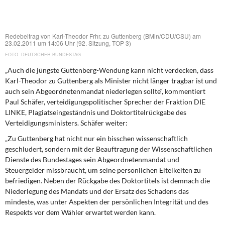
DIE LINKE
Weitere Themen
Redebeitrag von Karl-Theodor Frhr. zu Guttenberg (BMin/CDU/CSU) am
23.02.2011 um 14:06 Uhr (92. Sitzung, TOP 3)
Memo-Gruppe
DEUTSCHER BUNDESTAG
„Auch die jüngste Guttenberg-Wendung kann nicht verdecken, dass
Institut Solidarische Moderne
Karl-Theodor zu Guttenberg als Minister nicht länger tragbar ist und
auch sein Abgeordnetenmandat niederlegen sollte“, kommentiert
Rosa-Luxemburg-Stiftung
Paul Schäfer, verteidigungspolitischer Sprecher der Fraktion DIE
LINKE, Plagiatseingeständnis und Doktortitelrückgabe des
Verteidigungsministers. Schäfer weiter:
Über mich
„Zu Guttenberg hat nicht nur ein bisschen wissenschaftlich
geschludert, sondern mit der Beauftragung der Wissenschaftlichen
Kontakt
Dienste des Bundestages sein Abgeordnetenmandat und
Steuergelder missbraucht, um seine persönlichen Eitelkeiten zu
befriedigen. Neben der Rückgabe des Doktortitels ist demnach die
Niederlegung des Mandats und der Ersatz des Schadens das
mindeste, was unter Aspekten der persönlichen Integrität und des
Respekts vor dem Wähler erwartet werden kann.