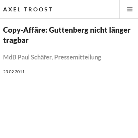
AXEL TROOST
Copy-Affäre: Guttenberg nicht länger
tragbar
Startseite
Themen
MdB Paul Schäfer, Pressemitteilung
Leitlinien linker Wirtschafts- und Finanzpolitik
23.02.2011
Wirtschaftspolitik
Steuer- und Finanzpolitik
Öffentliche Infrastruktur und Daseinsvorsorge
Eurokrise und Griechenland