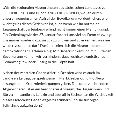
Kontakt
„Wir, die regionalen Abgeordneten des sächsischen Landtages von
DIE LINKE, SPD und Bündnis 90 / DIE GRÜNEN, wollen durch
unseren gemeinsamen Aufruf der Bevölkerung verdeutlichen, wie
wichtig uns dieses Gedenken ist, auch wenn wir im normalen
Tagesgeschäft parteiübergreifend nicht immer einer Meinung sind.
Ein Gedenktag wie der 27. Januar fordert uns viel ab. Denn er zwingt
uns immer wieder dazu, zurück zu blicken und zu erkennen, was nie
wieder geschehen darf. Darüber seien sich die Abgeordneten der
demokratischen Parteien einig. Mit Beharrlichkeit und mit Hilfe der
Bevölkerung können wir verhindern, dass rechtsextremistisches
Gedankengut wieder Einzug in die Köpfe hält.
Neben der zentralen Gedenkfeier in Dresden wird es auch im
Landkreis Leipzig, beispielsweise in Markkleeberg und Flößberg
Lesungen und Kranzniederlegungen geben. Den unterzeichnenden
Abgeordneten ist es ein besonderes Anliegen, die Bürgerinnen und
Bürger im Landkreis Leipzig und überall in Sachsen an die Wichtigkeit
dieses Holocaust-Gedenktages zu erinnern und sie zur regen
Teilnahme aufzufordern.“