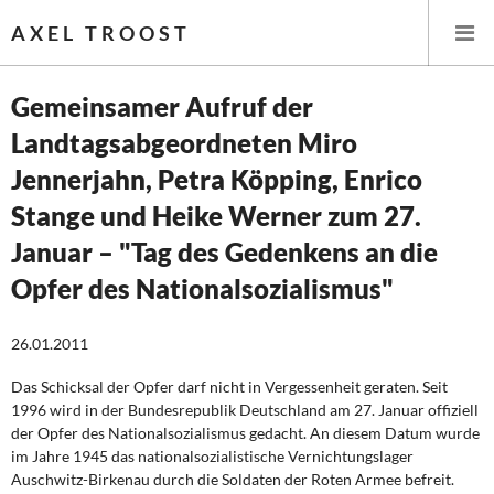
AXEL TROOST
Gemeinsamer Aufruf der
Landtagsabgeordneten Miro
Startseite
Jennerjahn, Petra Köpping, Enrico
Themen
Stange und Heike Werner zum 27.
Januar – "Tag des Gedenkens an die
Memo-Gruppe
Opfer des Nationalsozialismus"
Institut Solidarische Moderne
26.01.2011
Rosa-Luxemburg-Stiftung
Das Schicksal der Opfer darf nicht in Vergessenheit geraten. Seit
1996 wird in der Bundesrepublik Deutschland am 27. Januar offiziell
Über mich
der Opfer des Nationalsozialismus gedacht. An diesem Datum wurde
im Jahre 1945 das nationalsozialistische Vernichtungslager
Über mich
Auschwitz-Birkenau durch die Soldaten der Roten Armee befreit.