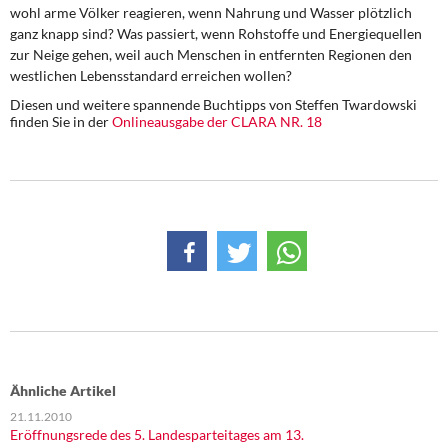
DIE LINKE
wohl arme Völker reagieren, wenn Nahrung und Wasser plötzlich
ganz knapp sind? Was passiert, wenn Rohstoffe und Energiequellen
zur Neige gehen, weil auch Menschen in entfernten Regionen den
Weitere Themen
westlichen Lebensstandard erreichen wollen?
Memo-Gruppe
Diesen und weitere spannende Buchtipps von Steffen Twardowski
finden Sie in der
Onlineausgabe der CLARA NR. 18
Institut Solidarische Moderne
Rosa-Luxemburg-Stiftung
Über mich
Kontakt
Ähnliche Artikel
21.11.2010
Eröffnungsrede des 5. Landesparteitages am 13.