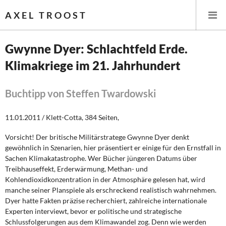
AXEL TROOST
Gwynne Dyer: Schlachtfeld Erde.
Klimakriege im 21. Jahrhundert
Startseite
Themen
Buchtipp von Steffen Twardowski
Leitlinien linker Wirtschafts- und Finanzpolitik
11.01.2011 / Klett-Cotta, 384 Seiten,
Vorsicht! Der britische Militärstratege Gwynne Dyer denkt
Wirtschaftspolitik
gewöhnlich in Szenarien, hier präsentiert er einige für den Ernstfall in
Sachen Klimakatastrophe. Wer Bücher jüngeren Datums über
Steuer- und Finanzpolitik
Treibhauseffekt, Erderwärmung, Methan- und
Kohlendioxidkonzentration in der Atmosphäre gelesen hat, wird
Öffentliche Infrastruktur und Daseinsvorsorge
manche seiner Planspiele als erschreckend realistisch wahrnehmen.
Dyer hatte Fakten präzise recherchiert, zahlreiche internationale
Eurokrise und Griechenland
Experten interviewt, bevor er politische und strategische
Schlussfolgerungen aus dem Klimawandel zog. Denn wie werden