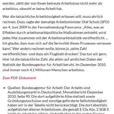
DIE LINKE
werden, zählt der von ihnen betreute Arbeitslose nicht mehr als
arbeitslos, obwohl er keine Arbeit hat.
Weitere Themen
Wer die tatsächliche Arbeitslosigkeit erfassen will, muss ehrlich
rechnen.
Dazu sagte der damalige Arbeitsminister Olaf Scholz (SPD)
Memo-Gruppe
am 4. Juni 2009 in der Fernsehsendung Panorama: „Alles, was an
Effekten durch arbeitsmarktpolitische Maßnahmen entsteht, wird
jedes Mal zusammen mit der Arbeitsmarktstatistik veröffentlicht. ...
Institut Solidarische Moderne
Ich glaube, dass man sich auf die Seriosität dieses Prozesses verlassen
kann.“ Wer anders rechnen wolle, könne ja „seine Zahl
Rosa-Luxemburg-Stiftung
veröffentlichen -und dazu ein Flugblatt drucken.“ Das tun wir gern.
Hier ist die tatsächliche Zahl, die allein auf amtlichen Daten der
Über mich
Statistik der Bundesagentur für Arbeit beruht. Im Dezember 2010
sind immer noch 4,1 Millionen Menschen arbeitslos.
Kontakt
Zum PDF-Dokument
Quellen
:
Bundesagentur für Arbeit: Der Arbeits-und
Ausbildungsmarkt in Deutschland. Monatsbericht Dezember
2010, Seite 90
. Die dort aufgeführte Altersteilzeit sowie
Gründungszuschüsse und sonstige geförderte Selbstständigkeit
haben wir in der Tabelle nicht berücksichtigt. Die dort ebenfalls
aufgeführten älteren Arbeitslosen, die gemäß § 53a Abs. 2 SGB II
nicht als arbeitslos zählen, sindenthalten in der ersten Gruppe