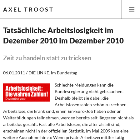
AXEL TROOST
Tatsächliche Arbeitslosigkeit im
Dezember 2010 im Dezember 2010
Startseite
Themen
Zeit zu handeln statt zu tricksen
Leitlinien linker Wirtschafts- und Finanzpolitik
06.01.2011 / DIE LINKE. im Bundestag
Schlechte Meldungen kann die
Wirtschaftspolitik
Bundesregierung nicht gebrauchen.
Deshalb bleibt sie dabei, die
Steuer- und Finanzpolitik
Arbeitslosenzahlen schön zu rechnen.
Arbeitslose, die krank sind, einen Ein-Euro-Job haben oder an
Öffentliche Infrastruktur und Daseinsvorsorge
Weiterbildungen teilnehmen, werden bereits seit längerem nicht als
arbeitslos gezählt.
Fast alle Arbeitslosen, die älter als 58 sind,
Eurokrise und Griechenland
erscheinen nicht in der offiziellen Statistik.
Im Mai 2009 kam eine
weitere Ausnahme hinzu: Wenn private Arbeitsvermittler tätig