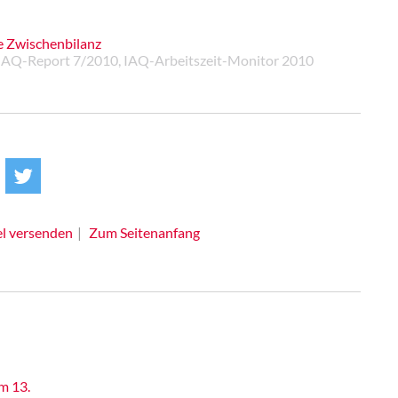
ne Zwischenbilanz
, IAQ-Report 7/2010, IAQ-Arbeitszeit-Monitor 2010
el versenden
Zum Seitenanfang
m 13.