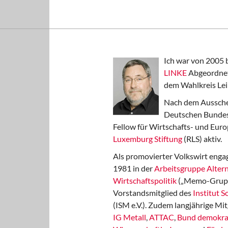
Ich war von 2005 
LINKE
Abgeordnet
dem Wahlkreis Lei
Nach dem Aussche
Deutschen Bundest
Fellow für Wirtschafts- und Euro
Luxemburg Stiftung
(RLS) aktiv.
Als promovierter Volkswirt engag
1981 in der
Arbeitsgruppe Altern
Wirtschaftspolitik
(„Memo-Gruppe
Vorstandsmitglied des
Institut 
(ISM e.V.). Zudem langjährige Mit
IG Metall
,
ATTAC
,
Bund demokra