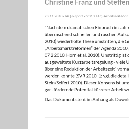
Christine Franz und Steffe
28.11.2010 / IAQ-Report 7/2010, IAQ-Arbeitszeit-Mon
"Nach dem dramatischen Einbruch im Jahre
überraschend schnellen und raschen Aufsc
2010) wiederholte These umstritten, die Gr
„Arbeitsmarktreformen“ der Agenda 2010 g
07 2 2010, Horn et al. 2010). Unstrittig ist
ausgeweitete Kurzarbeitsregelung - viele U
über eine Reduktion der Arbeitszeit“ vor
werden konnte (SVR 2010: 1; vgl. die detai
Stein/Seifert 2010). Dieser Konsens ist u
gar -fördernde Potential kürzerer Arbeitsz
Das Dokument steht im Anhang als Downl