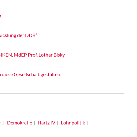
n
wicklung der DDR“
INKEN, MdEP Prof. Lothar Bisky
iese Gesellschaft gestalten.
m
Demokratie
Hartz IV
Lohnpolitik