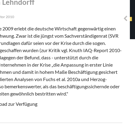
n Lehndorff
Solidarisches EUropa -
Mosaiklinke Perspektiven
itor 2010
 2009 erlebt die deutsche Wirtschaft gegenwärtig einen
hwung. Zwar ist die jüngst vom Sachverständigenrat (SVR
undlagen dafür seien vor der Krise durch die sogen.
eschaffen wurden (zur Kritik vgl. Knuth IAQ-Report 2010-
 dagegen der Befund, dass - unterstützt durch die
nternehmen in der Krise „die Anpassung in erster Linie
nahmen und damit in hohem Maße Beschäftigung gesichert
llierten Analysen von Fuchs et al. 2010a und Herzog-
mso bemerkenswerter, als das beschäftigungssichernde oder
eiten gewöhnlich bestritten wird."
oad zur Verfügung