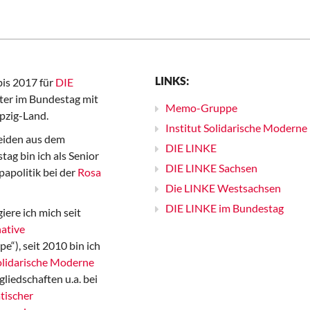
LINKS:
bis 2017 für
DIE
er im Bundestag mit
Memo-Gruppe
pzig-Land.
Institut Solidarische Moderne
iden aus dem
DIE LINKE
ag bin ich als Senior
DIE LINKE Sachsen
papolitik bei der
Rosa
Die LINKE Westsachsen
DIE LINKE im Bundestag
iere ich mich seit
ative
“), seit 2010 bin ich
Solidarische Moderne
gliedschaften u.a. bei
tischer