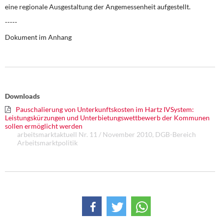
DIE LINKE
eine regionale Ausgestaltung der Angemessenheit aufgestellt.
-----
Weitere Themen
Dokument im Anhang
Memo-Gruppe
Institut Solidarische Moderne
Downloads
Rosa-Luxemburg-Stiftung
Pauschalierung von Unterkunftskosten im Hartz IVSystem:
Leistungskürzungen und Unterbietungswettbewerb der Kommunen
Über mich
sollen ermöglicht werden
arbeitsmarktaktuell Nr. 11 / November 2010, DGB-Bereich
Arbeitsmarktpolitik
Kontakt