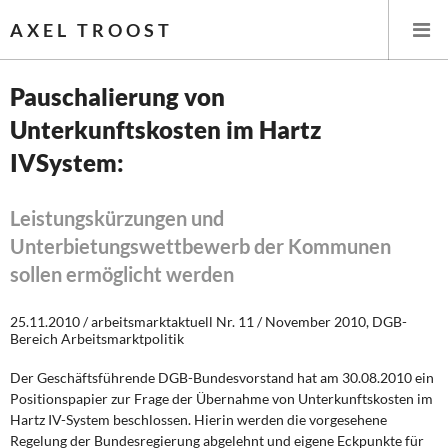
AXEL TROOST
Pauschalierung von
Unterkunftskosten im Hartz
Startseite
IVSystem:
Themen
Leistungskürzungen und
Leitlinien linker Wirtschafts- und Finanzpolitik
Unterbietungswettbewerb der Kommunen
sollen ermöglicht werden
Wirtschaftspolitik
25.11.2010 / arbeitsmarktaktuell Nr. 11 / November 2010, DGB-
Steuer- und Finanzpolitik
Bereich Arbeitsmarktpolitik
Öffentliche Infrastruktur und Daseinsvorsorge
Der Geschäftsführende DGB-Bundesvorstand hat am 30.08.2010 ein
Positionspapier zur Frage der Übernahme von Unterkunftskosten im
Eurokrise und Griechenland
Hartz IV-System beschlossen. Hierin werden die vorgesehene
Regelung der Bundesregierung abgelehnt und eigene Eckpunkte für