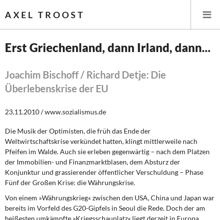
AXEL TROOST
Erst Griechenland, dann Irland, dann...
Startseite
Joachim Bischoff / Richard Detje: Die
Überlebenskrise der EU
Themen
23.11.2010 / www.sozialismus.de
Leitlinien linker Wirtschafts- und Finanzpolitik
Die Musik der Optimisten, die früh das Ende der
Wirtschaftspolitik
Weltwirtschaftskrise verkündet hatten, klingt mittlerweile nach
Pfeifen im Walde. Auch sie erleben gegenwärtig – nach dem Platzen
Steuer- und Finanzpolitik
der Immobilien- und Finanzmarktblasen, dem Absturz der
Konjunktur und grassierender öffentlicher Verschuldung – Phase
Öffentliche Infrastruktur und Daseinsvorsorge
Fünf der Großen Krise: die Währungskrise.
Von einem »Währungskrieg«
zwischen den USA, China und Japan war
Eurokrise und Griechenland
bereits im Vorfeld des G20-Gipfels in Seoul die Rede. Doch der am
heißesten umkämpfte »Kriegsschauplatz« liegt derzeit in Europa.