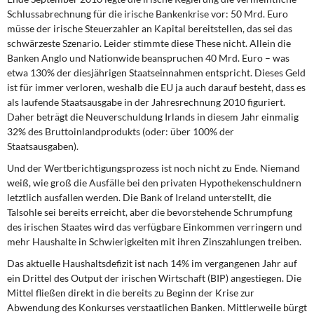
Schlussabrechnung für die irische Bankenkrise vor: 50 Mrd. Euro
müsse der irische Steuerzahler an Kapital bereitstellen, das sei das
schwärzeste Szenario. Leider stimmte diese These nicht. Allein die
Banken Anglo und Nationwide beanspruchen 40 Mrd. Euro – was
etwa 130% der diesjährigen Staatseinnahmen entspricht. Dieses Geld
ist für immer verloren, weshalb die EU ja auch darauf besteht, dass es
als laufende Staatsausgabe in der Jahresrechnung 2010 figuriert.
Daher beträgt die Neuverschuldung Irlands in diesem Jahr einmalig
32% des Bruttoinlandprodukts (oder: über 100% der
Staatsausgaben).
Und der Wertberichtigungsprozess
ist noch nicht zu Ende. Niemand
weiß, wie groß die Ausfälle bei den privaten Hypothekenschuldnern
letztlich ausfallen werden. Die Bank of Ireland unterstellt, die
Talsohle sei bereits erreicht, aber die bevorstehende Schrumpfung
des irischen Staates wird das verfügbare Einkommen verringern und
mehr Haushalte in Schwierigkeiten mit ihren Zinszahlungen treiben.
Das aktuelle Haushaltsdefizit
ist nach 14% im vergangenen Jahr auf
ein Drittel des Output der irischen Wirtschaft (BIP) angestiegen. Die
Mittel fließen direkt in die bereits zu Beginn der Krise zur
Abwendung des Konkurses verstaatlichen Banken. Mittlerweile bürgt