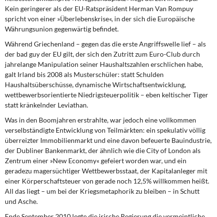
DIE LINKE
Kein geringerer als der EU-Ratspräsident Herman Van Rompuy
spricht von einer »Überlebenskrise«, in der sich die Europäische
Weitere Themen
Währungsunion gegenwärtig befindet.
Während Griechenland
– gegen das die erste Angriffswelle lief – als
Memo-Gruppe
der bad guy der EU gilt, der sich den Zutritt zum Euro-Club durch
jahrelange Manipulation seiner Haushaltszahlen erschlichen habe,
Institut Solidarische Moderne
galt Irland bis 2008 als Musterschüler: statt Schulden
Haushaltsüberschüsse, dynamische Wirtschaftsentwicklung,
wettbewerbsorientierte Niedrigsteuerpolitik – eben keltischer Tiger
Rosa-Luxemburg-Stiftung
statt kränkelnder Leviathan.
Was in den Boomjahren erstrahlte,
war jedoch eine vollkommen
Über mich
verselbständigte Entwicklung von Teilmärkten: ein spekulativ völlig
überreizter Immobilienmarkt und eine davon befeuerte Bauindustrie,
Kontakt
der Dubliner Bankenmarkt, der ähnlich wie die City of London als
Zentrum einer »New Economy« gefeiert worden war, und ein
geradezu magersüchtiger Wettbewerbsstaat, der Kapitalanleger mit
einer Körperschaftsteuer von gerade noch 12,5% willkommen heißt.
All das liegt – um bei der Kriegsmetaphorik zu bleiben – in Schutt
und Asche.
Ende September 2010 legte die irische Regierung
die vermeintliche