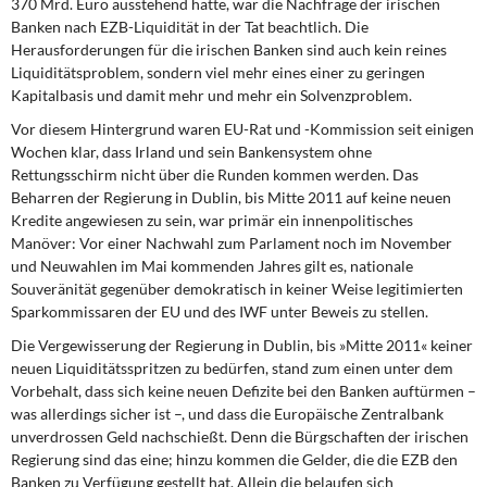
370 Mrd. Euro ausstehend hatte, war die Nachfrage der irischen
Banken nach EZB-Liquidität in der Tat beachtlich. Die
Herausforderungen für die irischen Banken sind auch kein reines
Liquiditätsproblem, sondern viel mehr eines einer zu geringen
Kapitalbasis und damit mehr und mehr ein Solvenzproblem.
Vor diesem Hintergrund waren EU-Rat
und -Kommission seit einigen
Wochen klar, dass Irland und sein Bankensystem ohne
Rettungsschirm nicht über die Runden kommen werden. Das
Beharren der Regierung in Dublin, bis Mitte 2011 auf keine neuen
Kredite angewiesen zu sein, war primär ein innenpolitisches
Manöver: Vor einer Nachwahl zum Parlament noch im November
und Neuwahlen im Mai kommenden Jahres gilt es, nationale
Souveränität gegenüber demokratisch in keiner Weise legitimierten
Sparkommissaren der EU und des IWF unter Beweis zu stellen.
Die Vergewisserung der Regierung in Dublin,
bis »Mitte 2011« keiner
neuen Liquiditätsspritzen zu bedürfen, stand zum einen unter dem
Vorbehalt, dass sich keine neuen Defizite bei den Banken auftürmen –
was allerdings sicher ist –, und dass die Europäische Zentralbank
unverdrossen Geld nachschießt. Denn die Bürgschaften der irischen
Regierung sind das eine; hinzu kommen die Gelder, die die EZB den
Banken zu Verfügung gestellt hat. Allein die belaufen sich