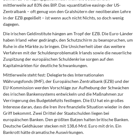
mittlerweile auf 83% des BIP. Das »quantitative easing« der US-
Zentralbank – oft genug von den Gralshütern der neoliberalen Lehre
in der EZB gegeißelt – ist wenn auch nicht Nichts, so doch wenig
dagegen.
Die irischen Geldinstitute hängen am Tropf
der EZB. Die Euro-Länder
haben Irland »eher gedrängt«, den Schutzschirm zu beanspruchen, um
Ruhe in die Märkte zu bringen. Die Unsicherheit über das weitere
Verfahren mit der Schuldenproblematik Irlands sowie die neuerliche
Zuspitzung der europäischen Schuldenkrise sorgen auf den
Kapitalmärkten für deutliche Schwankungen.
Mittlerweile steht fest:
Delegierte des Internationalen
Währungsfonds (IMF), der Europäischen Zentralbank (EZB) und der
EU-Kommission werden Vorschläge zur Aufhebung der Schwächen
des irischen Bankensystems entwickeln und die Maßnahmen zur
Verringerung des Budgetdefizits festlegen. Die EU hat ein großes
Interesse daran, dass die Iren ihre finanzielle Situation wieder in den
Griff bekommt. Zwei Drittel der Staatschulden liegen bei
europäischen Banken. Den größten Batzen halten britische Banken.
Deutsche Geldhäuser stecken mit 138,6 Mrd. Euro mit drin. Ein
Bankrott hätte dramatische Auswirkungen.