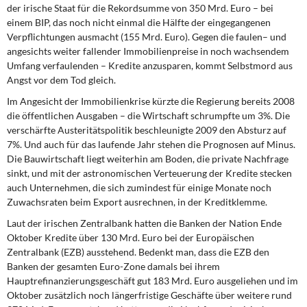
der irische Staat für die Rekordsumme von 350 Mrd. Euro – bei
einem BIP, das noch nicht einmal die Hälfte der eingegangenen
Verpflichtungen ausmacht (155 Mrd. Euro). Gegen die faulen– und
angesichts weiter fallender Immobilienpreise in noch wachsendem
Umfang verfaulenden – Kredite anzusparen, kommt Selbstmord aus
Angst vor dem Tod gleich.
Im Angesicht der Immobilienkrise
kürzte die Regierung bereits 2008
die öffentlichen Ausgaben – die Wirtschaft schrumpfte um 3%. Die
verschärfte Austeritätspolitik beschleunigte 2009 den Absturz auf
7%. Und auch für das laufende Jahr stehen die Prognosen auf Minus.
Die Bauwirtschaft liegt weiterhin am Boden, die private Nachfrage
sinkt, und mit der astronomischen Verteuerung der Kredite stecken
auch Unternehmen, die sich zumindest für einige Monate noch
Zuwachsraten beim Export ausrechnen, in der Kreditklemme.
Laut der irischen Zentralbank
hatten die Banken der Nation Ende
Oktober Kredite über 130 Mrd. Euro bei der Europäischen
Zentralbank (EZB) ausstehend. Bedenkt man, dass die EZB den
Banken der gesamten Euro-Zone damals bei ihrem
Hauptrefinanzierungsgeschäft gut 183 Mrd. Euro ausgeliehen und im
Oktober zusätzlich noch längerfristige Geschäfte über weitere rund