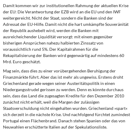
Damit kommen wir zur institutionellen Rahmung
der aktuellen Krise
der EU: Die Verantwortung der EZB wird an die EU und den IWF
weitergereicht. Nicht der Staat, sondern die Banken sind der
Adressat der EU-Hilfe. Damit nicht die hart umkämpfte Souveränität
der Republik aushebelt wird, werden die Banken mit
ausreicheichender Liquidität versorgt: mit einem gegenüber
bisherigen Ansprüchen nahezu halbierten Zinssatz von
voraussichtlich rund 5%. Der Kapitalrahmen für die
Rekapitalisierung der Banken wird gegenwärtig auf mindestens 60
Mrd. Euro geschätzt.
Mag sein, dass dies zu einer vorübergehenden Beruhigung
der
Finanzmärkte führt. Aber das ist mehr als ungewiss. Erstens droht
Griechenland gerade wegen seiner Austeritätspolitik in einen
Niedergangsstrudel gerissen zu werden. Denn es könnte durchaus
sein, dass das Land die zugesagten Kredite für den Dezember 2010
zunächst nicht erhält, weil die Margen der zulässigen
Staatsverschuldung nicht eingehalten wurden. Griechenland »spart«
sich derzeit in die nächste Krise. Und nachfolgend fürchtet zumindest
Portugal einen Flächenbrand. Danach stehen Spanien oder das von
Neuwahlen erschütterte Italien auf der Spekulationsliste.