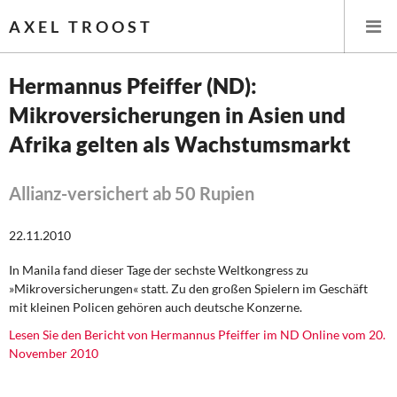
AXEL TROOST
Hermannus Pfeiffer (ND):
Mikroversicherungen in Asien und
Startseite
Afrika gelten als Wachstumsmarkt
Themen
Allianz-versichert ab 50 Rupien
Leitlinien linker Wirtschafts- und Finanzpolitik
22.11.2010
Wirtschaftspolitik
In Manila fand dieser Tage der sechste Weltkongress zu
Steuer- und Finanzpolitik
»Mikroversicherungen« statt. Zu den großen Spielern im Geschäft
mit kleinen Policen gehören auch deutsche Konzerne.
Öffentliche Infrastruktur und Daseinsvorsorge
Lesen Sie den Bericht von Hermannus Pfeiffer im ND Online vom 20.
November 2010
Eurokrise und Griechenland