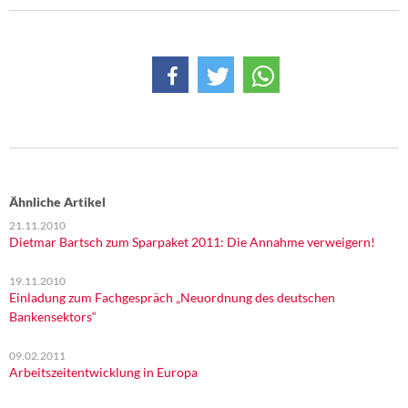
DIE LINKE
Weitere Themen
Memo-Gruppe
Institut Solidarische Moderne
Rosa-Luxemburg-Stiftung
Ähnliche Artikel
21.11.2010
Über mich
Dietmar Bartsch zum Sparpaket 2011: Die Annahme verweigern!
Kontakt
19.11.2010
Einladung zum Fachgespräch „Neuordnung des deutschen
Bankensektors“
09.02.2011
Arbeitszeitentwicklung in Europa