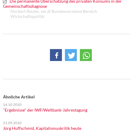
Die permanente Überschätzung des privaten Konsums in der
DIE LINKE
Gemeinschaftsdiagnose
Norbert Reuter, ver.di Bundesvorstand Bereich
Wirtschaftspolitik
Weitere Themen
Memo-Gruppe
Institut Solidarische Moderne
Rosa-Luxemburg-Stiftung
Über mich
Kontakt
Ähnliche Artikel
14.10.2010
"Ergebnisse" der IWF/Weltbank-Jahrestagung
21.09.2010
Jörg Huffschmid, Kapitalismuskritik heute