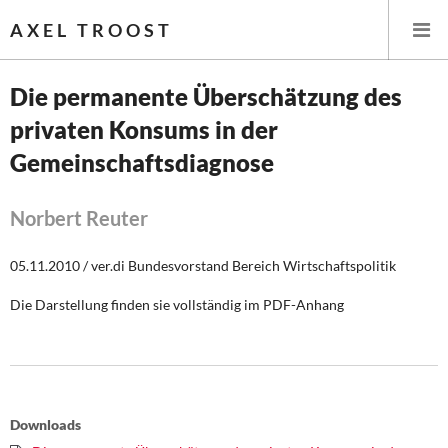
AXEL TROOST
Die permanente Überschätzung des
privaten Konsums in der
Startseite
Gemeinschaftsdiagnose
Themen
Norbert Reuter
Leitlinien linker Wirtschafts- und Finanzpolitik
05.11.2010 / ver.di Bundesvorstand Bereich Wirtschaftspolitik
Wirtschaftspolitik
Die Darstellung finden sie vollständig im PDF-Anhang
Steuer- und Finanzpolitik
Öffentliche Infrastruktur und Daseinsvorsorge
Eurokrise und Griechenland
Downloads