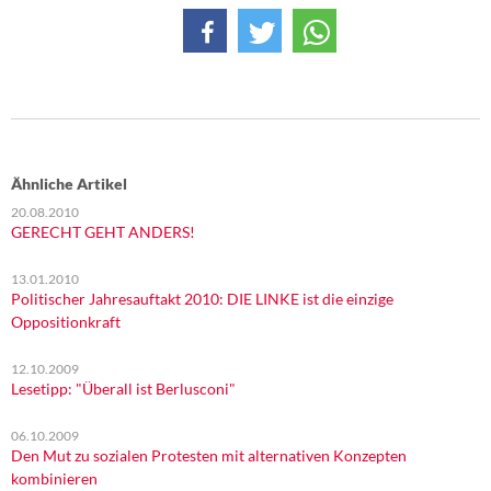
DIE LINKE
Weitere Themen
Memo-Gruppe
Institut Solidarische Moderne
Ähnliche Artikel
20.08.2010
Rosa-Luxemburg-Stiftung
GERECHT GEHT ANDERS!
Über mich
13.01.2010
Politischer Jahresauftakt 2010: DIE LINKE ist die einzige
Oppositionkraft
Kontakt
12.10.2009
Lesetipp: "Überall ist Berlusconi"
06.10.2009
Den Mut zu sozialen Protesten mit alternativen Konzepten
kombinieren