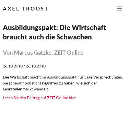
AXEL TROOST
Ausbildungspakt: Die Wirtschaft
braucht auch die Schwachen
Startseite
Themen
Von Marcus Gatzke, ZEIT Online
Leitlinien linker Wirtschafts- und Finanzpolitik
26.10.2010 / 26.10.2010
Die Wirtschaft macht im Ausbildungspakt nur vage Versprechungen.
Wirtschaftspolitik
Sie scheint noch nicht begriffen zu haben, wie sich der
Lehrstellenmarkt wandelt.
Steuer- und Finanzpolitik
Lesen Sie den Beitrag auf ZEIT Online hier
Öffentliche Infrastruktur und Daseinsvorsorge
Eurokrise und Griechenland