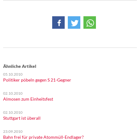
DIE LINKE
Weitere Themen
Memo-Gruppe
Institut Solidarische Moderne
Rosa-Luxemburg-Stiftung
Ähnliche Artikel
05.10.2010
Über mich
Politiker pöbeln gegen S 21-Gegner
02.10.2010
Kontakt
Almosen zum Einheitsfest
02.10.2010
Stuttgart ist überall
23.09.2010
Bahn frei für private Atommüll-Endlager?