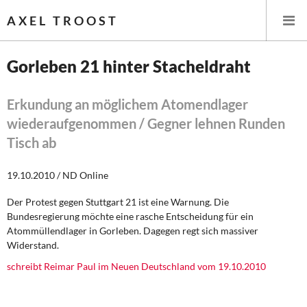
AXEL TROOST
Gorleben 21 hinter Stacheldraht
Startseite
Erkundung an möglichem Atomendlager
wiederaufgenommen / Gegner lehnen Runden
Themen
Tisch ab
Leitlinien linker Wirtschafts- und Finanzpolitik
19.10.2010 / ND Online
Wirtschaftspolitik
Der Protest gegen Stuttgart 21 ist eine Warnung. Die
Bundesregierung möchte eine rasche Entscheidung für ein
Steuer- und Finanzpolitik
Atommüllendlager in Gorleben. Dagegen regt sich massiver
Widerstand.
Öffentliche Infrastruktur und Daseinsvorsorge
schreibt Reimar Paul im Neuen Deutschland vom 19.10.2010
Eurokrise und Griechenland