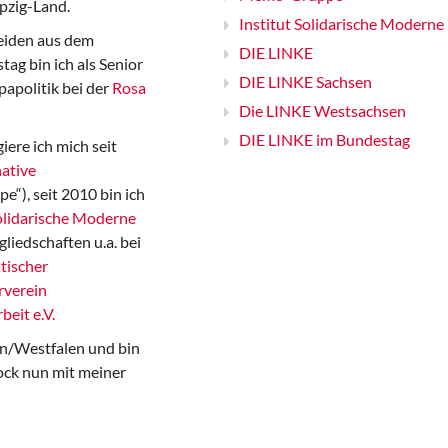
pzig-Land.
Institut Solidarische Moderne
iden aus dem
DIE LINKE
ag bin ich als Senior
DIE LINKE Sachsen
papolitik bei der
Rosa
Die LINKE Westsachsen
DIE LINKE im Bundestag
iere ich mich seit
ative
“), seit 2010 bin ich
Solidarische Moderne
gliedschaften u.a. bei
tischer
rverein
beit e.V.
n/Westfalen und bin
ock nun mit meiner