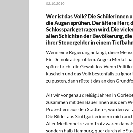
02.10.2010
Wer ist das Volk? Die Schülerinnen u
die Augen sprühen. Der ältere Herr, 
Schlosspark getragen wird. Die viele
allen Schichten der Bevölkerung, die
ihrer Steuergelder in einem Tiefbah
Wenn eine Regierung anfängt, diese Mensche
Ein Demokratieproblem. Angela Merkel hat
später bricht die Gewalt los. Wenn Politik
kuscheln und das Volk bestenfalls zu igno
zu pusten, dann rüttelt das an den Grundf
Als wir vor genau dreißig Jahren in Gorleb
zusammen mit den Bäuerinnen aus dem Wen
Protestlern aus den Städten –, wurden wir
Die Bilder aus Stuttgart erinnern mich auc
Aller Medienhetze zum Trotz waren damals 
sondern halb Hamburg, quer durch alle Stadt