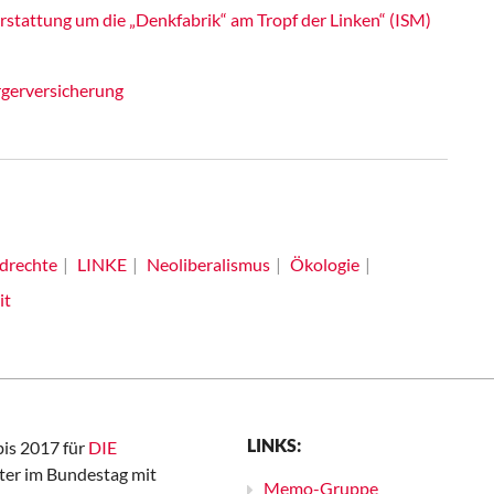
rstattung um die „Denkfabrik“ am Tropf der Linken“ (ISM)
rgerversicherung
drechte
LINKE
Neoliberalismus
Ökologie
it
LINKS:
bis 2017 für
DIE
er im Bundestag mit
Memo-Gruppe