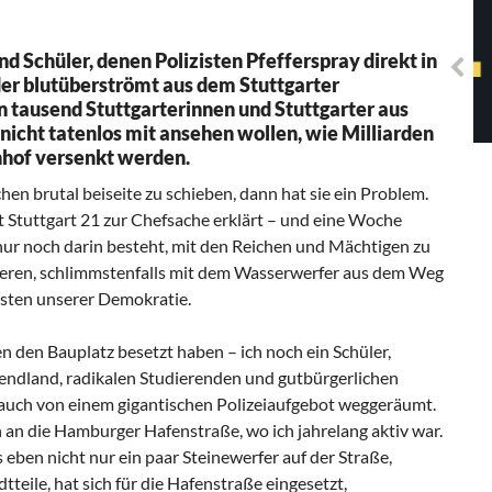
Solidarisches EUropa -
Mosaiklinke Perspektiven
nd Schüler, denen Polizisten Pfefferspray direkt in
der blutüberströmt aus dem Stuttgarter
n tausend Stuttgarterinnen und Stuttgarter aus
 nicht tatenlos mit ansehen wollen, wie Milliarden
nhof versenkt werden.
n brutal beiseite zu schieben, dann hat sie ein Problem.
 Stuttgart 21 zur Chefsache erklärt – und eine Woche
 nur noch darin besteht, mit den Reichen und Mächtigen zu
rieren, schlimmstenfalls mit dem Wasserwerfer aus dem Weg
esten unserer Demokratie.
en den Bauplatz besetzt haben – ich noch ein Schüler,
dland, radikalen Studierenden und gutbürgerlichen
 auch von einem gigantischen Polizeiaufgebot weggeräumt.
h an die Hamburger Hafenstraße, wo ich jahrelang aktiv war.
eben nicht nur ein paar Steinewerfer auf der Straße,
teile, hat sich für die Hafenstraße eingesetzt,