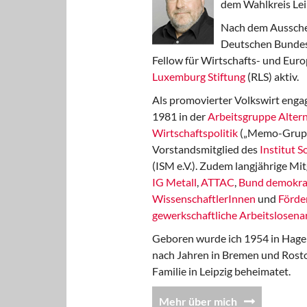
dem Wahlkreis Lei
Nach dem Aussche
Deutschen Bundest
Fellow für Wirtschafts- und Euro
Luxemburg Stiftung
(RLS) aktiv.
Als promovierter Volkswirt engag
1981 in der
Arbeitsgruppe Altern
Wirtschaftspolitik
(„Memo-Gruppe
Vorstandsmitglied des
Institut 
(ISM e.V.). Zudem langjährige Mit
IG Metall
,
ATTAC
,
Bund demokra
WissenschaftlerInnen
und
Förde
gewerkschaftliche Arbeitslosenar
Geboren wurde ich 1954 in Hage
nach Jahren in Bremen und Rost
Familie in Leipzig beheimatet.
Mehr über mich