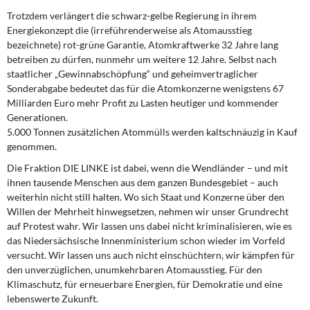
Trotzdem verlängert die schwarz-gelbe Regierung in ihrem
Energiekonzept die (irreführenderweise als Atomausstieg
bezeichnete) rot-grüne Garantie, Atomkraftwerke 32 Jahre lang
betreiben zu dürfen, nunmehr um weitere 12 Jahre. Selbst nach
staatlicher „Gewinnabschöpfung“ und geheimvertraglicher
Sonderabgabe bedeutet das für die Atomkonzerne wenigstens 67
Milliarden Euro mehr Profit zu Lasten heutiger und kommender
Generationen.
5.000 Tonnen zusätzlichen Atommülls werden kaltschnäuzig in Kauf
genommen.
Die Fraktion DIE LINKE ist dabei, wenn die Wendländer – und mit
ihnen tausende Menschen aus dem ganzen Bundesgebiet – auch
weiterhin nicht still halten. Wo sich Staat und Konzerne über den
Willen der Mehrheit hinwegsetzen, nehmen wir unser Grundrecht
auf Protest wahr. Wir lassen uns dabei nicht kriminalisieren, wie es
das Niedersächsische Innenministerium schon wieder im Vorfeld
versucht. Wir lassen uns auch nicht einschüchtern, wir kämpfen für
den unverzüglichen, unumkehrbaren Atomausstieg. Für den
Klimaschutz, für erneuerbare Energien, für Demokratie und eine
lebenswerte Zukunft.