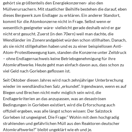
gehört sie größtenteils den Energiekonzernen- also den
Müllverursachern. Mit staatlicher Beihilfe bestehen die darauf, eben
dieses Bergwerk zum Endlager zu erklären. Ein anderer Standort,
kommt für die Atomkonzerne nicht in Frage. Selbst wenn er
wesentlich geeigneter wäre- vielleicht gerade deshalb wird er gar
nicht erst gesucht. Zuerst (in den 70ern) weil man dachte, die
Wendländer im Zonenrandgebiet würden schon stillhalten. Danach,
als sie nicht stillgehalten haben und es zu einer beispiellosen Anti-
Atom-Protestbewegung kam, standen die Konzerne unter Zeitdruck
– ohne Endlagernachweis keine Betriebsgenehmigung für ihre
Atomkraftwerke. Heute geht man einfach davon aus, dass schon zu
viel Geld nach Gorleben geflossen ist.
Seit Oktober diesen Jahres wird nach zehnjähriger Unterbrechung
wieder im wendländischen Salz „erkundet“. Irgendwann, wenn es auf
Biegen und Brechen nicht mehr möglich sein wird, die
Endlagerkriterien an das anzupassen, was an desaströsen
Bedingungen in Gorleben existiert, wird die Erforschung auch
offiziell ergeben, was alle längst schon wissen: Der Salzstock
Gorleben ist ungeeignet. Die Frage:“ Wohin mit dem hochgradig
strahlenden und gefährlichen Müll aus den Reaktoren deutscher
Atomkraftwerke?“ bleibt ungeklärt wie eh und je.