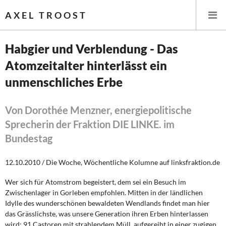
AXEL TROOST
Habgier und Verblendung - Das
Atomzeitalter hinterlässt ein
Startseite
unmenschliches Erbe
Themen
Von Dorothée Menzner, energiepolitische
Leitlinien linker Wirtschafts- und Finanzpolitik
Sprecherin der Fraktion DIE LINKE. im
Bundestag
Wirtschaftspolitik
12.10.2010 / Die Woche, Wöchentliche Kolumne auf linksfraktion.de
Steuer- und Finanzpolitik
Wer sich für Atomstrom begeistert, dem sei ein Besuch im
Öffentliche Infrastruktur und Daseinsvorsorge
Zwischenlager in Gorleben empfohlen. Mitten in der ländlichen
Idylle des wunderschönen bewaldeten Wendlands findet man hier
Eurokrise und Griechenland
das Grässlichste, was unsere Generation ihren Erben hinterlassen
wird: 91 Castoren mit strahlendem Müll, aufgereiht in einer zugigen