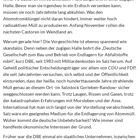
DIE LINKE
Halle. Bevor man sie irgendwo in ein Erdloch versenken kann,
müssen sie noch Jahrzehnte lang abkühlen. Was den
Weitere Themen
Atomstromklüngel nicht daran hindert, immer weiter hoch
radioaktiven Müll zu produzieren. Anfang November rollen die
nächsten Castoren im Wendland an.
Memo-Gruppe
Warum gerade hier? Die Vorgeschichte ist ebenso spannend wie
Institut Solidarische Moderne
skandalös. Denn neben der zugigen Halle bohrt die „Deutsche
Gesellschaft zum Bau und Betrieb von Endlagern für Abfallstoffe
mbH“, kurz DBE, seit 1983 mit Milliardenkosten im Salz herum. Auf
Rosa-Luxemburg-Stiftung
Geheiß politischer Entscheidungsträger vor allem von CDU und FDP,
die seit Jahrzehnten versuchen, sich selbst und der Öffentlichkeit
Über mich
einzureden, dass der heiße, noch hunderttausende Jahre strahlende
Müll genau an diesem Ort -im Salzstock Gorleben-Randow- sicher
Kontakt
weggeschlossen werden kann. Trotz Laugen, Rissen und Gasen, trotz
der katastrophalen Erfahrungen mit Morsleben und der Asse.
International hat man sich längst von der Vorstellung verabschiedet,
Salz wäre ein geeignetes Medium für die Endlagerung von Atommüll.
Woher kommt die deutsche Unbelehrbarkeit? Wie immer sind
handfeste ökonomische Interessen der Grund.
Früher war die DBE einmal ein staatliches Unternehmen, inzwischen