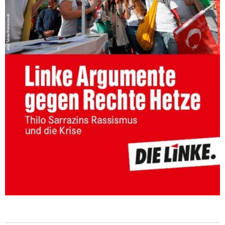
DIE LINKE
Weitere Themen
Memo-Gruppe
Institut Solidarische Moderne
Rosa-Luxemburg-Stiftung
Über mich
Kontakt