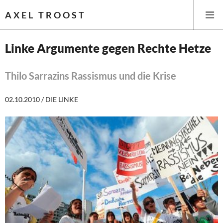
AXEL TROOST
Linke Argumente gegen Rechte Hetze
Startseite
Thilo Sarrazins Rassismus und die Krise
Themen
02.10.2010 / DIE LINKE
Leitlinien linker Wirtschafts- und Finanzpolitik
Wirtschaftspolitik
Steuer- und Finanzpolitik
Öffentliche Infrastruktur und Daseinsvorsorge
Eurokrise und Griechenland