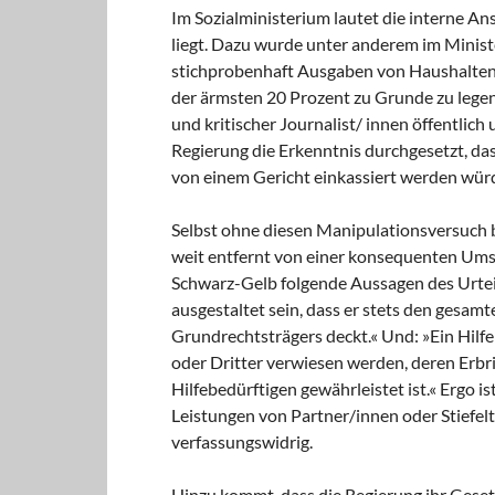
Im Sozialministerium lautet die interne An
liegt. Dazu wurde unter anderem im Minis
stichprobenhaft Ausgaben von Haushalten 
der ärmsten 20 Prozent zu Grunde zu lege
und kritischer Journalist/ innen öffentlich u
Regierung die Erkenntnis durchgesetzt, das
von einem Gericht einkassiert werden wür
Selbst ohne diesen Manipulationsversuch b
weit entfernt von einer konsequenten Umse
Schwarz-Gelb folgende Aussagen des Urtei
ausgestaltet sein, dass er stets den gesam
Grundrechtsträgers deckt.« Und: »Ein Hilfeb
oder Dritter verwiesen werden, deren Erbri
Hilfebedürftigen gewährleistet ist.« Ergo i
Leistungen von Partner/innen oder Stiefelt
verfassungswidrig.
Hinzu kommt, dass die Regierung ihr Gese