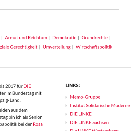
Armut und Reichtum
Demokratie
Grundrechte
ziale Gerechtigkeit
Umverteilung
Wirtschaftspolitik
LINKS:
bis 2017 für
DIE
er im Bundestag mit
Memo-Gruppe
pzig-Land.
Institut Solidarische Moderne
iden aus dem
DIE LINKE
ag bin ich als Senior
DIE LINKE Sachsen
papolitik bei der
Rosa
Die LINKE Westsachsen