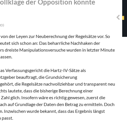
lklage der Opposition könnte
Solidarisches EUropa -
Mosaiklinke Perspektiven
ND)
u von der Leyen zur Neuberechnung der Regelsätze vor. So
 deutet sich schon an: Das beharrliche Nachhaken der
rs dreiste Manipulationsversuche wurden in letzter Minute
lassen.
s Verfassungsgericht die Hartz-IV-Sätze als
tzgeber beauftragt, die Grundsicherung
ehört, die Regelsätze nachvollziehbar und transparent neu
chts lautete, dass die bisherige Berechnung einer
Zahl glich. Insofern wäre es richtig gewesen, zuerst die
h auf Grundlage der Daten den Betrag zu ermitteln. Doch
n. Inzwischen wurde bekannt, dass das Ergebnis längst
 passt.