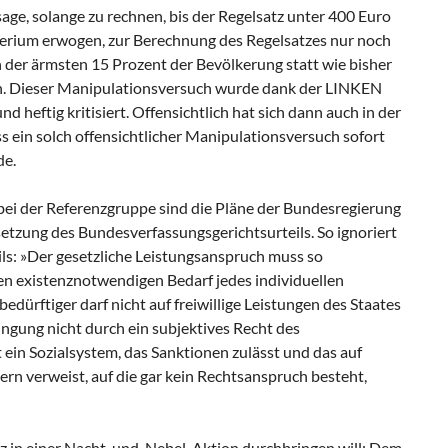
sage, solange zu rechnen, bis der Regelsatz unter 400 Euro
terium erwogen, zur Berechnung des Regelsatzes nur noch
der ärmsten 15 Prozent der Bevölkerung statt wie bisher
n. Dieser Manipulationsversuch wurde dank der LINKEN
nd heftig kritisiert. Offensichtlich hat sich dann auch in der
s ein solch offensichtlicher Manipulationsversuch sofort
de.
ei der Referenzgruppe sind die Pläne der Bundesregierung
tzung des Bundesverfassungsgerichtsurteils. So ignoriert
ls: »Der gesetzliche Leistungsanspruch muss so
ten existenznotwendigen Bedarf jedes individuellen
edürftiger darf nicht auf freiwillige Leistungen des Staates
ngung nicht durch ein subjektives Recht des
st ein Sozialsystem, das Sanktionen zulässt und das auf
ern verweist, auf die gar kein Rechtsanspruch besteht,
tz in einer Nacht-und-Nebel-Aktion durchbringen will: Dem