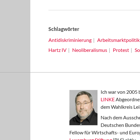
Schlagwörter
Antidiskriminierung
Arbeitsmarktpolitik
Hartz IV
Neoliberalismus
Protest
So
Ich war von 2005 
LINKE
Abgeordnet
dem Wahlkreis Lei
Nach dem Aussche
Deutschen Bundest
Fellow für Wirtschafts- und Euro
Luxemburg Stiftung
(RLS) aktiv.