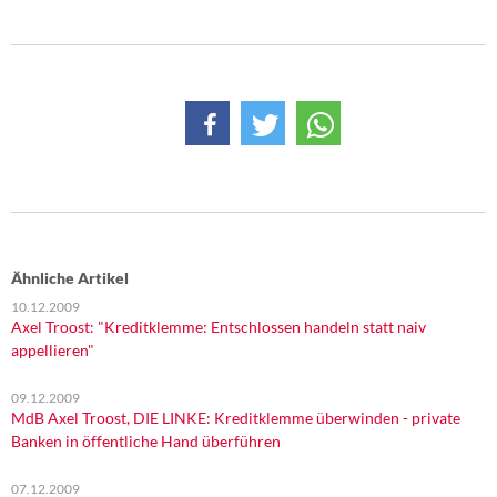
DIE LINKE
Weitere Themen
Memo-Gruppe
Institut Solidarische Moderne
Rosa-Luxemburg-Stiftung
Über mich
Ähnliche Artikel
10.12.2009
Axel Troost: "Kreditklemme: Entschlossen handeln statt naiv
Kontakt
appellieren"
09.12.2009
MdB Axel Troost, DIE LINKE: Kreditklemme überwinden - private
Banken in öffentliche Hand überführen
07.12.2009