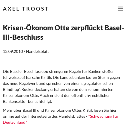
AXEL TROOST
Krisen-Ökonom Otte zerpflückt Basel-
III-Beschluss
Startseite
13.09.2010 / Handelsblatt
Themen
Leitlinien linker Wirtschafts- und Finanzpolitik
Die Baseler Beschlüsse zu strengeren Regeln für Banken stoßen
teilweise auf harsche Kritik. Die Landesbanken laufen Sturm gegen
Wirtschaftspolitik
das neue Regelwerk und sprechen von einem, „regulatorischen
Blindflug“. Rückendeckung erhalten sie von dem renommierten
Steuer- und Finanzpolitik
Krisenökonom Otte. Auch er sieht den öffentlich-rechtlichen
Bankensektor benachteiligt.
Öffentliche Infrastruktur und Daseinsvorsorge
Mehr über Basel III und Krisenökonom Ottes Kritik lesen Sie hier
online auf der Internetseite des Handelsblattes -
"Schwächung für
Eurokrise und Griechenland
Deutschland"