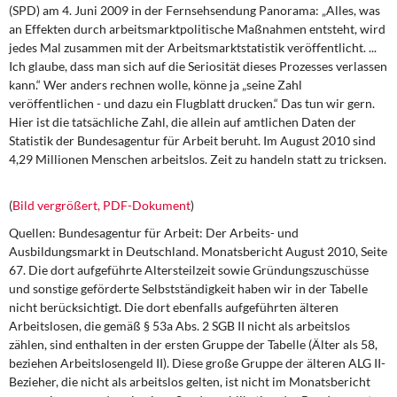
DIE LINKE
(SPD) am 4. Juni 2009 in der Fernsehsendung Panorama: „Alles, was
an Effekten durch arbeitsmarktpolitische Maßnahmen entsteht, wird
jedes Mal zusammen mit der Arbeitsmarktstatistik veröffentlicht. ...
Weitere Themen
Ich glaube, dass man sich auf die Seriosität dieses Prozesses verlassen
kann.“ Wer anders rechnen wolle, könne ja „seine Zahl
Memo-Gruppe
veröffentlichen - und dazu ein Flugblatt drucken.“ Das tun wir gern.
Hier ist die tatsächliche Zahl, die allein auf amtlichen Daten der
Institut Solidarische Moderne
Statistik der Bundesagentur für Arbeit beruht. Im August 2010 sind
4,29 Millionen Menschen arbeitslos. Zeit zu handeln statt zu tricksen.
Rosa-Luxemburg-Stiftung
(
Bild vergrößert, PDF-Dokument
)
Über mich
Quellen: Bundesagentur für Arbeit: Der Arbeits- und
Ausbildungsmarkt in Deutschland. Monatsbericht August 2010, Seite
Kontakt
67. Die dort aufgeführte Altersteilzeit sowie Gründungszuschüsse
und sonstige geförderte Selbstständigkeit haben wir in der Tabelle
nicht berücksichtigt. Die dort ebenfalls aufgeführten älteren
Arbeitslosen, die gemäß § 53a Abs. 2 SGB II nicht als arbeitslos
zählen, sind enthalten in der ersten Gruppe der Tabelle (Älter als 58,
beziehen Arbeitslosengeld II). Diese große Gruppe der älteren ALG II-
Bezieher, die nicht als arbeitslos gelten, ist nicht im Monatsbericht