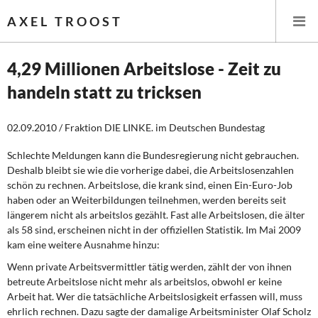
AXEL TROOST
4,29 Millionen Arbeitslose - Zeit zu
handeln statt zu tricksen
Startseite
02.09.2010 / Fraktion DIE LINKE. im Deutschen Bundestag
Themen
Schlechte Meldungen kann die Bundesregierung nicht gebrauchen.
Leitlinien linker Wirtschafts- und Finanzpolitik
Deshalb bleibt sie wie die vorherige dabei, die Arbeitslosenzahlen
schön zu rechnen. Arbeitslose, die krank sind, einen Ein-Euro-Job
Wirtschaftspolitik
haben oder an Weiterbildungen teilnehmen, werden bereits seit
längerem nicht als arbeitslos gezählt. Fast alle Arbeitslosen, die älter
Steuer- und Finanzpolitik
als 58 sind, erscheinen nicht in der offiziellen Statistik. Im Mai 2009
kam eine weitere Ausnahme hinzu:
Öffentliche Infrastruktur und Daseinsvorsorge
Wenn private Arbeitsvermittler tätig werden, zählt der von ihnen
betreute Arbeitslose nicht mehr als arbeitslos, obwohl er keine
Eurokrise und Griechenland
Arbeit hat. Wer die tatsächliche Arbeitslosigkeit erfassen will, muss
ehrlich rechnen. Dazu sagte der damalige Arbeitsminister Olaf Scholz