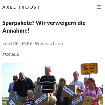
AXEL TROOST
Sparpakete? Wir verweigern die
Annahme!
Startseite
Themen
von DIE LINKE. Westsachsen
Leitlinien linker Wirtschafts- und Finanzpolitik
27.07.2010
Wirtschaftspolitik
Steuer- und Finanzpolitik
Öffentliche Infrastruktur und Daseinsvorsorge
Eurokrise und Griechenland