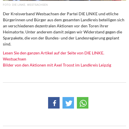
DIE LINKE
DIE LINKE. WESTSACHSEN
Der Kreisverband Westsachsen der Partei DIE LINKE und etliche
Weitere Themen
Bürgerinnen und Bürger aus dem gesamten Landkreis beteiligen sich
an verschiedenen dezentralen Aktionen vor den Toren ihrer
Memo-Gruppe
Heimatorte. Unter anderem damit zeigen wir Widerstand gegen die
Sparpakete, die von der Bundes- und der Landesregierung geplant
Institut Solidarische Moderne
sind.
Lesen Sie den ganzen Artikel auf der Seite von DIE LINKE.
Rosa-Luxemburg-Stiftung
Westsachsen
Bilder von den Aktionen mit Axel Troost im Landkreis Leipzig
Über mich
Kontakt