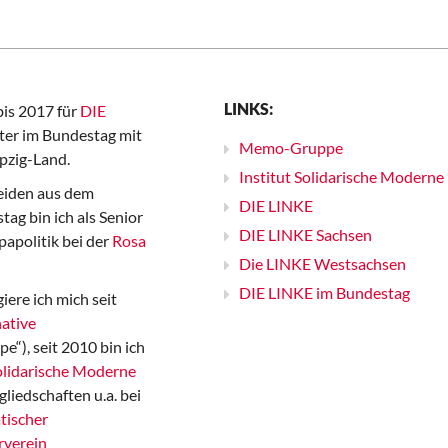
LINKS:
bis 2017 für
DIE
er im Bundestag mit
Memo-Gruppe
pzig-Land.
Institut Solidarische Moderne
iden aus dem
DIE LINKE
ag bin ich als Senior
DIE LINKE Sachsen
papolitik bei der
Rosa
Die LINKE Westsachsen
DIE LINKE im Bundestag
iere ich mich seit
ative
“), seit 2010 bin ich
Solidarische Moderne
gliedschaften u.a. bei
tischer
rverein