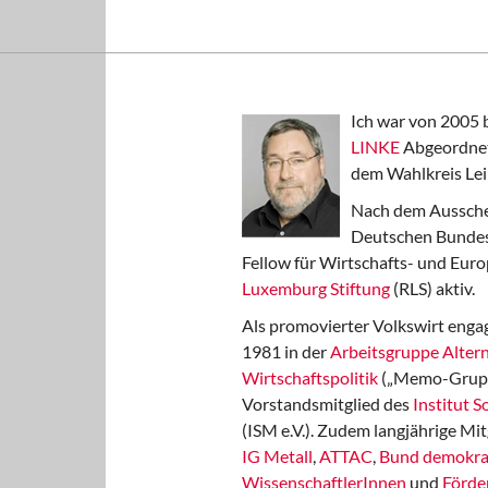
Ich war von 2005 
LINKE
Abgeordnet
dem Wahlkreis Lei
Nach dem Aussche
Deutschen Bundest
Fellow für Wirtschafts- und Euro
Luxemburg Stiftung
(RLS) aktiv.
Als promovierter Volkswirt engag
1981 in der
Arbeitsgruppe Altern
Wirtschaftspolitik
(„Memo-Gruppe
Vorstandsmitglied des
Institut 
(ISM e.V.). Zudem langjährige Mit
IG Metall
,
ATTAC
,
Bund demokra
WissenschaftlerInnen
und
Förde