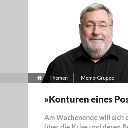
Themen
Memo-Gruppe
»Konturen eines Po
Am Wochenende will sich di
über die Krise und deren 