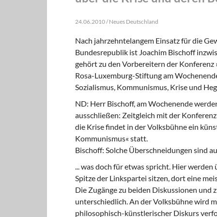
24.06.2010 / Neues Deutschland
Nach jahrzehntelangem Einsatz für die Gewe
Bundesrepublik ist Joachim Bischoff inzwi
gehört zu den Vorbereitern der Konferenz »S
Rosa-Luxemburg-Stiftung am Wochenende au
Sozialismus, Kommunismus, Krise und He
ND: Herr Bischoff, am Wochenende werden
ausschließen: Zeitgleich mit der Konferenz
die Krise findet in der Volksbühne ein kün
Kommunismus« statt.
Bischoff: Solche Überschneidungen sind a
... was doch für etwas spricht. Hier werde
Spitze der Linkspartei sitzen, dort eine me
Die Zugänge zu beiden Diskussionen und zu 
unterschiedlich. An der Volksbühne wird mi
philosophisch-künstlerischer Diskurs verf