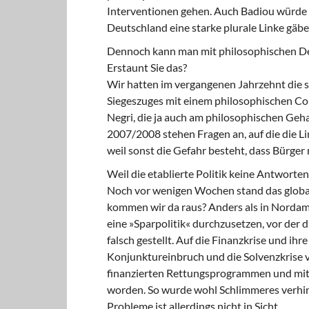
Interventionen gehen. Auch Badiou würde a
Deutschland eine starke plurale Linke gäbe
Dennoch kann man mit philosophischen De
Erstaunt Sie das?
Wir hatten im vergangenen Jahrzehnt die se
Siegeszuges mit einem philosophischen Co
Negri, die ja auch am philosophischen Geh
2007/2008 stehen Fragen an, auf die die 
weil sonst die Gefahr besteht, dass Bürger
Weil die etablierte Politik keine Antworten
Noch vor wenigen Wochen stand das globa
kommen wir da raus? Anders als in Nordame
eine »Sparpolitik« durchzusetzen, vor der
falsch gestellt. Auf die Finanzkrise und i
Konjunktureinbruch und die Solvenzkrise vo
finanzierten Rettungsprogrammen und mit v
worden. So wurde wohl Schlimmeres verhin
Probleme ist allerdings nicht in Sicht.