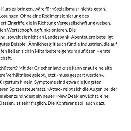
urs zu bringen, wäre für »Sozialismus« nichts getan.
 Lösungen. Ohne eine Redimensionierung des
ert Eingriffe, die in Richtung Vergesellschaftung weisen.
len Wertschöpfung funktionieren. Die
d, soweit sie nicht an Landesbank-Abenteuern beteiligt
es Beispiel. Ähnliches gilt auch für die Industrien, die auf
lfen ließen sich in Mitarbeitereigentum auflösen – erste
chaft.
hüttert? Mit der Griechenlandkrise kann er auf eine alte
re Verhältnisse gelebt, jetzt »muss gespart werden«.
 Bürgertum hinein. Symptome sind etwa die jüngsten
n Spitzensteuersatz. »Attac« reibt sich die Augen bei der
 aber zumindest ein neuer »New Deal« erwächst, eine
ssen, ist sehr fraglich. Die Konferenz soll auch dazu