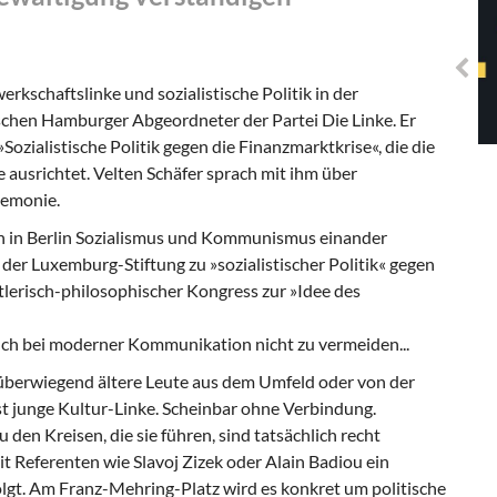
Solidarisches EUropa -
Mosaiklinke Perspektiven
rkschaftslinke und sozialistische Politik in der
schen Hamburger Abgeordneter der Partei Die Linke. Er
ozialistische Politik gegen die Finanzmarktkrise«, die die
srichtet. Velten Schäfer sprach mit ihm über
gemonie.
 in Berlin Sozialismus und Kommunismus einander
 der Luxemburg-Stiftung zu »sozialistischer Politik« gegen
stlerisch-philosophischer Kongress zur »Idee des
uch bei moderner Kommunikation nicht zu vermeiden...
n überwiegend ältere Leute aus dem Umfeld oder von der
ist junge Kultur-Linke. Scheinbar ohne Verbindung.
den Kreisen, die sie führen, sind tatsächlich recht
t Referenten wie Slavoj Zizek oder Alain Badiou ein
olgt. Am Franz-Mehring-Platz wird es konkret um politische