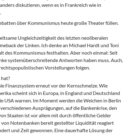
nders diskutieren, wenn es in Frankreich wie in
.
batten über Kommunismus heute große Theater füllen.
ltsame Ungleichzeitigkeit des letzten neoliberalen
meback der Linken. Ich denke an Michael Hardt und Toni
alt des Kommunismus festhalten. Aber noch einmal: Seit
Linke systemüberschreitende Antworten haben muss. Auch,
 rechtspopulistischen Vorstellungen folgen.
 hat?
le Finanzsystem erneut vor der Kernschmelze. Wie
rika scheint sich in Europa, in England und Deutschland
 die USA warnen. Im Moment werden die Weichen in Berlin
hre verschiedenen Ausprägungen, auf die Bankenkrise, den
n Staaten ist vor allem mit durch öffentliche Gelder
on Notenbanken bereit gestellter Liquidität reagiert
dert und Zeit gewonnen. Eine dauerhafte Lösung der