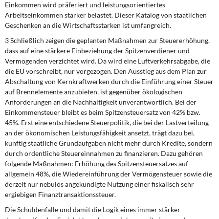
Einkommen wird präferiert und leistungsorientiertes
Arbeitseinkommen stärker belastet. Dieser Katalog von staatlichen
Geschenken an die Wirtschaftsstarken ist umfangreich.
3 Schließlich zeigen die geplanten Maßnahmen zur Steuererhöhung,
dass auf eine stärkere Einbeziehung der Spitzenverdiener und
Vermögenden verzichtet wird. Da wird eine Luftverkehrsabgabe, die
die EU vorschreibt, nur vorgezogen. Den Ausstieg aus dem Plan zur
Abschaltung von Kernkraftwerken durch die Einfüh­rung einer Steuer
auf Brennelemente anzubieten, ist gegenüber ökologischen
Anforderungen an die Nachhaltigkeit unverantwortlich. Bei der
Einkommensteuer bleibt es beim Spitzensteuersatz von 42% bzw.
45%. Erst eine entschiedene Steuerpolitik, die bei der Lastverteilung
an der ökonomischen Leistungsfähigkeit ansetzt, trägt dazu bei,
künftig staatliche Grundaufgaben nicht mehr durch Kredi­te, sondern
durch ordentliche Steuereinnahmen zu finanzieren. Dazu gehören
folgende Maßnahmen: Erhöhung des Spitzensteuersatzes auf
allgemein 48%, die Wiedereinführung der Vermögensteuer sowie die
derzeit nur nebulös ange­kündigte Nutzung einer fiskalisch sehr
ergiebigen Finanztransaktionssteuer.
Die Schuldenfalle und damit die Logik eines immer stärker