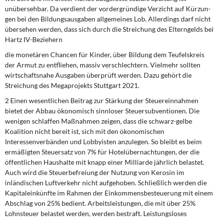
unübersehbar. Da verdient der vordergründige Verzicht auf Kürzun­
gen bei den Bildungsausgaben allgemeines Lob. Allerdings darf nicht
übersehen werden, dass sich durch die Streichung des Elterngelds bei
Hartz IV-Beziehern
die monetären Chancen für Kinder, über Bildung dem Teufelskreis
der Armut zu entfliehen, massiv verschlechtern. Vielmehr sollten
wirtschaftsnahe Ausgaben überprüft werden. Dazu gehört die
Streichung des Megaprojekts Stuttgart 2021.
2 Einen wesentlichen Beitrag zur Stärkung der Steuereinnahmen
bietet der Abbau ökonomisch sinnloser Steuersubventionen. Die
wenigen schlaffen Maßnahmen zeigen, dass die schwarz-gelbe
Koalition nicht bereit ist, sich mit den ökonomi­schen
Interessenverbänden und Lobbyisten anzulegen. So bleibt es beim
ermä­ßigten Steuersatz von 7% für Hotelübernachtungen, der die
öffentlichen Haus­halte mit knapp einer Milliarde jährlich belastet.
Auch wird die Steuerbefreiung der Nutzung von Kerosin im
inländischen Luftverkehr nicht aufgehoben. Schließ­lich werden die
Kapitaleinkünfte im Rahmen der Einkommensbesteuerung mit einem
Abschlag von 25% bedient. Arbeitsleistungen, die mit über 25%
Lohnsteuer belastet werden, werden bestraft. Leistungsloses