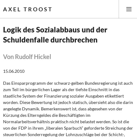
AXEL TROOST
Logik des Sozialabbaus und der
Schuldenfalle durchbrechen
Startseite
Themen
Von Rudolf Hickel
Leitlinien linker Wirtschafts- und Finanzpolitik
15.06.2010
Das Einsparprogramm der schwarz-gelben Bundesregierung ist auch
Wirtschaftspolitik
zum Teil im bür­gerlichen Lager als der tiefste Einschnitt in das
staatliche System der Finanzierung so­zialer Ausgaben etikettiert
Steuer- und Finanzpolitik
worden. Diese Bewertung ist jedoch statisch, übersieht also die darin
angelegte Dynamik. Bemerkenswert ist, dass abgesehen von der
Öffentliche Infrastruktur und Daseinsvorsorge
Kürzung des Elterngeldes die Beschäftigten im
Normalarbeitsverhältnis praktisch nicht belastet wer­den. So ist die
Eurokrise und Griechenland
von der FDP in ihrem „liberalen Sparbuch“ geforderte Streichung der
steuerlichen Sonderregelung der Lohnzuschläge bei der Schicht-,