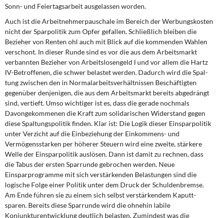
DIE LINKE
Sonn- und Feiertags­arbeit ausgelassen worden.
Auch ist die Arbeitnehmerpauschale im Bereich der Wer­bungskosten
Weitere Themen
nicht der Sparpolitik zum Opfer gefallen. Schließlich bleiben die
Bezieher von Renten ohl auch mit Blick auf die kommenden Wahlen
Memo-Gruppe
verschont. In dieser Runde sind es vor die aus dem Arbeitsmarkt
verbannten Bezieher von Arbeitslosengeld I und vor allem die Hartz
IV-Betroffenen, die schwer belastet werden. Dadurch wird die Spal­
Institut Solidarische Moderne
tung zwischen den in Normalarbeitsverhältnissen Beschäftigten
gegenüber denjenigen, die aus dem Arbeitsmarkt bereits abgedrängt
Rosa-Luxemburg-Stiftung
sind, vertieft. Umso wichtiger ist es, dass die gerade nochmals
Davongekommenen die Kraft zum solidarischen Widerstand ge­gen
Über mich
diese Spaltungspolitik finden. Klar ist: Die Logik dieser Einsparpolitik
unter Verzicht auf die Einbeziehung der Einkommens- und
Vermögensstarken per höherer Steuern wird eine zweite, stärkere
Kontakt
Welle der Einsparpolitik auslösen. Dann ist damit zu rechnen, dass
die Tabus der ersten Sparrunde gebrochen werden. Neue
Einsparprogramme mit sich verstärkenden Belastungen sind die
logische Folge einer Politik unter dem Druck der Schuldenbremse.
Am Ende führen sie zu einem sich selbst verstärkendem Kaputt­
sparen. Bereits diese Sparrunde wird die ohnehin labile
Konjunkturentwicklung deutlich belasten. Zumindest was die