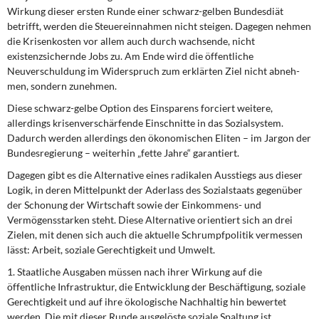
Wirkung dieser ersten Runde einer schwarz-gelben Bun­desdiät
betrifft, werden die Steuereinnahmen nicht steigen. Dagegen nehmen
die Kri­senkosten vor allem auch durch wachsende, nicht
existenzsichernde Jobs zu. Am Ende wird die öffentliche
Neuverschuldung im Widerspruch zum erklärten Ziel nicht abneh­
men, sondern zunehmen.
Diese schwarz-gelbe Option des Einsparens forciert weitere,
allerdings krisenverschär­fende Einschnitte in das Sozialsystem.
Dadurch werden allerdings den ökonomischen Eliten – im Jargon der
Bundesregierung – weiterhin „fette Jahre“ garantiert.
Dagegen gibt es die Alternative eines radikalen Ausstiegs aus dieser
Logik, in deren Mittelpunkt der Aderlass des Sozialstaats gegenüber
der Schonung der Wirtschaft so­wie der Einkommens- und
Vermögensstarken steht. Diese Alternative orientiert sich an drei
Zielen, mit denen sich auch die aktuelle Schrumpfpolitik vermessen
lässt: Arbeit, soziale Gerechtigkeit und Umwelt.
1. Staatliche Ausgaben müssen nach ihrer Wirkung auf die
öffentliche Infrastruktur, die Entwicklung der Beschäftigung, soziale
Gerechtigkeit und auf ihre ökologi­sche Nachhaltig hin bewertet
werden. Die mit dieser Runde ausgelöste soziale Spaltung ist