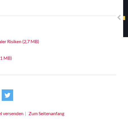
Solidarisches EUropa -
Mosaiklinke Perspektiven
ler Risiken (2,7 MB)
1,1 MB)
el versenden
Zum Seitenanfang