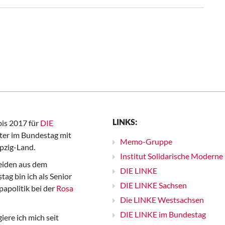
LINKS:
bis 2017 für
DIE
er im Bundestag mit
Memo-Gruppe
pzig-Land.
Institut Solidarische Moderne
iden aus dem
DIE LINKE
ag bin ich als Senior
DIE LINKE Sachsen
papolitik bei der
Rosa
Die LINKE Westsachsen
DIE LINKE im Bundestag
iere ich mich seit