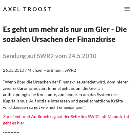
AXEL TROOST
Es geht um mehr als nur um Gier - Die
sozialen Ursachen der Finanzkrise
Startseite
Themen
Sendung auf SWR2 vom 24.5.2010
Leitlinien linker Wirtschafts- und Finanzpolitik
26.05.2010 / Michael Hartmann, SWR2
"Wenn über die Ursachen der Finanzkrise geredet wird, dominieren
Wirtschaftspolitik
zwei Erklärungsmuster: Einmal geht es um die Gier als
anthropologische Konstante, zum anderen um das System des
Steuer- und Finanzpolitik
Kapitalismus. Auf soziale Interessen und gesellschaftliche Kräfte
wird dagegen so gut wie nicht eingegangen."
Öffentliche Infrastruktur und Daseinsvorsorge
Zum Text- und Audiobeitrag auf der Seite des SWR2 mit Manuskript
geht es hier
Eurokrise und Griechenland
-----------