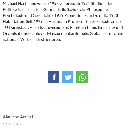
DIE LINKE
Michael Hartmann
wurde 1952 geboren, ab 1971 Studium der
Politikwissenschaften, Germanistik, Soziologie, Philosophie,
Psychologie und Geschichte, 1979 Promotion zum Dr. phil.; 1983
Weitere Themen
Habilitation. Seit 1999 ist Hartmann Professor für Soziologie an der
TU Darmstadt. Arbeitsschwerpunkte: Eliteforschung, Industrie- und
Memo-Gruppe
Organisationssoziologie, Managementsoziologie, Globalisierung und
nationale Wirtschaftsstrukturen.
Institut Solidarische Moderne
Rosa-Luxemburg-Stiftung
Über mich
Kontakt
Ähnliche Artikel
14.02.2010