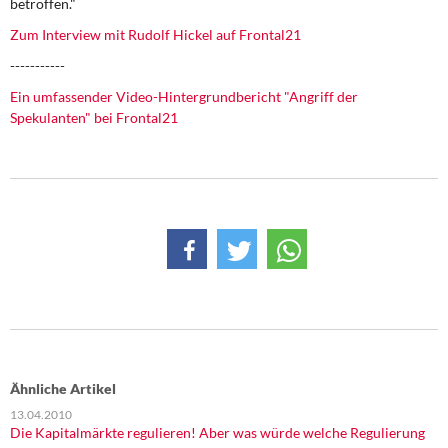
betroffen."
DIE LINKE
Zum Interview mit Rudolf Hickel auf Frontal21
Weitere Themen
-----------
Ein umfassender Video-Hintergrundbericht "Angriff der
Memo-Gruppe
Spekulanten" bei Frontal21
Institut Solidarische Moderne
Rosa-Luxemburg-Stiftung
Über mich
Kontakt
Ähnliche Artikel
13.04.2010
Die Kapitalmärkte regulieren! Aber was würde welche Regulierung