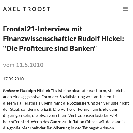
AXEL TROOST
Frontal21-Interview mit
Finanzwissenschaftler Rudolf Hickel:
Startseite
"Die Profiteure sind Banken"
Themen
vom 11.5.2010
Leitlinien linker Wirtschafts- und Finanzpolitik
17.05.2010
Wirtschaftspolitik
Professor
Rudolph Hickel: "
Es ist eine absolut neue Form, vielleicht
Steuer- und Finanzpolitik
auch eine aggressive Form der Sozialisierung von Verlusten. In
diesem Fall erstmals übernimmt die Sozialisierung der Verluste nicht
Öffentliche Infrastruktur und Daseinsvorsorge
der Staat, sondern die EZB. Die Verlierer können am Ende dann
diejenigen sein, die etwa von einem Vertrauensverlust der EZB
betroffen sind. Wenn das Ganze zur Inflation führen würde, dann ist
Eurokrise und Griechenland
die große Mehrheit der Bevölkerung in der Tat negativ davon