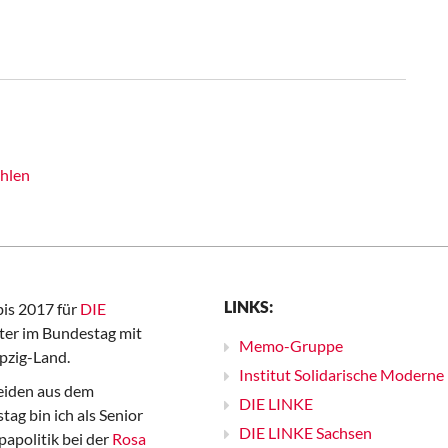
hlen
LINKS:
bis 2017 für
DIE
er im Bundestag mit
Memo-Gruppe
pzig-Land.
Institut Solidarische Moderne
iden aus dem
DIE LINKE
ag bin ich als Senior
DIE LINKE Sachsen
papolitik bei der
Rosa