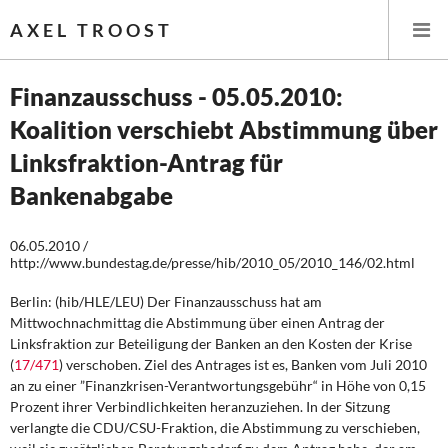
AXEL TROOST
Finanzausschuss - 05.05.2010:
Koalition verschiebt Abstimmung über
Startseite
Linksfraktion-Antrag für
Themen
Bankenabgabe
Leitlinien linker Wirtschafts- und Finanzpolitik
06.05.2010 /
http://www.bundestag.de/presse/hib/2010_05/2010_146/02.html
Wirtschaftspolitik
Berlin: (hib/HLE/LEU) Der Finanzausschuss hat am
Steuer- und Finanzpolitik
Mittwochnachmittag die Abstimmung über einen Antrag der
Linksfraktion zur Beteiligung der Banken an den Kosten der Krise
(
17/471
) verschoben. Ziel des Antrages ist es, Banken vom Juli 2010
Öffentliche Infrastruktur und Daseinsvorsorge
an zu einer ”Finanzkrisen-Verantwortungsgebühr“ in Höhe von 0,15
Prozent ihrer Verbindlichkeiten heranzuziehen. In der Sitzung
Eurokrise und Griechenland
verlangte die CDU/CSU-Fraktion, die Abstimmung zu verschieben,