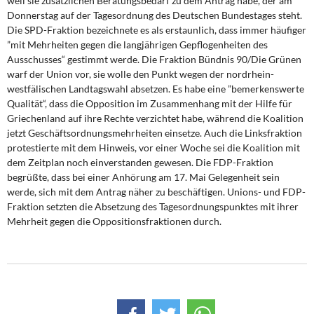
weil sie zusätzlichen Beratungsbedarf zu dem Antrag habe, der am
DIE LINKE
Donnerstag auf der Tagesordnung des Deutschen Bundestages steht.
Die SPD-Fraktion bezeichnete es als erstaunlich, dass immer häufiger
Weitere Themen
”mit Mehrheiten gegen die langjährigen Gepflogenheiten des
Ausschusses“ gestimmt werde. Die Fraktion Bündnis 90/Die Grünen
Memo-Gruppe
warf der Union vor, sie wolle den Punkt wegen der nordrhein-
westfälischen Landtagswahl absetzen. Es habe eine ”bemerkenswerte
Qualität“, dass die Opposition im Zusammenhang mit der Hilfe für
Institut Solidarische Moderne
Griechenland auf ihre Rechte verzichtet habe, während die Koalition
jetzt Geschäftsordnungsmehrheiten einsetze. Auch die Linksfraktion
Rosa-Luxemburg-Stiftung
protestierte mit dem Hinweis, vor einer Woche sei die Koalition mit
dem Zeitplan noch einverstanden gewesen. Die FDP-Fraktion
Über mich
begrüßte, dass bei einer Anhörung am 17. Mai Gelegenheit sein
werde, sich mit dem Antrag näher zu beschäftigen. Unions- und FDP-
Fraktion setzten die Absetzung des Tagesordnungspunktes mit ihrer
Kontakt
Mehrheit gegen die Oppositionsfraktionen durch.