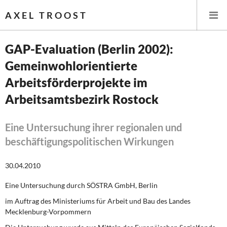
AXEL TROOST
GAP-Evaluation (Berlin 2002):
Gemeinwohlorientierte
Startseite
Arbeitsförderprojekte im
Themen
Arbeitsamtsbezirk Rostock
Leitlinien linker Wirtschafts- und Finanzpolitik
Eine Untersuchung ihrer regionalen und
beschäftigungspolitischen Wirkungen
Wirtschaftspolitik
Steuer- und Finanzpolitik
30.04.2010
Eine Untersuchung durch SÖSTRA GmbH, Berlin
Öffentliche Infrastruktur und Daseinsvorsorge
im Auftrag des Ministeriums für Arbeit und Bau des Landes
Eurokrise und Griechenland
Mecklenburg-Vorpommern