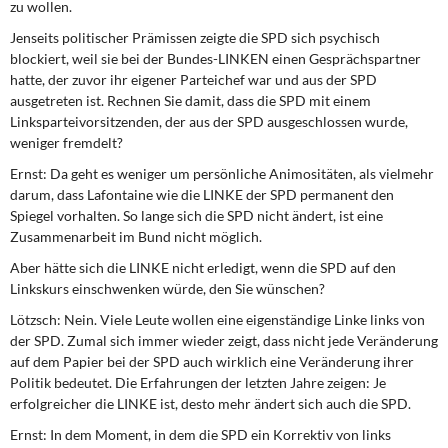
zu wollen.
Jenseits politischer Prämissen zeigte die SPD sich psychisch
blockiert, weil sie bei der Bundes-LINKEN einen Gesprächspartner
hatte, der zuvor ihr eigener Parteichef war und aus der SPD
ausgetreten ist. Rechnen Sie damit, dass die SPD mit einem
Linksparteivorsitzenden, der aus der SPD ausgeschlossen wurde,
weniger fremdelt?
Ernst:
Da geht es weniger um persönliche Animositäten, als vielmehr
darum, dass Lafontaine wie die LINKE der SPD permanent den
Spiegel vorhalten. So lange sich die SPD nicht ändert, ist eine
Zusammenarbeit im Bund nicht möglich.
Aber hätte sich die LINKE nicht erledigt, wenn die SPD auf den
Linkskurs einschwenken würde, den Sie wünschen?
Lötzsch:
Nein. Viele Leute wollen eine eigenständige Linke links von
der SPD. Zumal sich immer wieder zeigt, dass nicht jede Veränderung
auf dem Papier bei der SPD auch wirklich eine Veränderung ihrer
Politik bedeutet. Die Erfahrungen der letzten Jahre zeigen: Je
erfolgreicher die LINKE ist, desto mehr ändert sich auch die SPD.
Ernst:
In dem Moment, in dem die SPD ein Korrektiv von links