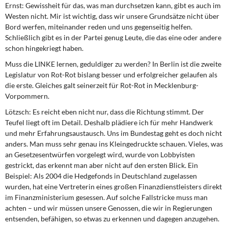
Ernst:
Gewissheit für das, was man durchsetzen kann, gibt es auch im
Westen nicht. Mir ist wichtig, dass wir unsere Grundsätze nicht über
Bord werfen, miteinander reden und uns gegenseitig helfen.
Schließlich gibt es in der Partei genug Leute, die das eine oder andere
schon hingekriegt haben.
Muss die LINKE lernen, geduldiger zu werden? In Berlin ist die zweite
Legislatur von Rot-Rot bislang besser und erfolgreicher gelaufen als
die erste. Gleiches galt seinerzeit für Rot-Rot in Mecklenburg-
Vorpommern.
Lötzsch:
Es reicht eben nicht nur, dass die Richtung stimmt. Der
Teufel liegt oft im Detail. Deshalb plädiere ich für mehr Handwerk
und mehr Erfahrungsaustausch. Uns im Bundestag geht es doch nicht
anders. Man muss sehr genau ins Kleingedruckte schauen. Vieles, was
an Gesetzesentwürfen vorgelegt wird, wurde von Lobbyisten
gestrickt, das erkennt man aber nicht auf den ersten Blick. Ein
Beispiel: Als 2004 die Hedgefonds in Deutschland zugelassen
wurden, hat eine Vertreterin eines großen Finanzdienstleisters direkt
im Finanzministerium gesessen. Auf solche Fallstricke muss man
achten – und wir müssen unsere Genossen, die wir in Regierungen
entsenden, befähigen, so etwas zu erkennen und dagegen anzugehen.