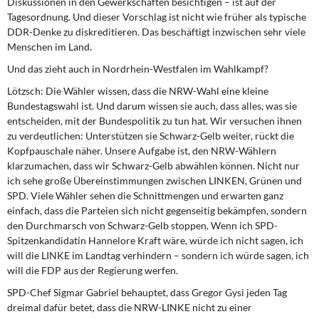
Diskussionen in den Gewerkschaften besichtigen – ist auf der
Tagesordnung. Und dieser Vorschlag ist nicht wie früher als typische
DDR-Denke zu diskreditieren. Das beschäftigt inzwischen sehr viele
Menschen im Land.
Und das zieht auch in Nordrhein-Westfalen im Wahlkampf?
Lötzsch:
Die Wähler wissen, dass die NRW-Wahl eine kleine
Bundestagswahl ist. Und darum wissen sie auch, dass alles, was sie
entscheiden, mit der Bundespolitik zu tun hat. Wir versuchen ihnen
zu verdeutlichen: Unterstützen sie Schwarz-Gelb weiter, rückt die
Kopfpauschale näher. Unsere Aufgabe ist, den NRW-Wählern
klarzumachen, dass wir Schwarz-Gelb abwählen können. Nicht nur
ich sehe große Übereinstimmungen zwischen LINKEN, Grünen und
SPD. Viele Wähler sehen die Schnittmengen und erwarten ganz
einfach, dass die Parteien sich nicht gegenseitig bekämpfen, sondern
den Durchmarsch von Schwarz-Gelb stoppen. Wenn ich SPD-
Spitzenkandidatin Hannelore Kraft wäre, würde ich nicht sagen, ich
will die LINKE im Landtag verhindern – sondern ich würde sagen, ich
will die FDP aus der Regierung werfen.
SPD-Chef Sigmar Gabriel behauptet, dass Gregor Gysi jeden Tag
dreimal dafür betet, dass die NRW-LINKE nicht zu einer