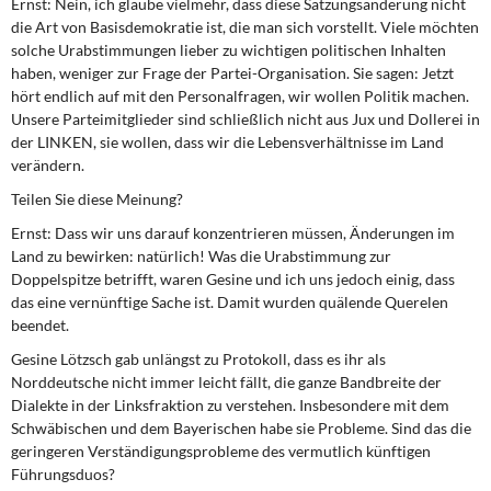
Ernst:
Nein, ich glaube vielmehr, dass diese Satzungsänderung nicht
die Art von Basisdemokratie ist, die man sich vorstellt. Viele möchten
solche Urabstimmungen lieber zu wichtigen politischen Inhalten
haben, weniger zur Frage der Partei-Organisation. Sie sagen: Jetzt
hört endlich auf mit den Personalfragen, wir wollen Politik machen.
Unsere Parteimitglieder sind schließlich nicht aus Jux und Dollerei in
der LINKEN, sie wollen, dass wir die Lebensverhältnisse im Land
verändern.
Teilen Sie diese Meinung?
Ernst:
Dass wir uns darauf konzentrieren müssen, Änderungen im
Land zu bewirken: natürlich! Was die Urabstimmung zur
Doppelspitze betrifft, waren Gesine und ich uns jedoch einig, dass
das eine vernünftige Sache ist. Damit wurden quälende Querelen
beendet.
Gesine Lötzsch gab unlängst zu Protokoll, dass es ihr als
Norddeutsche nicht immer leicht fällt, die ganze Bandbreite der
Dialekte in der Linksfraktion zu verstehen. Insbesondere mit dem
Schwäbischen und dem Bayerischen habe sie Probleme. Sind das die
geringeren Verständigungsprobleme des vermutlich künftigen
Führungsduos?