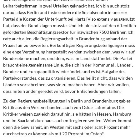
Leiharbeitsfirmen in zwei Urteilen geknackt hat. Ich bin auch stolz
darauf, dass Berlin und insbesondere die Sozialsenatorin unserer
Partei die Kosten der Unterkunft bei Hartz IV so extensiv ausgenutzt
hat, dass der Bund klagen musste. Und ich bin stolz auf den öffentlich
geförderten Beschäftigungssektor für inzwischen 7500 Berliner. Ich
rate auch allen, die Regierungsarbeit in Brandenburg anhand der
Praxis fair zu bewerten. Bei künftigen Regierungsbeteiligungen muss
eine enge Verzahnung hergestellt werden zwischen dem, was wir auf
Bundesebene machen, und dem, was im Land stattfindet. Die Partei
braucht eine gemeinsame Linie, die sich in der Kommunal-, Landes-,
Bundes- und Europapolitik wiederfindet, und es ist Aufgabe des
Parteivorstandes, das zu organisieren. Das heißt nicht, dass wir den
Ländern vorschreiben, was sie zu machen haben. Aber wir wollen,
dass mitein ander geredet wird, bevor Entscheidungen fallen.
Zu den Regierungsbeteiligungen in Berlin und Brandenburg gab es
Kritik aus den Westverbänden, auch von Oskar Lafontaine. Die
Kritiker weisen zugleich darauf hin, sie hätten in Hessen, Hamburg
und im Saarland durchaus auch mitregieren wollen. Woher kommt
denn die Gewissheit, im Westen mit sechs oder acht Prozent mehr
durchsetzen zu können als mit 20 Prozent im Osten?