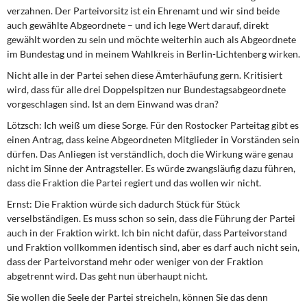
verzahnen. Der Parteivorsitz ist ein Ehrenamt und wir sind beide
auch gewählte Abgeordnete – und ich lege Wert darauf, direkt
gewählt worden zu sein und möchte weiterhin auch als Abgeordnete
im Bundestag und in meinem Wahlkreis in Berlin-Lichtenberg wirken.
Nicht alle in der Partei sehen diese Ämterhäufung gern. Kritisiert
wird, dass für alle drei Doppelspitzen nur Bundestagsabgeordnete
vorgeschlagen sind. Ist an dem Einwand was dran?
Lötzsch:
Ich weiß um diese Sorge. Für den Rostocker Parteitag gibt es
einen Antrag, dass keine Abgeordneten Mitglieder in Vorständen sein
dürfen. Das Anliegen ist verständlich, doch die Wirkung wäre genau
nicht im Sinne der Antragsteller. Es würde zwangsläufig dazu führen,
dass die Fraktion die Partei regiert und das wollen wir nicht.
Ernst:
Die Fraktion würde sich dadurch Stück für Stück
verselbständigen. Es muss schon so sein, dass die Führung der Partei
auch in der Fraktion wirkt. Ich bin nicht dafür, dass Parteivorstand
und Fraktion vollkommen identisch sind, aber es darf auch nicht sein,
dass der Parteivorstand mehr oder weniger von der Fraktion
abgetrennt wird. Das geht nun überhaupt nicht.
Sie wollen die Seele der Partei streicheln, können Sie das denn