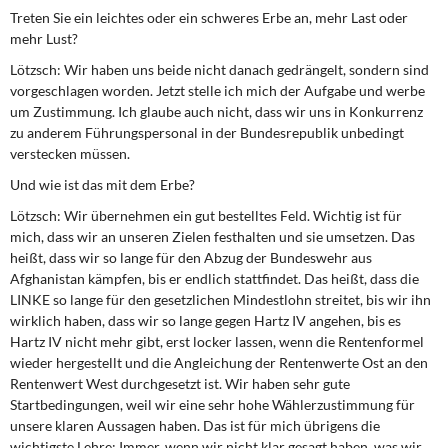
Treten Sie ein leichtes oder ein schweres Erbe an, mehr Last oder
mehr Lust?
Lötzsch:
Wir haben uns beide nicht danach gedrängelt, sondern sind
vorgeschlagen worden. Jetzt stelle ich mich der Aufgabe und werbe
um Zustimmung. Ich glaube auch nicht, dass wir uns in Konkurrenz
zu anderem Führungspersonal in der Bundesrepublik unbedingt
verstecken müssen.
Und wie ist das mit dem Erbe?
Lötzsch:
Wir übernehmen ein gut bestelltes Feld. Wichtig ist für
mich, dass wir an unseren Zielen festhalten und sie umsetzen. Das
heißt, dass wir so lange für den Abzug der Bundeswehr aus
Afghanistan kämpfen, bis er endlich stattfindet. Das heißt, dass die
LINKE so lange für den gesetzlichen Mindestlohn streitet, bis wir ihn
wirklich haben, dass wir so lange gegen Hartz IV angehen, bis es
Hartz IV nicht mehr gibt, erst locker lassen, wenn die Rentenformel
wieder hergestellt und die Angleichung der Rentenwerte Ost an den
Rentenwert West durchgesetzt ist. Wir haben sehr gute
Startbedingungen, weil wir eine sehr hohe Wählerzustimmung für
unsere klaren Aussagen haben. Das ist für mich übrigens die
wichtigste Lehre: Immer, wenn wir nicht klar gesagt haben, was wir