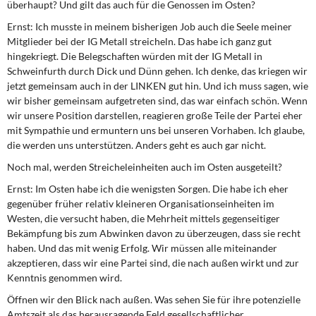
überhaupt? Und gilt das auch für die Genossen im Osten?
Ernst:
Ich musste in meinem bisherigen Job auch die Seele meiner
Mitglieder bei der IG Metall streicheln. Das habe ich ganz gut
hingekriegt. Die Belegschaften würden mit der IG Metall in
Schweinfurth durch Dick und Dünn gehen. Ich denke, das kriegen wir
jetzt gemeinsam auch in der LINKEN gut hin. Und ich muss sagen, wie
wir bisher gemeinsam aufgetreten sind, das war einfach schön. Wenn
wir unsere Position darstellen, reagieren große Teile der Partei eher
mit Sympathie und ermuntern uns bei unseren Vorhaben. Ich glaube,
die werden uns unterstützen. Anders geht es auch gar nicht.
Noch mal, werden Streicheleinheiten auch im Osten ausgeteilt?
Ernst:
Im Osten habe ich die wenigsten Sorgen. Die habe ich eher
gegenüber früher relativ kleineren Organisationseinheiten im
Westen, die versucht haben, die Mehrheit mittels gegenseitiger
Bekämpfung bis zum Abwinken davon zu überzeugen, dass sie recht
haben. Und das mit wenig Erfolg. Wir müssen alle miteinander
akzeptieren, dass wir eine Partei sind, die nach außen wirkt und zur
Kenntnis genommen wird.
Öffnen wir den Blick nach außen. Was sehen Sie für ihre potenzielle
Amtszeit als das herausragende Feld gesellschaftlicher