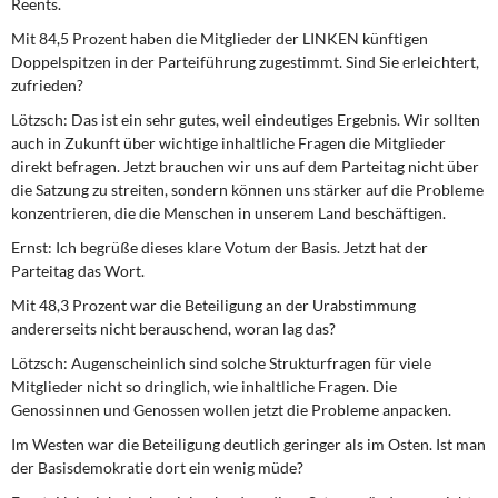
Reents.
DIE LINKE
Mit 84,5 Prozent haben die Mitglieder der LINKEN künftigen
Doppelspitzen in der Parteiführung zugestimmt. Sind Sie erleichtert,
Weitere Themen
zufrieden?
Memo-Gruppe
Lötzsch:
Das ist ein sehr gutes, weil eindeutiges Ergebnis. Wir sollten
auch in Zukunft über wichtige inhaltliche Fragen die Mitglieder
direkt befragen. Jetzt brauchen wir uns auf dem Parteitag nicht über
Institut Solidarische Moderne
die Satzung zu streiten, sondern können uns stärker auf die Probleme
konzentrieren, die die Menschen in unserem Land beschäftigen.
Rosa-Luxemburg-Stiftung
Ernst:
Ich begrüße dieses klare Votum der Basis. Jetzt hat der
Parteitag das Wort.
Über mich
Mit 48,3 Prozent war die Beteiligung an der Urabstimmung
andererseits nicht berauschend, woran lag das?
Kontakt
Lötzsch:
Augenscheinlich sind solche Strukturfragen für viele
Mitglieder nicht so dringlich, wie inhaltliche Fragen. Die
Genossinnen und Genossen wollen jetzt die Probleme anpacken.
Im Westen war die Beteiligung deutlich geringer als im Osten. Ist man
der Basisdemokratie dort ein wenig müde?