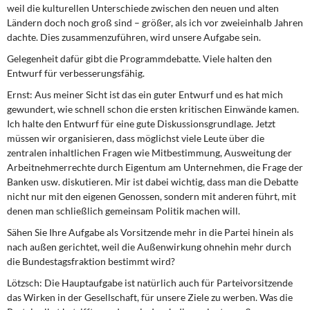
weil die kulturellen Unterschiede zwischen den neuen und alten
Ländern doch noch groß sind – größer, als ich vor zweieinhalb Jahren
dachte. Dies zusammenzuführen, wird unsere Aufgabe sein.
Gelegenheit dafür gibt die Programmdebatte. Viele halten den
Entwurf für verbesserungsfähig.
Ernst:
Aus meiner Sicht ist das ein guter Entwurf und es hat mich
gewundert, wie schnell schon die ersten kritischen Einwände kamen.
Ich halte den Entwurf für eine gute Diskussionsgrundlage. Jetzt
müssen wir organisieren, dass möglichst viele Leute über die
zentralen inhaltlichen Fragen wie Mitbestimmung, Ausweitung der
Arbeitnehmerrechte durch Eigentum am Unternehmen, die Frage der
Banken usw. diskutieren. Mir ist dabei wichtig, dass man die Debatte
nicht nur mit den eigenen Genossen, sondern mit anderen führt, mit
denen man schließlich gemeinsam Politik machen will.
Sähen Sie Ihre Aufgabe als Vorsitzende mehr in die Partei hinein als
nach außen gerichtet, weil die Außenwirkung ohnehin mehr durch
die Bundestagsfraktion bestimmt wird?
Lötzsch:
Die Hauptaufgabe ist natürlich auch für Parteivorsitzende
das Wirken in der Gesellschaft, für unsere Ziele zu werben. Was die