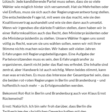
Lötzsch:
Jede kandidierende Partei muss sehen, dass sie so viele
Wähler wie möglich hinter sich versammelt. Hat sie Mehrheiten oder
viel Einfluss, muss sie sich auch der Regierungsverantwortung stellen.
Die entscheidende Frage ist, mit wem sie das macht, wie sie den
Koalitionsvertrag aushandelt und wie sie den dann auch umsetzt.
Wenn wir irgendwo die stärkste Fraktion stellen, dann haben wir in
einer Reformkoalition auch das Recht, den Ministerpräsidenten oder
die Ministerpräsidentin zu stellen. Unsere Wähler fragen uns sonst
völlig zu Recht, warum sie uns wählen sollen, wenn wir mit ihrer
Stimme nichts machen würden. Wir haben seit vielen Jahren
Erfahrungen mit Regierungsbeteiligungen. Eine Aufgabe der
Parteivorsitzenden muss es sein, den Erfahrungstransfer zu
organisieren, damit nicht jeder das Rad neu erfindet. Die Inhalte sind
zentral, aber Handwerk ist auch wichtig. Wenn beides stimmt, kann
man was erreichen. Es muss das Interesse der Gesamtpartei sein, dass
die beiden rot-roten Regierungen in Berlin und Brandenburg – und
hoffentlich noch mehr – zu Erfolgsmodellen werden.
Bekommt Rot-Rot in Berlin und Brandenburg auch von Klaus Ernst
Rückenwind?
Ernst:
Natürlich. Ich bin sehr froh darüber, dass Berlin die
Tarifverträge der christlichen Gewerkschaften mit den