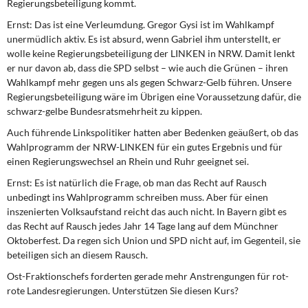
Regierungsbeteiligung kommt.
Ernst:
Das ist eine Verleumdung. Gregor Gysi ist im Wahlkampf
unermüdlich aktiv. Es ist absurd, wenn Gabriel ihm unterstellt, er
wolle keine Regierungsbeteiligung der LINKEN in NRW. Damit lenkt
er nur davon ab, dass die SPD selbst – wie auch die Grünen – ihren
Wahlkampf mehr gegen uns als gegen Schwarz-Gelb führen. Unsere
Regierungsbeteiligung wäre im Übrigen eine Voraussetzung dafür, die
schwarz-gelbe Bundesratsmehrheit zu kippen.
Auch führende Linkspolitiker hatten aber Bedenken geäußert, ob das
Wahlprogramm der NRW-LINKEN für ein gutes Ergebnis und für
einen Regierungswechsel an Rhein und Ruhr geeignet sei.
Ernst:
Es ist natürlich die Frage, ob man das Recht auf Rausch
unbedingt ins Wahlprogramm schreiben muss. Aber für einen
inszenierten Volksaufstand reicht das auch nicht. In Bayern gibt es
das Recht auf Rausch jedes Jahr 14 Tage lang auf dem Münchner
Oktoberfest. Da regen sich Union und SPD nicht auf, im Gegenteil, sie
beteiligen sich an diesem Rausch.
Ost-Fraktionschefs forderten gerade mehr Anstrengungen für rot-
rote Landesregierungen. Unterstützen Sie diesen Kurs?