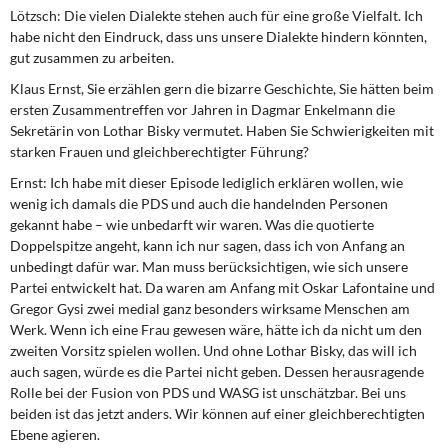
Lötzsch:
Die vielen Dialekte stehen auch für eine große Vielfalt. Ich
habe nicht den Eindruck, dass uns unsere Dialekte hindern könnten,
gut zusammen zu arbeiten.
Klaus Ernst, Sie erzählen gern die bizarre Geschichte, Sie hätten beim
ersten Zusammentreffen vor Jahren in Dagmar Enkelmann die
Sekretärin von Lothar Bisky vermutet. Haben Sie Schwierigkeiten mit
starken Frauen und gleichberechtigter Führung?
Ernst:
Ich habe mit dieser Episode lediglich erklären wollen, wie
wenig ich damals die PDS und auch die handelnden Personen
gekannt habe – wie unbedarft wir waren. Was die quotierte
Doppelspitze angeht, kann ich nur sagen, dass ich von Anfang an
unbedingt dafür war. Man muss berücksichtigen, wie sich unsere
Partei entwickelt hat. Da waren am Anfang mit Oskar Lafontaine und
Gregor Gysi zwei medial ganz besonders wirksame Menschen am
Werk. Wenn ich eine Frau gewesen wäre, hätte ich da nicht um den
zweiten Vorsitz spielen wollen. Und ohne Lothar Bisky, das will ich
auch sagen, würde es die Partei nicht geben. Dessen herausragende
Rolle bei der Fusion von PDS und WASG ist unschätzbar. Bei uns
beiden ist das jetzt anders. Wir können auf einer gleichberechtigten
Ebene agieren.