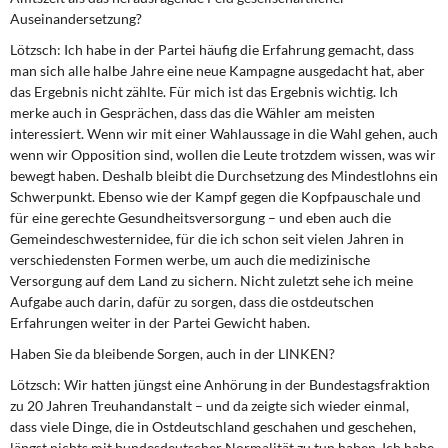
Auseinandersetzung?
Lötzsch:
Ich habe in der Partei häufig die Erfahrung gemacht, dass
man sich alle halbe Jahre eine neue Kampagne ausgedacht hat, aber
das Ergebnis nicht zählte. Für mich ist das Ergebnis wichtig. Ich
merke auch in Gesprächen, dass das die Wähler am meisten
interessiert. Wenn wir mit einer Wahlaussage in die Wahl gehen, auch
wenn wir Opposition sind, wollen die Leute trotzdem wissen, was wir
bewegt haben. Deshalb bleibt die Durchsetzung des Mindestlohns ein
Schwerpunkt. Ebenso wie der Kampf gegen die Kopfpauschale und
für eine gerechte Gesundheitsversorgung – und eben auch die
Gemeindeschwesternidee, für die ich schon seit vielen Jahren in
verschiedensten Formen werbe, um auch die medizinische
Versorgung auf dem Land zu sichern. Nicht zuletzt sehe ich meine
Aufgabe auch darin, dafür zu sorgen, dass die ostdeutschen
Erfahrungen weiter in der Partei Gewicht haben.
Haben Sie da bleibende Sorgen, auch in der LINKEN?
Lötzsch:
Wir hatten jüngst eine Anhörung in der Bundestagsfraktion
zu 20 Jahren Treuhandanstalt – und da zeigte sich wieder einmal,
dass viele Dinge, die in Ostdeutschland geschahen und geschehen,
längst nichts mit bundesdeutscher Normalität zu tun haben. Ich habe