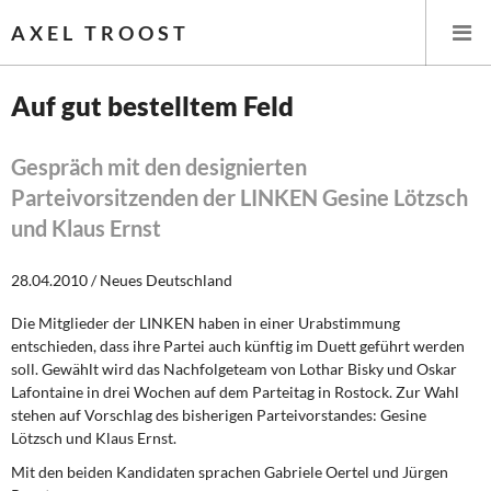
AXEL TROOST
Auf gut bestelltem Feld
Startseite
Gespräch mit den designierten
Parteivorsitzenden der LINKEN Gesine Lötzsch
Themen
und Klaus Ernst
Leitlinien linker Wirtschafts- und Finanzpolitik
28.04.2010 / Neues Deutschland
Wirtschaftspolitik
Die Mitglieder der LINKEN haben in einer Urabstimmung
entschieden, dass ihre Partei auch künftig im Duett geführt werden
Steuer- und Finanzpolitik
soll. Gewählt wird das Nachfolgeteam von Lothar Bisky und Oskar
Lafontaine in drei Wochen auf dem Parteitag in Rostock. Zur Wahl
Öffentliche Infrastruktur und Daseinsvorsorge
stehen auf Vorschlag des bisherigen Parteivorstandes: Gesine
Lötzsch und Klaus Ernst.
Eurokrise und Griechenland
Mit den beiden Kandidaten sprachen Gabriele Oertel und Jürgen