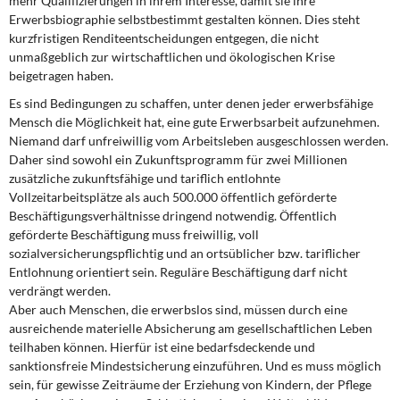
mehr Qualifizierungen in ihrem Interesse, damit sie ihre
Erwerbsbiographie selbstbestimmt gestalten können. Dies steht
kurzfristigen Renditeentscheidungen entgegen, die nicht
unmaßgeblich zur wirtschaftlichen und ökologischen Krise
beigetragen haben.
Es sind Bedingungen zu schaffen, unter denen jeder erwerbsfähige
Mensch die Möglichkeit hat, eine gute Erwerbsarbeit aufzunehmen.
Niemand darf unfreiwillig vom Arbeitsleben ausgeschlossen werden.
Daher sind sowohl ein Zukunftsprogramm für zwei Millionen
zusätzliche zukunftsfähige und tariflich entlohnte
Vollzeitarbeitsplätze als auch 500.000 öffentlich geförderte
Beschäftigungsverhältnisse dringend notwendig. Öffentlich
geförderte Beschäftigung muss freiwillig, voll
sozialversicherungspflichtig und an ortsüblicher bzw. tariflicher
Entlohnung orientiert sein. Reguläre Beschäftigung darf nicht
verdrängt werden.
Aber auch Menschen, die erwerbslos sind, müssen durch eine
ausreichende materielle Absicherung am gesellschaftlichen Leben
teilhaben können. Hierfür ist eine bedarfsdeckende und
sanktionsfreie Mindestsicherung einzuführen. Und es muss möglich
sein, für gewisse Zeiträume der Erziehung von Kindern, der Pflege