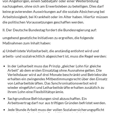
von Angehörigen, einem Sabbatjahr oder einer Weiterbildung
nachzugehen, ohne sich am Erwerbsleben zu beteiligen. Dies darf
keine gravierenden Auswirkungen auf die soziale Absicherung bei
Arbeitslosigkeit, bei Krankheit oder im Alter haben. Hierfür müssen
die politischen Voraussetzungen geschaffen werden.
II. Der Deutsche Bundestag fordert die Bundesregierung auf:
umgehend gesetzliche Initiativen zu ergreifen, die folgende
Maßnahmen zum Inhalt haben:
a) Unbefristete Vollzeitarbeit, die anständig entlohnt wird und
arbeits- und sozialrechtlich abgesichert ist, muss die Regel werden:
In der Leiharbeit muss das Prinzip „gleicher Lohn für gleiche
Arbeit“ ab dem ersten Einsatztag ohne Ausnahme gelten. Die
Verleihdauer wird auf drei Monate beschränkt und Betriebsräte
erhalten ein zwingendes Mitbestimmungsrecht über den Einsatz
von Leiharbeitskräften. Das Synchronisationsverbot wird
wieder eingeführt und Leiharbeitskräfte erhalten zusätzlich zu
ihrem Lohn eine Flexibilitätsprämie.
Sachgrundlose Befristungen sind abzuschaffen. Ein
Arbeitsvertrag darf nur aus triftigen Gründen befristet werden.
Jede Stunde Arbeit muss der vollen Sozialversicherungspflicht