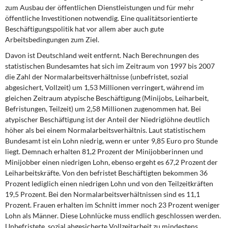
zum Ausbau der öffentlichen Dienstleistungen und für mehr
öffentliche Investitionen notwendig. Eine qualitätsorientierte
Beschäftigungspolitik hat vor allem aber auch gute
Arbeitsbedingungen zum Ziel.
Davon ist Deutschland weit entfernt. Nach Berechnungen des
statistischen Bundesamtes hat sich im Zeitraum von 1997 bis 2007
die Zahl der Normalarbeitsverhältnisse (unbefristet, sozial
abgesichert, Vollzeit) um 1,53 Millionen verringert, während im
gleichen Zeitraum atypische Beschäftigung (Minijobs, Leiharbeit,
Befristungen, Teilzeit) um 2,58 Millionen zugenommen hat. Bei
atypischer Beschäftigung ist der Anteil der Niedriglöhne deutlich
höher als bei einem Normalarbeitsverhältnis. Laut statistischem
Bundesamt ist ein Lohn niedrig, wenn er unter 9,85 Euro pro Stunde
liegt. Demnach erhalten 81,2 Prozent der Minijobberinnen und
Minijobber einen niedrigen Lohn, ebenso ergeht es 67,2 Prozent der
Leiharbeitskräfte. Von den befristet Beschäftigten bekommen 36
Prozent lediglich einen niedrigen Lohn und von den Teilzeitkräften
19,5 Prozent. Bei den Normalarbeitsverhältnissen sind es 11,1
Prozent. Frauen erhalten im Schnitt immer noch 23 Prozent weniger
Lohn als Männer. Diese Lohnlücke muss endlich geschlossen werden.
Unbefristete, sozial abgesicherte Vollzeitarbeit zu mindestens