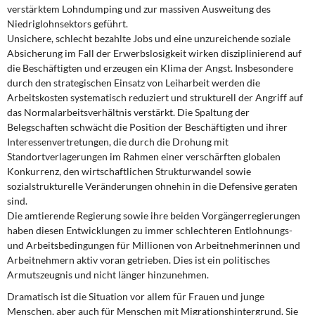
verstärktem Lohndumping und zur massiven Ausweitung des
Niedriglohnsektors geführt.
Unsichere, schlecht bezahlte Jobs und eine unzureichende soziale
Absicherung im Fall der Erwerbslosigkeit wirken disziplinierend auf
die Beschäftigten und erzeugen ein Klima der Angst. Insbesondere
durch den strategischen Einsatz von Leiharbeit werden die
Arbeitskosten systematisch reduziert und strukturell der Angriff auf
das Normalarbeitsverhältnis verstärkt. Die Spaltung der
Belegschaften schwächt die Position der Beschäftigten und ihrer
Interessenvertretungen, die durch die Drohung mit
Standortverlagerungen im Rahmen einer verschärften globalen
Konkurrenz, den wirtschaftlichen Strukturwandel sowie
sozialstrukturelle Veränderungen ohnehin in die Defensive geraten
sind.
Die amtierende Regierung sowie ihre beiden Vorgängerregierungen
haben diesen Entwicklungen zu immer schlechteren Entlohnungs-
und Arbeitsbedingungen für Millionen von Arbeitnehmerinnen und
Arbeitnehmern aktiv voran getrieben. Dies ist ein politisches
Armutszeugnis und nicht länger hinzunehmen.
Dramatisch ist die Situation vor allem für Frauen und junge
Menschen, aber auch für Menschen mit Migrationshintergrund. Sie