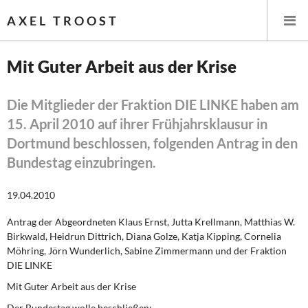
AXEL TROOST
Mit Guter Arbeit aus der Krise
Startseite
Die Mitglieder der Fraktion DIE LINKE haben am
15. April 2010 auf ihrer Frühjahrsklausur in
Themen
Dortmund beschlossen, folgenden Antrag in den
Leitlinien linker Wirtschafts- und Finanzpolitik
Bundestag einzubringen.
Wirtschaftspolitik
19.04.2010
Steuer- und Finanzpolitik
Antrag der Abgeordneten Klaus Ernst, Jutta Krellmann, Matthias W.
Birkwald, Heidrun Dittrich, Diana Golze, Katja Kipping, Cornelia
Möhring, Jörn Wunderlich, Sabine Zimmermann und der Fraktion
Öffentliche Infrastruktur und Daseinsvorsorge
DIE LINKE
Eurokrise und Griechenland
Mit Guter Arbeit aus der Krise
Der Bundestag wolle beschließen: