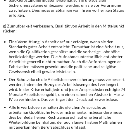
Solo-Selbständige müssen systematisch in die sozialen
Sicherungssysteme einbezogen werden, um sie vor Verarmung
zu schützen. Dies muss unabhängig von ihrem vorherigen Status
erfolgen.
g) Zumutbarkeit verbessern, Qualität von Arbeit in den Mittelpunkt
rücken:
Eine Vermittlung in Arbeit darf nur erfolgen, wenn sie den
Standards guter Arbeit entspricht. Zumutbar ist eine Arbeit nur,
wenn die Qualifikation geschützt und die vorherige Lohnhöhe
berücksichtigt werden. Die Aufnahme untertariflich entlohnter
Arbeit ist generell nicht zumutbar. Auch die Anforderungen an
Fahrtzeiten müssen gesenkt und die politische und religiöse
Gewissensfreiheit gewährleistet sein.
Der Schutz durch die Arbeitslosenversicherung muss verbessert
werden, indem der Bezug des Arbeitslosengeldes I verlängert
wird. In der Krise erhält jede und jeder Anspruchsberechtigte 24
Monate Arbeitslosengeld I, um einen schnellen Absturz in Hartz
IV zu verhindern. Das verringert den Druck auf Erwerbslose.
Alle Erwerbslosen erhalten die gleichen Ansprüche auf
arbeitsmarktpolitische Förderinstrumente. Insbesondere muss
dies bei Bedarf einen Rechtsanspruch auf eine berufliche
Weiterbildung beinhalten, der auch längerfristige Maßnahmen
mit anerkanntem Berufsabschluss umfasst.