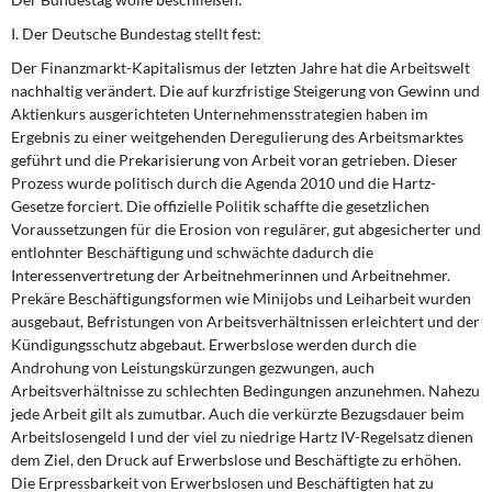
DIE LINKE
I. Der Deutsche Bundestag stellt fest:
Weitere Themen
Der Finanzmarkt-Kapitalismus der letzten Jahre hat die Arbeitswelt
nachhaltig verändert. Die auf kurzfristige Steigerung von Gewinn und
Memo-Gruppe
Aktienkurs ausgerichteten Unternehmensstrategien haben im
Ergebnis zu einer weitgehenden Deregulierung des Arbeitsmarktes
geführt und die Prekarisierung von Arbeit voran getrieben. Dieser
Institut Solidarische Moderne
Prozess wurde politisch durch die Agenda 2010 und die Hartz-
Gesetze forciert. Die offizielle Politik schaffte die gesetzlichen
Rosa-Luxemburg-Stiftung
Voraussetzungen für die Erosion von regulärer, gut abgesicherter und
entlohnter Beschäftigung und schwächte dadurch die
Über mich
Interessenvertretung der Arbeitnehmerinnen und Arbeitnehmer.
Prekäre Beschäftigungsformen wie Minijobs und Leiharbeit wurden
ausgebaut, Befristungen von Arbeitsverhältnissen erleichtert und der
Kontakt
Kündigungsschutz abgebaut. Erwerbslose werden durch die
Androhung von Leistungskürzungen gezwungen, auch
Arbeitsverhältnisse zu schlechten Bedingungen anzunehmen. Nahezu
jede Arbeit gilt als zumutbar. Auch die verkürzte Bezugsdauer beim
Arbeitslosengeld I und der viel zu niedrige Hartz IV-Regelsatz dienen
dem Ziel, den Druck auf Erwerbslose und Beschäftigte zu erhöhen.
Die Erpressbarkeit von Erwerbslosen und Beschäftigten hat zu