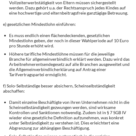
Vollzeiterwerbstätigkeit von Eltern müssen sichergestellt
werden. Dazu gehört u.a. der Rechtsanspruch jedes Kindes auf
eine hochwertige und elternbeitragsfreie ganztägige Betreuung.
e) gesetzlichen Mindestlohn einführen:
Es muss endlich einen flächendeckenden, gesetzlichen
Mindestlohn geben, der noch in dieser Wahlperiode auf 10 Euro
pro Stunde erhöht wird.
Höhere tarifliche Mindestlöhne müssen für die jeweilige
Branche für allgemeinverbindlich erklärt werden. Dazu wird das
Arbeitnehmerentsendegesetz auf alle Branchen ausgeweitet und
die Allgemeinverbindlicherklärung auf Antrag einer
Tarifvertragspartei ermöglicht.
f) Solo-Selbständige besser absichern, Scheinselbständigkeit
abschaffen:
Damit einzelne Beschäftigte von ihren Unternehmen nicht in die
Scheinselbständigkeit gezwungen werden, sind wirksame
Kontrollen und Sanktionen notwendig. Zudem ist in § 7 SGB IV
wieder eine gesetzliche Definition aufzunehmen, was konkret
unter Selbständigkeit zu verstehen ist. Dies erleichtert eine
Abgrenzung zur abhängigen Beschäftigung.