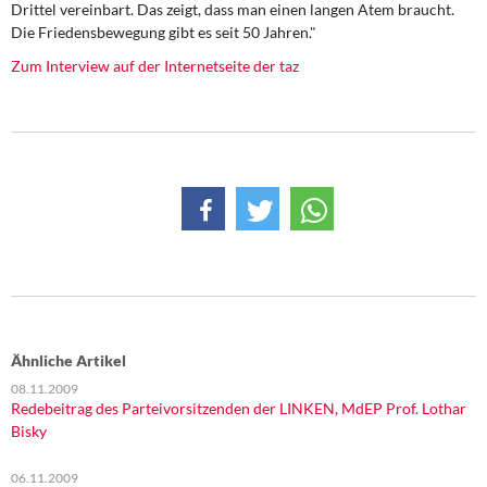
Drittel vereinbart. Das zeigt, dass man einen langen Atem braucht.
DIE LINKE
Die Friedensbewegung gibt es seit 50 Jahren."
Weitere Themen
Zum Interview auf der Internetseite der taz
Memo-Gruppe
Institut Solidarische Moderne
Rosa-Luxemburg-Stiftung
Über mich
Kontakt
Ähnliche Artikel
08.11.2009
Redebeitrag des Parteivorsitzenden der LINKEN, MdEP Prof. Lothar
Bisky
06.11.2009