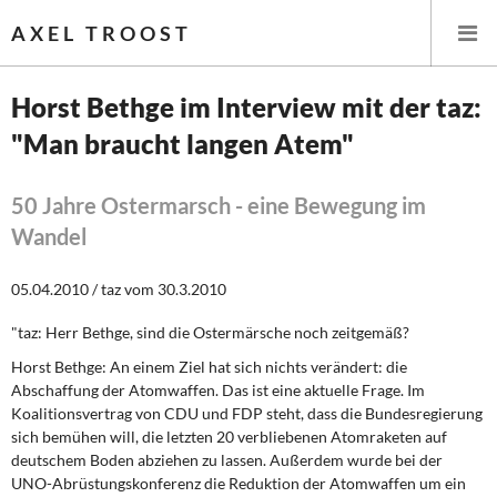
AXEL TROOST
Horst Bethge im Interview mit der taz:
"Man braucht langen Atem"
Startseite
Themen
50 Jahre Ostermarsch - eine Bewegung im
Wandel
Leitlinien linker Wirtschafts- und Finanzpolitik
05.04.2010 / taz vom 30.3.2010
Wirtschaftspolitik
"t
az: Herr Bethge, sind die Ostermärsche noch zeitgemäß?
Steuer- und Finanzpolitik
Horst Bethge:
An einem Ziel hat sich nichts verändert: die
Abschaffung der Atomwaffen. Das ist eine aktuelle Frage. Im
Öffentliche Infrastruktur und Daseinsvorsorge
Koalitionsvertrag von CDU und FDP steht, dass die Bundesregierung
sich bemühen will, die letzten 20 verbliebenen Atomraketen auf
Eurokrise und Griechenland
deutschem Boden abziehen zu lassen. Außerdem wurde bei der
UNO-Abrüstungskonferenz die Reduktion der Atomwaffen um ein