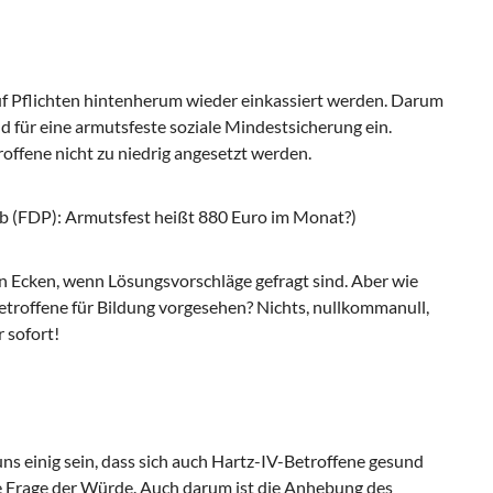
uf Pflichten hintenherum wieder einkassiert werden. Darum
nd für eine armutsfeste soziale Mindestsicherung ein.
offene nicht zu niedrig angesetzt werden.
Kolb (FDP): Armutsfest heißt 880 Euro im Monat?)
len Ecken, wenn Lösungsvorschläge gefragt sind. Aber wie
Betroffene für Bildung vorgesehen? Nichts, nullkommanull,
r sofort!
ns einig sein, dass sich auch Hartz-IV-Betroffene gesund
e Frage der Würde. Auch darum ist die Anhebung des