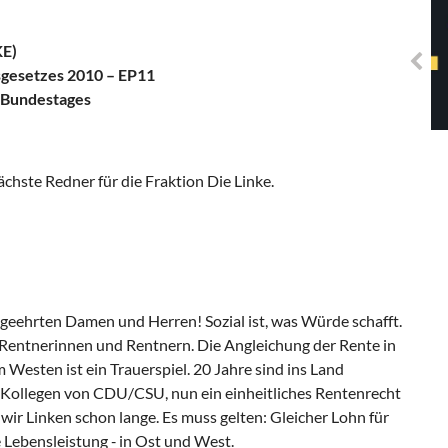
Solidarisches EUropa -
Mosaiklinke Perspektiven
KE)
sgesetzes 2010 – EP11
 Bundestages
ächste Redner für die Fraktion Die Linke.
 geehrten Damen und Herren! Sozial ist, was Würde schafft.
entnerinnen und Rentnern. Die Angleichung der Rente in
Westen ist ein Trauerspiel. 20 Jahre sind ins Land
d Kollegen von CDU/CSU, nun ein einheitliches Rentenrecht
ir Linken schon lange. Es muss gelten: Gleicher Lohn für
e Lebensleistung ‑ in Ost und West.