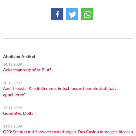
DIE LINKE
Weitere Themen
Memo-Gruppe
Institut Solidarische Moderne
Ähnliche Artikel
Rosa-Luxemburg-Stiftung
14.12.2009
Ackermanns großer Bluff
Über mich
10.12.2009
Axel Troost: "Kreditklemme: Entschlossen handeln statt naiv
Kontakt
appellieren"
17.11.2009
Good Bye, Dollar!
14.09.2009
G20: Schluss mit Showveranstaltungen. Das Casino muss geschlossen