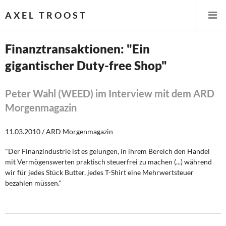
AXEL TROOST
Finanztransaktionen: "Ein
gigantischer Duty-free Shop"
Startseite
Themen
Peter Wahl (WEED) im Interview mit dem ARD
Morgenmagazin
Leitlinien linker Wirtschafts- und Finanzpolitik
11.03.2010 / ARD Morgenmagazin
Wirtschaftspolitik
"Der Finanzindustrie ist es gelungen, in ihrem Bereich den Handel
mit Vermögenswerten praktisch steuerfrei zu machen (...) während
Steuer- und Finanzpolitik
wir für jedes Stück Butter, jedes T-Shirt eine Mehrwertsteuer
bezahlen müssen."
Öffentliche Infrastruktur und Daseinsvorsorge
Eurokrise und Griechenland