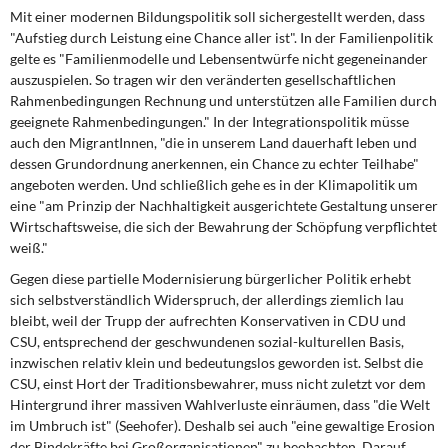
Mit einer modernen Bildungspolitik
soll sichergestellt werden, dass
"Aufstieg durch Leistung eine Chance aller ist". In der Familienpolitik
gelte es "Familienmodelle und Lebensentwürfe nicht gegeneinander
auszuspielen. So tragen wir den veränderten gesellschaftlichen
Rahmenbedingungen Rechnung und unterstützen alle Familien durch
geeignete Rahmenbedingungen." In der Integrationspolitik müsse
auch den MigrantInnen, "die in unserem Land dauerhaft leben und
dessen Grundordnung anerkennen, ein Chance zu echter Teilhabe"
angeboten werden. Und schließlich gehe es in der Klimapolitik um
eine "am Prinzip der Nachhaltigkeit ausgerichtete Gestaltung unserer
Wirtschaftsweise, die sich der Bewahrung der Schöpfung verpflichtet
weiß."
Gegen diese partielle Modernisierung
bürgerlicher Politik erhebt
sich selbstverständlich Widerspruch, der allerdings ziemlich lau
bleibt, weil der Trupp der aufrechten Konservativen in CDU und
CSU, entsprechend der geschwundenen sozial-kulturellen Basis,
inzwischen relativ klein und bedeutungslos geworden ist. Selbst die
CSU, einst Hort der Traditionsbewahrer, muss nicht zuletzt vor dem
Hintergrund ihrer massiven Wahlverluste einräumen, dass "die Welt
im Umbruch ist" (Seehofer). Deshalb sei auch "eine gewaltige Erosion
der Bindekräfte bei Großorganisationen" zu beobachten. Darauf