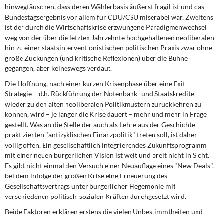
DIE LINKE
hinwegtäuschen, dass deren Wählerbasis äußerst fragil ist und das
Bundestagsergebnis vor allem für CDU/CSU miserabel war. Zweitens
ist der durch die Wirtschaftskrise erzwungene Paradigmenwechsel
Weitere Themen
weg von der über die letzten Jahrzehnte hochgehaltenen neoliberalen
hin zu einer staatsinterventionistischen politischen Praxis zwar ohne
Memo-Gruppe
große Zuckungen (und kritische Reflexionen) über die Bühne
gegangen, aber keineswegs verdaut.
Institut Solidarische Moderne
Die Hoffnung, nach einer kurzen
Krisenphase über eine Exit-
Strategie – d.h. Rückführung der Notenbank- und Staatskredite –
Rosa-Luxemburg-Stiftung
wieder zu den alten neoliberalen Politikmustern zurückkehren zu
können, wird – je länger die Krise dauert – mehr und mehr in Frage
Über mich
gestellt. Was an die Stelle der auch als Lehre aus der Geschichte
praktizierten "antizyklischen Finanzpolitik" treten soll, ist daher
völlig offen. Ein gesellschaftlich integrierendes Zukunftsprogramm
Kontakt
mit einer neuen bürgerlichen Vision ist weit und breit nicht in Sicht.
Es gibt nicht einmal den Versuch einer Neuauflage eines "New Deals",
bei dem infolge der großen Krise eine Erneuerung des
Gesellschaftsvertrags unter bürgerlicher Hegemonie mit
verschiedenen politisch-sozialen Kräften durchgesetzt wird.
Beide Faktoren erklären
erstens die vielen Unbestimmtheiten und