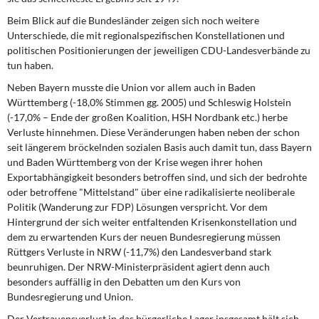
Beim Blick auf die Bundesländer
zeigen sich noch weitere
Unterschiede, die mit regionalspezifischen Konstellationen und
politischen Positionierungen der jeweiligen CDU-Landesverbände zu
tun haben.
Neben Bayern musste die Union
vor allem auch in Baden
Württemberg (-18,0% Stimmen gg. 2005) und Schleswig Holstein
(-17,0% – Ende der großen Koalition, HSH Nordbank etc.) herbe
Verluste hinnehmen. Diese Veränderungen haben neben der schon
seit längerem bröckelnden sozialen Basis auch damit tun, dass Bayern
und Baden Württemberg von der Krise wegen ihrer hohen
Exportabhängigkeit besonders betroffen sind, und sich der bedrohte
oder betroffene "Mittelstand" über eine radikalisierte neoliberale
Politik (Wanderung zur FDP) Lösungen verspricht. Vor dem
Hintergrund der sich weiter entfaltenden Krisenkonstellation und
dem zu erwartenden Kurs der neuen Bundesregierung müssen
Rüttgers Verluste in NRW (-11,7%) den Landesverband stark
beunruhigen. Der NRW-Ministerpräsident agiert denn auch
besonders auffällig in den Debatten um den Kurs von
Bundesregierung und Union.
Der Vertrauensverlust in das bürgerliche
Lager insgesamt hält sich