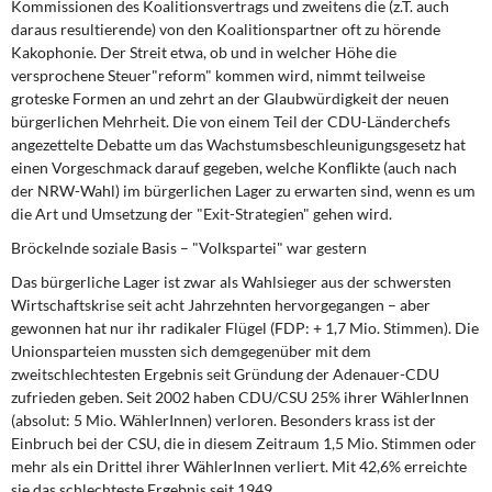
Kommissionen des Koalitionsvertrags und zweitens die (z.T. auch
daraus resultierende) von den Koalitionspartner oft zu hörende
Kakophonie. Der Streit etwa, ob und in welcher Höhe die
versprochene Steuer"reform" kommen wird, nimmt teilweise
groteske Formen an und zehrt an der Glaubwürdigkeit der neuen
bürgerlichen Mehrheit. Die von einem Teil der CDU-Länderchefs
angezettelte Debatte um das Wachstumsbeschleunigungsgesetz hat
einen Vorgeschmack darauf gegeben, welche Konflikte (auch nach
der NRW-Wahl) im bürgerlichen Lager zu erwarten sind, wenn es um
die Art und Umsetzung der "Exit-Strategien" gehen wird.
Bröckelnde soziale Basis – "Volkspartei" war gestern
Das bürgerliche Lager ist zwar
als Wahlsieger aus der schwersten
Wirtschaftskrise seit acht Jahrzehnten hervorgegangen – aber
gewonnen hat nur ihr radikaler Flügel (FDP: + 1,7 Mio. Stimmen). Die
Unionsparteien mussten sich demgegenüber mit dem
zweitschlechtesten Ergebnis seit Gründung der Adenauer-CDU
zufrieden geben. Seit 2002 haben CDU/CSU 25% ihrer WählerInnen
(absolut: 5 Mio. WählerInnen) verloren. Besonders krass ist der
Einbruch bei der CSU, die in diesem Zeitraum 1,5 Mio. Stimmen oder
mehr als ein Drittel ihrer WählerInnen verliert. Mit 42,6% erreichte
sie das schlechteste Ergebnis seit 1949.