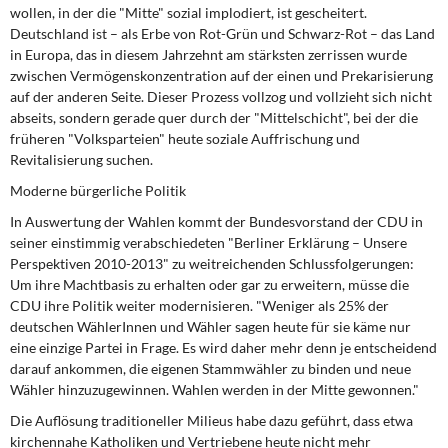
wollen, in der die "Mitte" sozial implodiert, ist gescheitert.
Deutschland ist – als Erbe von Rot-Grün und Schwarz-Rot – das Land
in Europa, das in diesem Jahrzehnt am stärksten zerrissen wurde
zwischen Vermögenskonzentration auf der einen und Prekarisierung
auf der anderen Seite. Dieser Prozess vollzog und vollzieht sich nicht
abseits, sondern gerade quer durch der "Mittelschicht", bei der die
früheren "Volksparteien" heute soziale Auffrischung und
Revitalisierung suchen.
Moderne bürgerliche Politik
In Auswertung der Wahlen
kommt der Bundesvorstand der CDU in
seiner einstimmig verabschiedeten "Berliner Erklärung – Unsere
Perspektiven 2010-2013" zu weitreichenden Schlussfolgerungen:
Um ihre Machtbasis zu erhalten oder gar zu erweitern, müsse die
CDU ihre Politik weiter modernisieren. "Weniger als 25% der
deutschen WählerInnen und Wähler sagen heute für sie käme nur
eine einzige Partei in Frage. Es wird daher mehr denn je entscheidend
darauf ankommen, die eigenen Stammwähler zu binden und neue
Wähler hinzuzugewinnen. Wahlen werden in der Mitte gewonnen."
Die Auflösung traditioneller Milieus
habe dazu geführt, dass etwa
kirchennahe Katholiken und Vertriebene heute nicht mehr