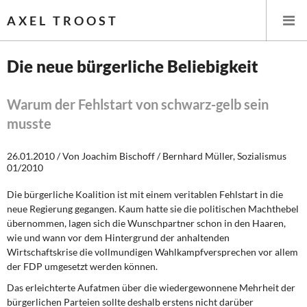
AXEL TROOST
Die neue bürgerliche Beliebigkeit
Startseite
Warum der Fehlstart von schwarz-gelb sein
musste
Themen
26.01.2010 / Von Joachim Bischoff / Bernhard Müller, Sozialismus
Leitlinien linker Wirtschafts- und Finanzpolitik
01/2010
Wirtschaftspolitik
Die bürgerliche Koalition ist mit einem veritablen Fehlstart in die
neue Regierung gegangen. Kaum hatte sie die politischen Machthebel
Steuer- und Finanzpolitik
übernommen, lagen sich die Wunschpartner schon in den Haaren,
wie und wann vor dem Hintergrund der anhaltenden
Öffentliche Infrastruktur und Daseinsvorsorge
Wirtschaftskrise die vollmundigen Wahlkampfversprechen vor allem
der FDP umgesetzt werden können.
Eurokrise und Griechenland
Das erleichterte Aufatmen
über die wiedergewonnene Mehrheit der
bürgerlichen Parteien sollte deshalb erstens nicht darüber