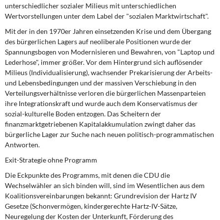
unterschiedlicher sozialer Milieus mit unterschiedlichen
Wertvorstellungen unter dem Label der "sozialen Marktwirtschaft".
Mit der in den 1970er Jahren
einsetzenden Krise und dem Übergang
des bürgerlichen Lagers auf neoliberale Positionen wurde der
Spannungsbogen von Modernisieren und Bewahren, von "Laptop und
Lederhose", immer größer. Vor dem Hintergrund sich auflösender
Milieus (Individualisierung), wachsender Prekarisierung der Arbeits-
und Lebensbedingungen und der massiven Verschiebung in den
Verteilungsverhältnisse verloren die bürgerlichen Massenparteien
ihre Integrationskraft und wurde auch dem Konservatismus der
sozial-kulturelle Boden entzogen. Das Scheitern der
finanzmarktgetriebenen Kapitalakkumulation zwingt daher das
bürgerliche Lager zur Suche nach neuen politisch-programmatischen
Antworten.
Exit-Strategie ohne Programm
Die Eckpunkte des Programms,
mit denen die CDU die
Wechselwähler an sich binden will, sind im Wesentlichen aus dem
Koalitionsvereinbarungen bekannt: Grundrevision der Hartz IV
Gesetze (Schonvermögen, kindergerechte Hartz-IV-Sätze,
Neuregelung der Kosten der Unterkunft, Förderung des