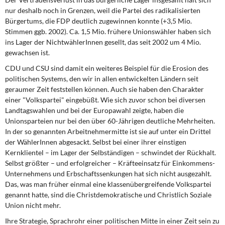
nur deshalb noch in Grenzen, weil die Partei des radikalisierten
Bürgertums, die FDP deutlich zugewinnen konnte (+3,5 Mio.
Stimmen ggb. 2002). Ca. 1,5 Mio. frühere Unionswähler haben sich
ins Lager der NichtwählerInnen gesellt, das seit 2002 um 4 Mio.
gewachsen ist.
CDU und CSU sind damit
ein weiteres Beispiel für die Erosion des
politischen Systems, den wir in allen entwickelten Ländern seit
geraumer Zeit feststellen können. Auch sie haben den Charakter
einer "Volkspartei" eingebüßt. Wie sich zuvor schon bei diversen
Landtagswahlen und bei der Europawahl zeigte, haben die
Unionsparteien nur bei den über 60-Jährigen deutliche Mehrheiten.
In der so genannten Arbeitnehmermitte ist sie auf unter ein Drittel
der WählerInnen abgesackt. Selbst bei einer ihrer einstigen
Kernklientel – im Lager der Selbständigen – schwindet der Rückhalt.
Selbst größter – und erfolgreicher – Kräfteeinsatz für Einkommens-
Unternehmens und Erbschaftssenkungen hat sich nicht ausgezahlt.
Das, was man früher einmal eine klassenübergreifende Volkspartei
genannt hatte, sind die Christdemokratische und Christlich Soziale
Union nicht mehr.
Ihre Strategie, Sprachrohr
einer politischen Mitte in einer Zeit sein zu