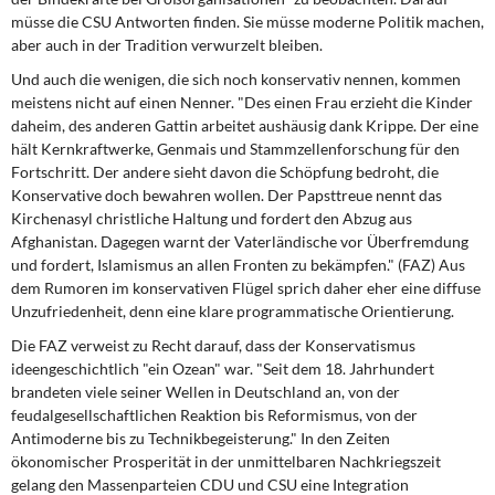
müsse die CSU Antworten finden. Sie müsse moderne Politik machen,
aber auch in der Tradition verwurzelt bleiben.
Und auch die wenigen,
die sich noch konservativ nennen, kommen
meistens nicht auf einen Nenner. "Des einen Frau erzieht die Kinder
daheim, des anderen Gattin arbeitet aushäusig dank Krippe. Der eine
hält Kernkraftwerke, Genmais und Stammzellenforschung für den
Fortschritt. Der andere sieht davon die Schöpfung bedroht, die
Konservative doch bewahren wollen. Der Papsttreue nennt das
Kirchenasyl christliche Haltung und fordert den Abzug aus
Afghanistan. Dagegen warnt der Vaterländische vor Überfremdung
und fordert, Islamismus an allen Fronten zu bekämpfen." (FAZ) Aus
dem Rumoren im konservativen Flügel sprich daher eher eine diffuse
Unzufriedenheit, denn eine klare programmatische Orientierung.
Die FAZ verweist zu Recht
darauf, dass der Konservatismus
ideengeschichtlich "ein Ozean" war. "Seit dem 18. Jahrhundert
brandeten viele seiner Wellen in Deutschland an, von der
feudalgesellschaftlichen Reaktion bis Reformismus, von der
Antimoderne bis zu Technikbegeisterung." In den Zeiten
ökonomischer Prosperität in der unmittelbaren Nachkriegszeit
gelang den Massenparteien CDU und CSU eine Integration