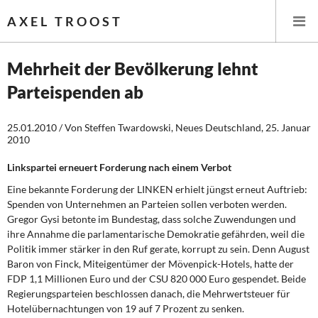
AXEL TROOST
Mehrheit der Bevölkerung lehnt
Parteispenden ab
Startseite
25.01.2010 / Von Steffen Twardowski, Neues Deutschland, 25. Januar
Themen
2010
Leitlinien linker Wirtschafts- und Finanzpolitik
Linkspartei erneuert Forderung nach einem Verbot
Eine bekannte Forderung der LINKEN erhielt jüngst erneut Auftrieb:
Wirtschaftspolitik
Spenden von Unternehmen an Parteien sollen verboten werden.
Gregor Gysi betonte im Bundestag, dass solche Zuwendungen und
Steuer- und Finanzpolitik
ihre Annahme die parlamentarische Demokratie gefährden, weil die
Politik immer stärker in den Ruf gerate, korrupt zu sein. Denn August
Öffentliche Infrastruktur und Daseinsvorsorge
Baron von Finck, Miteigentümer der Mövenpick-Hotels, hatte der
FDP 1,1 Millionen Euro und der CSU 820 000 Euro gespendet. Beide
Eurokrise und Griechenland
Regierungsparteien beschlossen danach, die Mehrwertsteuer für
Hotelübernachtungen von 19 auf 7 Prozent zu senken.