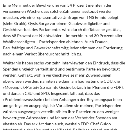
DIE LINKE
Eine Mehrheit der Bevölkerung von 54 Prozent meinte in der
vergangenen Woche, dass solche Zahlungen gestoppt werden
Weitere Themen
müssten, wie eine repräsentative Umfrage von TNS Emnid belegt
(siehe Grafik). Gysis Sorge vor einem Glaubwürdigkeits- und
Gesichtsverlust des Parlamentes wird durch die Tatsache gestützt,
Memo-Gruppe
dass 68 Prozent der Nichtwähler – immerhin rund 30 Prozent aller
Wahlberechtigten – Parteispenden ablehnen. Auch Frauen,
Institut Solidarische Moderne
Berufstätige und Gewerkschaftsmitglieder stimmen der Forderung
nach einem Verbot überdurchschnittlich zu.
Rosa-Luxemburg-Stiftung
Weiterhin haben sechs von zehn Interviewten den Eindruck, dass die
Spenden ungleich verteilt sind und bestimmte Parteien bevorzugt
Über mich
werden. Gefragt, wohin vergleichsweise mehr Zuwendungen
überwiesen werden, nannten sie dann am häufigsten die CDU, die
Kontakt
»Mövenpick-Partei« (so nannte Gesine Lötzsch im Plenum die FDP),
und danach CSU und SPD. Insgesamt fällt auf, dass das
»Problembewusstsein« bei den Anhängern der Regierungsparteien
am geringsten ausgeprägt ist: Vor allem sie meinen, Parteispenden
würden ausgewogen verteilt, zählen ihre Parteien zu den weniger
bevorzugten Adressaten und lehnen das Verbot der Spenden am
ehesten ab. Das erklärt dann auch, weshalb FDP-Chef Guido
Westerwelle den Vorwurf der Klientel-Politik so scharf von sich