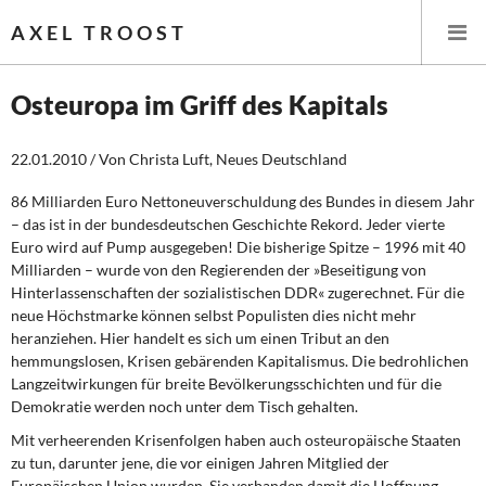
AXEL TROOST
Osteuropa im Griff des Kapitals
Startseite
22.01.2010 / Von Christa Luft, Neues Deutschland
Themen
86 Milliarden Euro Nettoneuverschuldung des Bundes in diesem Jahr
– das ist in der bundesdeutschen Geschichte Rekord. Jeder vierte
Euro wird auf Pump ausgegeben! Die bisherige Spitze – 1996 mit 40
Leitlinien linker Wirtschafts- und Finanzpolitik
Milliarden – wurde von den Regierenden der »Beseitigung von
Hinterlassenschaften der sozialistischen DDR« zugerechnet. Für die
Wirtschaftspolitik
neue Höchstmarke können selbst Populisten dies nicht mehr
heranziehen. Hier handelt es sich um einen Tribut an den
Steuer- und Finanzpolitik
hemmungslosen, Krisen gebärenden Kapitalismus. Die bedrohlichen
Langzeitwirkungen für breite Bevölkerungsschichten und für die
Öffentliche Infrastruktur und Daseinsvorsorge
Demokratie werden noch unter dem Tisch gehalten.
Mit verheerenden Krisenfolgen haben auch osteuropäische Staaten
Eurokrise und Griechenland
zu tun, darunter jene, die vor einigen Jahren Mitglied der
Europäischen Union wurden. Sie verbanden damit die Hoffnung,