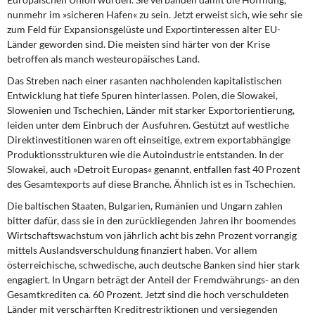
DIE LINKE
nunmehr im »sicheren Hafen« zu sein. Jetzt erweist sich, wie sehr sie
zum Feld für Expansionsgelüste und Exportinteressen alter EU-
Weitere Themen
Länder geworden sind. Die meisten sind härter von der Krise
betroffen als manch westeuropäisches Land.
Memo-Gruppe
Das Streben nach einer rasanten nachholenden kapitalistischen
Entwicklung hat tiefe Spuren hinterlassen. Polen, die Slowakei,
Institut Solidarische Moderne
Slowenien und Tschechien, Länder mit starker Exportorientierung,
leiden unter dem Einbruch der Ausfuhren. Gestützt auf westliche
Direktinvestitionen waren oft einseitige, extrem exportabhängige
Rosa-Luxemburg-Stiftung
Produktionsstrukturen wie die Autoindustrie entstanden. In der
Slowakei, auch »Detroit Europas« genannt, entfallen fast 40 Prozent
Über mich
des Gesamtexports auf diese Branche. Ähnlich ist es in Tschechien.
Die baltischen Staaten, Bulgarien, Rumänien und Ungarn zahlen
Kontakt
bitter dafür, dass sie in den zurückliegenden Jahren ihr boomendes
Wirtschaftswachstum von jährlich acht bis zehn Prozent vorrangig
mittels Auslandsverschuldung finanziert haben. Vor allem
österreichische, schwedische, auch deutsche Banken sind hier stark
engagiert. In Ungarn beträgt der Anteil der Fremdwährungs- an den
Gesamtkrediten ca. 60 Prozent. Jetzt sind die hoch verschuldeten
Länder mit verschärften Kreditrestriktionen und versiegenden