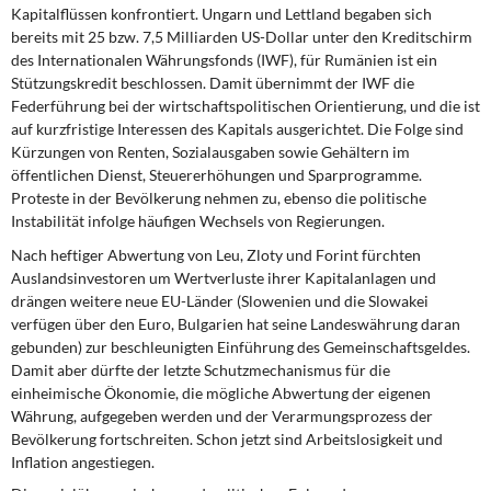
Kapitalflüssen konfrontiert. Ungarn und Lettland begaben sich
bereits mit 25 bzw. 7,5 Milliarden US-Dollar unter den Kreditschirm
des Internationalen Währungsfonds (IWF), für Rumänien ist ein
Stützungskredit beschlossen. Damit übernimmt der IWF die
Federführung bei der wirtschaftspolitischen Orientierung, und die ist
auf kurzfristige Interessen des Kapitals ausgerichtet. Die Folge sind
Kürzungen von Renten, Sozialausgaben sowie Gehältern im
öffentlichen Dienst, Steuererhöhungen und Sparprogramme.
Proteste in der Bevölkerung nehmen zu, ebenso die politische
Instabilität infolge häufigen Wechsels von Regierungen.
Nach heftiger Abwertung von Leu, Zloty und Forint fürchten
Auslandsinvestoren um Wertverluste ihrer Kapitalanlagen und
drängen weitere neue EU-Länder (Slowenien und die Slowakei
verfügen über den Euro, Bulgarien hat seine Landeswährung daran
gebunden) zur beschleunigten Einführung des Gemeinschaftsgeldes.
Damit aber dürfte der letzte Schutzmechanismus für die
einheimische Ökonomie, die mögliche Abwertung der eigenen
Währung, aufgegeben werden und der Verarmungsprozess der
Bevölkerung fortschreiten. Schon jetzt sind Arbeitslosigkeit und
Inflation angestiegen.