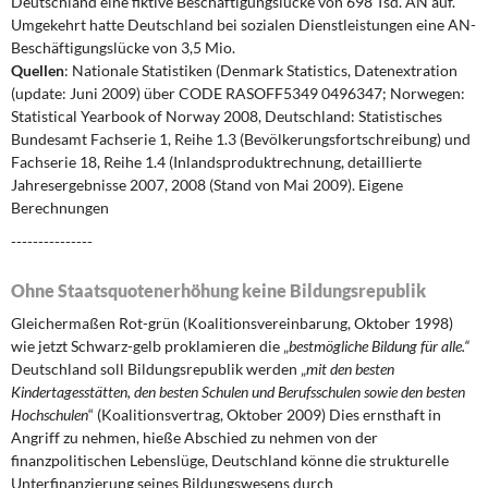
Deutschland eine fiktive Beschäftigungslücke von 698 Tsd. AN auf.
Umgekehrt hatte Deutschland bei sozialen Dienstleistungen eine AN-
Beschäftigungslücke von 3,5 Mio.
Quellen
: Nationale Statistiken (Denmark Statistics, Datenextration
(update: Juni 2009) über CODE RASOFF5349 0496347; Norwegen:
Statistical Yearbook of Norway 2008, Deutschland: Statistisches
Bundesamt Fachserie 1, Reihe 1.3 (Bevölkerungsfortschreibung) und
Fachserie 18, Reihe 1.4 (Inlandsproduktrechnung, detaillierte
Jahresergebnisse 2007, 2008 (Stand von Mai 2009). Eigene
Berechnungen
---------------
Ohne Staatsquotenerhöhung keine Bildungsrepublik
Gleichermaßen Rot-grün (Koalitionsvereinbarung, Oktober 1998)
wie jetzt Schwarz-gelb proklamieren die „
bestmögliche Bildung für alle.“
Deutschland soll Bildungsrepublik werden „
mit den besten
Kindertagesstätten, den besten Schulen und Berufsschulen sowie den besten
Hochschulen
“ (Koalitionsvertrag, Oktober 2009) Dies ernsthaft in
Angriff zu nehmen, hieße Abschied zu nehmen von der
finanzpolitischen Lebenslüge, Deutschland könne die strukturelle
Unterfinanzierung seines Bildungswesens durch