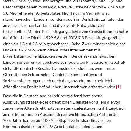
statt 5,2 Mio 9,9 Mio Beschäftigte und 2008 statt 4,5 Mio 10,3 Mio
Beschäftigte haben müssen; die fiktive Lücke wuchs von 4,7 Mio auf
5,8 Mio fehlender Arbeitsplätze. Nicht nur im Verhältnis zu
skandinavischen Ländern, sondern auch im Verhältnis zu Teilen der
angelsächsischen Länder sind divergente Entwicklungen
festzustellen. Mit der Beschäftigungsdichte von Großbritannien hätte
der öffentliche Dienst 1999 6,8 und 2008 7,3 Beschäftigte gezählt –
eine von 1,8 auf 2,8 Mio gewachsene Lücke. Zwar mindert sich diese
Lücke auf 2,2 Mio, wenn öffentliche Unternehmen mit
Erwerbsfunktion einbezogen werden. Bei den skandinavischen
Ländern mit ihrer vergleichsweise moderaten Privatisierungspolitik
steigt die deutsche Beschäftigungslücke jedoch an, wenn unter
Öffentlichem Sektor neben Gebietskörperschaften und
Sozialversicherungen auch noch die ganz oder mehrheitlich in
öffentlichem Besitz befindlichen Unternehmen erfasst werden.
[1]
Dass die in Deutschland parteiübergreifend betriebene
Ausblutungsstrategie des öffentlichen Dienstes vor allem die von
Jungen wie Alten direkt nutzbaren Serviceleistungen trifft, zeigt sich
an der kommunalen Auseinanderentwicklung. Schon Anfang der
90er Jahre kamen auf 100 Arbeitsplätze im skandinavischen
Kommunalsektor nur rd. 27 Arbeitsplätze in deutschen