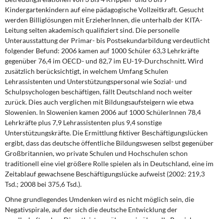
Kindergartenkindern auf eine pädagogische Vollzeitkraft. Gesucht
werden Billiglösungen mit ErzieherInnen, die unterhalb der KITA-
Leitung selten akademisch qualifiziert sind. Die personelle
Unterausstattung der Primar- bis Postsekundarbildung verdeutlicht
folgender Befund: 2006 kamen auf 1000 Schüler 63,3 Lehrkräfte
gegenüber 76,4 im OECD- und 82,7 im EU-19-Durchschnitt. Wird
zusätzlich berücksichtigt, in welchem Umfang Schulen
Lehrassistenten und Unterstützungspersonal wie Sozial- und
Schulpsychologen beschäftigen, fällt Deutschland noch weiter
zurück. Dies auch verglichen mit Bildungsaufsteigern wie etwa
Slowenien. In Slowenien kamen 2006 auf 1000 SchülerInnen 78,4
Lehrkräfte plus 7,9 Lehrassistenten plus 9,4 sonstige
Unterstützungskräfte. Die Ermittlung fiktiver Beschäftigungslücken
ergibt, dass das deutsche öffentliche Bildungswesen selbst gegenüber
Großbritannien, wo private Schulen und Hochschulen schon
traditionell eine viel größere Rolle spielen als in Deutschland, eine im
Zeitablauf gewachsene Beschäftigungslücke aufweist (2002: 219,3
Tsd.; 2008 bei 375,6 Tsd.).
Ohne grundlegendes Umdenken wird es nicht möglich sein, die
Negativspirale, auf der sich die deutsche Entwicklung der