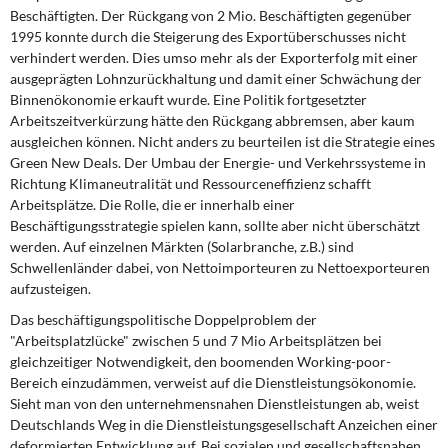
DIE LINKE
Beschäftigten. Der Rückgang von 2 Mio. Beschäftigten gegenüber
1995 konnte durch die Steigerung des Exportüberschusses nicht
Weitere Themen
verhindert werden. Dies umso mehr als der Exporterfolg mit einer
ausgeprägten Lohnzurückhaltung und damit einer Schwächung der
Binnenökonomie erkauft wurde. Eine Politik fortgesetzter
Memo-Gruppe
Arbeitszeitverkürzung hätte den Rückgang abbremsen, aber kaum
ausgleichen können. Nicht anders zu beurteilen ist die Strategie eines
Institut Solidarische Moderne
Green New Deals. Der Umbau der Energie- und Verkehrssysteme in
Richtung Klimaneutralität und Ressourceneffizienz schafft
Rosa-Luxemburg-Stiftung
Arbeitsplätze. Die Rolle, die er innerhalb einer
Beschäftigungsstrategie spielen kann, sollte aber nicht überschätzt
werden. Auf einzelnen Märkten (Solarbranche, z.B.) sind
Über mich
Schwellenländer dabei, von Nettoimporteuren zu Nettoexporteuren
aufzusteigen.
Kontakt
Das beschäftigungspolitische Doppelproblem der
"Arbeitsplatzlücke" zwischen 5 und 7 Mio Arbeitsplätzen bei
gleichzeitiger Notwendigkeit, den boomenden Working-poor-
Bereich einzudämmen, verweist auf die Dienstleistungsökonomie.
Sieht man von den unternehmensnahen Dienstleistungen ab, weist
Deutschlands Weg in die Dienstleistungsgesellschaft Anzeichen einer
deformierten Entwicklung auf. Bei sozialen und gesellschaftsnahen