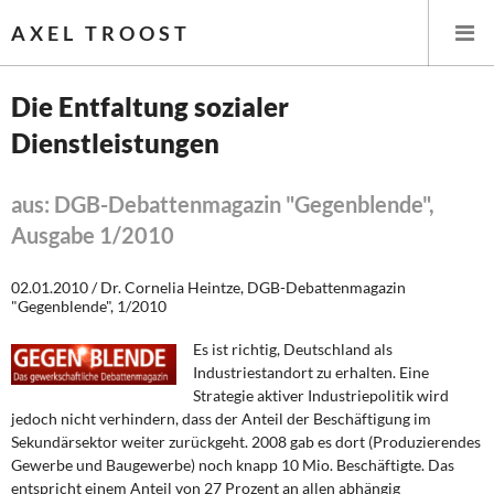
AXEL TROOST
Die Entfaltung sozialer
Dienstleistungen
Startseite
Themen
aus: DGB-Debattenmagazin "Gegenblende",
Ausgabe 1/2010
Leitlinien linker Wirtschafts- und Finanzpolitik
02.01.2010 / Dr. Cornelia Heintze, DGB-Debattenmagazin
Wirtschaftspolitik
"Gegenblende", 1/2010
Es ist richtig, Deutschland als
Steuer- und Finanzpolitik
Industriestandort zu erhalten. Eine
Strategie aktiver Industriepolitik wird
Öffentliche Infrastruktur und Daseinsvorsorge
jedoch nicht verhindern, dass der Anteil der Beschäftigung im
Sekundärsektor weiter zurückgeht. 2008 gab es dort (Produzierendes
Eurokrise und Griechenland
Gewerbe und Baugewerbe) noch knapp 10 Mio. Beschäftigte. Das
entspricht einem Anteil von 27 Prozent an allen abhängig