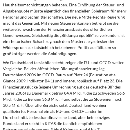
Haushaltsumschichtungen beheben. Eine Erhöhung der Steuer- und
Abgabenquote müsste eigentlich den finanziellen Spielraum für mehr
Personal und Sachmittel schaffen. Die neue Mitte-Rechts-Regierung
macht das Gegenteil. Mit neuen Steuersenkungen betreibt sie die
weitere Schwächung der Finanzierungsbasis des öffentlichen
Gemeinwesens. Gleichzeitig die „Bildungsrepublik“ zu verkünden, ist
ein rhetorischer Schachzug nach dem Muster: Je grotesker der
Widerspruch zur tatsächlich betriebenen Politik ausfällt, um so
großkotziger werden die Ankündigungen.
Wo Deutschland tatsächlich steht, zeigen die EU- und OECD-weiten
Vergleiche. Bei der öffentlichen Bildungsfinanzierung lag
Deutschland 2006 im OECD-Raum auf Platz 24 (Education at a
Glance 2009, Indikator B4.1) und innereuropäisch auf Platz 23. Die
Finanzierungslücke (eigene Umrechnung auf das deutsche BIP des
Jahres 2006) zu Dänemark betrug 84,4 Mrd. ¤, die zu Schweden 56,6
Mrd. ¤, die zu Belgien 36,8 Mrd. ¤ und selbst die zu Slowenien noch
30,5 Mrd. ¤. Über alle Bereiche setzt Deutschland weniger
qualifiziertes Personal ein als EU- und OECD-Länder im
Durchschnitt. Jedes skandinavische Land, aber kein einziges
Bundesland erreicht in KITAS die fachlich empfohlenen
Betreuungsrelationen von 3 bis 4 Krippen- und 6 bis 7