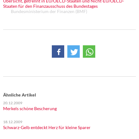
Übersicht, getrennt in EU/OECD-Staaten und Nicht-EU/OECD-
DIE LINKE
Staaten für den Finanzausschuss des Bundestages
Bundesministerium der Finanzen (BMF)
Weitere Themen
Memo-Gruppe
Institut Solidarische Moderne
Rosa-Luxemburg-Stiftung
Über mich
Kontakt
Ähnliche Artikel
20.12.2009
Merkels schöne Bescherung
18.12.2009
Schwarz-Gelb entdeckt Herz für kleine Sparer