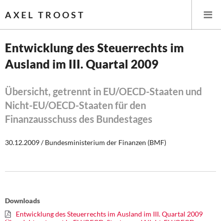
AXEL TROOST
Entwicklung des Steuerrechts im
Ausland im III. Quartal 2009
Startseite
Themen
Übersicht, getrennt in EU/OECD-Staaten und
Nicht-EU/OECD-Staaten für den
Leitlinien linker Wirtschafts- und Finanzpolitik
Finanzausschuss des Bundestages
Wirtschaftspolitik
30.12.2009 / Bundesministerium der Finanzen (BMF)
Steuer- und Finanzpolitik
Öffentliche Infrastruktur und Daseinsvorsorge
Downloads
Eurokrise und Griechenland
Entwicklung des Steuerrechts im Ausland im III. Quartal 2009