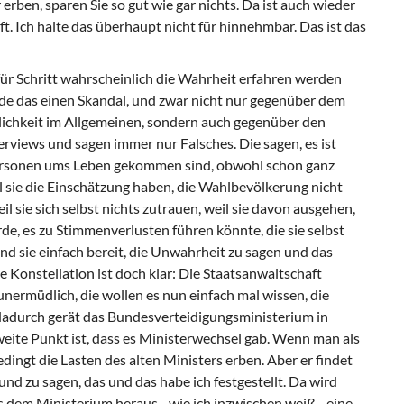
rben, sparen Sie so gut wie gar nichts. Da ist auch wieder
ft. Ich halte das überhaupt nicht für hinnehmbar. Das ist das
tt für Schritt wahrscheinlich die Wahrheit erfahren werden
finde das einen Skandal, und zwar nicht nur gegenüber dem
lichkeit im Allgemeinen, sondern auch gegenüber den
rviews und sagen immer nur Falsches. Die sagen, es ist
personen ums Leben gekommen sind, obwohl schon ganz
il sie die Einschätzung haben, die Wahlbevölkerung nicht
 sie sich selbst nichts zutrauen, weil sie davon ausgehen,
, es zu Stimmenverlusten führen könnte, die sie selbst
d sie einfach bereit, die Unwahrheit zu sagen und das
 Konstellation ist doch klar: Die Staatsanwaltschaft
unermüdlich, die wollen es nun einfach mal wissen, die
d dadurch gerät das Bundesverteidigungsministerium in
eite Punkt ist, dass es Ministerwechsel gab. Wenn man als
dingt die Lasten des alten Ministers erben. Aber er findet
und zu sagen, das und das habe ich festgestellt. Da wird
 dem Ministerium heraus - wie ich inzwischen weiß - eine