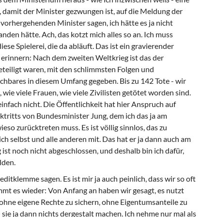
, damit der Minister gezwungen ist, auf die Meldung der
vorhergehenden Minister sagen, ich hätte es ja nicht
nden hätte. Ach, das kotzt mich alles so an. Ich muss
se Spielerei, die da abläuft. Das ist ein gravierender
erinnern: Nach dem zweiten Weltkrieg ist das der
teiligt waren, mit den schlimmsten Folgen und
chbares in diesem Umfang gegeben. Bis zu 142 Tote - wir
wie viele Frauen, wie viele Zivilisten getötet worden sind.
einfach nicht. Die Öffentlichkeit hat hier Anspruch auf
cktritts von Bundesminister Jung, dem ich das ja am
so zurücktreten muss. Es ist völlig sinnlos, das zu
ch selbst und alle anderen mit. Das hat er ja dann auch am
ist noch nicht abgeschlossen, und deshalb bin ich dafür,
lden.
itklemme sagen. Es ist mir ja auch peinlich, dass wir so oft
immt es wieder: Von Anfang an haben wir gesagt, es nutzt
 ohne eigene Rechte zu sichern, ohne Eigentumsanteile zu
 sie ja dann nichts dergestalt machen. Ich nehme nur mal als