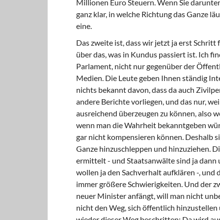
Millionen Euro Steuern. Wenn Sie darunter e
ganz klar, in welche Richtung das Ganze läu
eine.
Das zweite ist, dass wir jetzt ja erst Schri
über das, was in Kundus passiert ist. Ich 
Parlament, nicht nur gegenüber der Öffent
Medien. Die Leute geben Ihnen ständig Inte
nichts bekannt davon, dass da auch Zivil
andere Berichte vorliegen, und das nur, we
ausreichend überzeugen zu können, also weil
wenn man die Wahrheit bekanntgeben würde
gar nicht kompensieren können. Deshalb sin
Ganze hinzuschleppen und hinzuziehen. Die
ermittelt - und Staatsanwälte sind ja dann 
wollen ja den Sachverhalt aufklären -, un
immer größere Schwierigkeiten. Und der zw
neuer Minister anfängt, will man nicht unbe
nicht den Weg, sich öffentlich hinzustellen 
wieder dieser Weg beschritten: Da wird aus