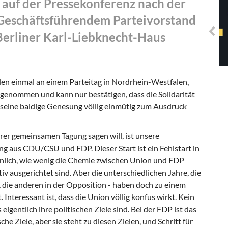
 auf der Pressekonferenz nach der
Solidarisches EUropa -
Mosaiklinke Perspektiven
Geschäftsführendem Parteivorstand
Berliner Karl-Liebknecht-Haus
en einmal an einem Parteitag in Nordrhein-Westfalen,
lgenommen und kann nur bestätigen, dass die Solidarität
 seine baldige Genesung völlig einmütig zum Ausdruck
rer gemeinsamen Tagung sagen will, ist unsere
g aus CDU/CSU und FDP. Dieser Start ist ein Fehlstart in
aunlich, wie wenig die Chemie zwischen Union und FDP
v ausgerichtet sind. Aber die unterschiedlichen Jahre, die
g, die anderen in der Opposition - haben doch zu einem
nteressant ist, dass die Union völlig konfus wirkt. Kein
 eigentlich ihre politischen Ziele sind. Bei der FDP ist das
ische Ziele, aber sie steht zu diesen Zielen, und Schritt für