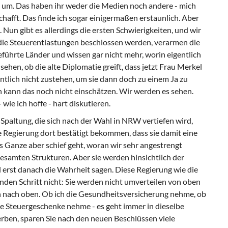
ion um. Das haben ihr weder die Medien noch andere - mich
schafft. Das finde ich sogar einigermaßen erstaunlich. Aber
 Nun gibt es allerdings die ersten Schwierigkeiten, und wir
die Steuerentlastungen beschlossen werden, verarmen die
ührte Länder und wissen gar nicht mehr, worin eigentlich
ehen, ob die alte Diplomatie greift, dass jetzt Frau Merkel
ntlich nicht zustehen, um sie dann doch zu einem Ja zu
h kann das noch nicht einschätzen. Wir werden es sehen.
ie ich hoffe - hart diskutieren.
 Spaltung, die sich nach der Wahl in NRW vertiefen wird,
e Regierung dort bestätigt bekommen, dass sie damit eine
Ganze aber schief geht, woran wir sehr angestrengt
esamten Strukturen. Aber sie werden hinsichtlich der
 erst danach die Wahrheit sagen. Diese Regierung wie die
nden Schritt nicht: Sie werden nicht umverteilen von oben
n nach oben. Ob ich die Gesundheitsversicherung nehme, ob
ie Steuergeschenke nehme - es geht immer in dieselbe
 erben, sparen Sie nach den neuen Beschlüssen viele