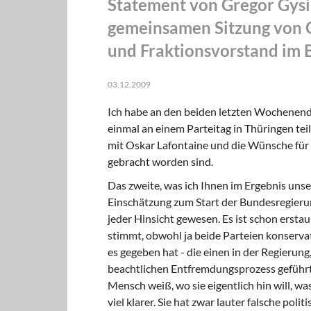
Statement von Gregor Gysi
gemeinsamen Sitzung von 
und Fraktionsvorstand im 
03.12.2009
Ich habe an den beiden letzten Wochenend
einmal an einem Parteitag in Thüringen tei
mit Oskar Lafontaine und die Wünsche für
gebracht worden sind.
Das zweite, was ich Ihnen im Ergebnis unse
Einschätzung zum Start der Bundesregierun
jeder Hinsicht gewesen. Es ist schon erst
stimmt, obwohl ja beide Parteien konservati
es gegeben hat - die einen in der Regierun
beachtlichen Entfremdungsprozess geführt. I
Mensch weiß, wo sie eigentlich hin will, was
viel klarer. Sie hat zwar lauter falsche polit