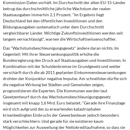
Kommission Daten vorhält. Im Durchschnitt der alten EU-15-Länder
betrug das durchschnittliche jährliche Wachstum der realen
Staatsausgaben immerhin 2,1 Prozent. "Im Ergebnis liegt
Deutschland bei den öffentlichen Investitionen und den
Bildungsausgaben systematisch unter dem Durchschnitt
vergleichbarer Länder. Wichtige Zukunftsinvestitionen werden seit
langem vernachlässigt", warnen die Wirtschaftswissenschaftler.
Das "Wachstumsbeschleunigungsgesetz" ändere daran nichts. Im
Gegenteil: Mit ihrer Steuersenkungspolitik erhöhe die
Bundesregierung den Druck auf Staatsausgaben und Investitionen. In
Kombination mit der Schuldenbremse im Grundgesetz und weiter
verschärft durch die ab 2011 geplanten Einkommensteuersenkungen
drohten der Konjunktur negative Impulse. Am schnellsten dürfte sich
die negative Wirkung bei Städten und Gemeinden zeigen,
prognostizieren die Experten. Die Kommunen werden laut
Gesetzentwurf durch das Wachstumsbeschleunigungsgesetz
insgesamt mit knapp 1,6 Mrd. Euro belastet. "Gerade ihre Finanzlage
wird sich aufgrund des zu erwartenden katastrophalen
krisenbedingten Einbruchs der Gewerbesteuer jedoch besonders
stark verschlechtern. Und gerade für sie existieren kaum
Möglichkeiten zur Ausweitung der Nettokreditaufnahme, so dass sie