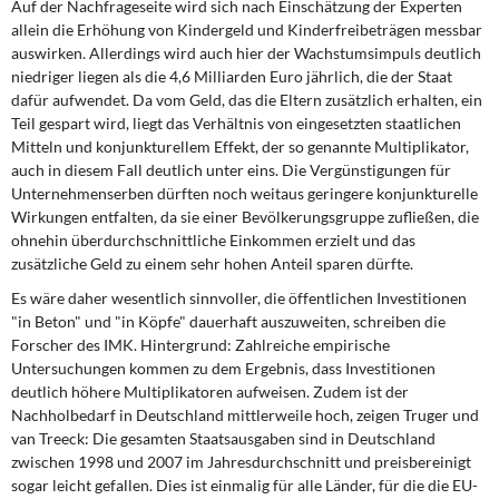
Auf der Nachfrageseite wird sich nach Einschätzung der Experten
allein die Erhöhung von Kindergeld und Kinderfreibeträgen messbar
auswirken. Allerdings wird auch hier der Wachstumsimpuls deutlich
niedriger liegen als die 4,6 Milliarden Euro jährlich, die der Staat
dafür aufwendet. Da vom Geld, das die Eltern zusätzlich erhalten, ein
Teil gespart wird, liegt das Verhältnis von eingesetzten staatlichen
Mitteln und konjunkturellem Effekt, der so genannte Multiplikator,
auch in diesem Fall deutlich unter eins. Die Vergünstigungen für
Unternehmenserben dürften noch weitaus geringere konjunkturelle
Wirkungen entfalten, da sie einer Bevölkerungsgruppe zufließen, die
ohnehin überdurchschnittliche Einkommen erzielt und das
zusätzliche Geld zu einem sehr hohen Anteil sparen dürfte.
Es wäre daher wesentlich sinnvoller, die öffentlichen Investitionen
"in Beton" und "in Köpfe" dauerhaft auszuweiten, schreiben die
Forscher des IMK. Hintergrund: Zahlreiche empirische
Untersuchungen kommen zu dem Ergebnis, dass Investitionen
deutlich höhere Multiplikatoren aufweisen. Zudem ist der
Nachholbedarf in Deutschland mittlerweile hoch, zeigen Truger und
van Treeck: Die gesamten Staatsausgaben sind in Deutschland
zwischen 1998 und 2007 im Jahresdurchschnitt und preisbereinigt
sogar leicht gefallen. Dies ist einmalig für alle Länder, für die die EU-