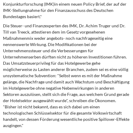
DIE LINKE
Konjunkturforschung (IMK)in einem neuen Policy Brief, der auf der
IMK-Stellungnahme für den Finanzausschuss des Deutschen
Bundestages basiert.*
Weitere Themen
Die Steuer- und Finanzexperten des IMK, Dr. Achim Truger und Dr.
Memo-Gruppe
Till van Treeck, attestieren dem im Gesetz vorgesehenen
Maßnahmenmix weder angebots- noch nachfrageseitig eine
nennenswerte Wirkung. Die Modifikationen bei der
Institut Solidarische Moderne
Unternehmenssteuer und die Verbesserungen für
Unternehmenserben dürften nicht zu höheren Investitionen führen.
Rosa-Luxemburg-Stiftung
Das Umsatzsteuerprivileg für das Hotelgewerbe gehe
möglicherweise zu Lasten anderer Branchen, zudem sei es eine völlig
Über mich
unsystematische Subvention: "Selbst wenn es mit der Maßnahme
gelänge, die Nachfrage und damit auch Wachstum und Beschäftigung
im Hotelgewerbe ohne negative Nebenwirkungen in anderen
Kontakt
Sektoren auszulösen, stellt sich die Frage, aus welchem Grund gerade
der Hotelsektor ausgewählt wurde", schreiben die Ökonomen.
"Bisher ist nicht bekannt, dass es sich dabei um einen
technologischen Schlüsselsektor für die gesamte Volkswirtschaft
handelt, von dessen Förderung wesentliche positive Spillover-Effekte
ausgingen."