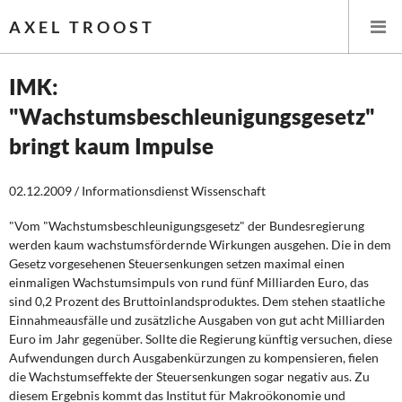
AXEL TROOST
IMK:
"Wachstumsbeschleunigungsgesetz"
Startseite
bringt kaum Impulse
Themen
02.12.2009 / Informationsdienst Wissenschaft
Leitlinien linker Wirtschafts- und Finanzpolitik
"Vom "Wachstumsbeschleunigungsgesetz" der Bundesregierung
werden kaum wachstumsfördernde Wirkungen ausgehen. Die in dem
Wirtschaftspolitik
Gesetz vorgesehenen Steuersenkungen setzen maximal einen
einmaligen Wachstumsimpuls von rund fünf Milliarden Euro, das
Steuer- und Finanzpolitik
sind 0,2 Prozent des Bruttoinlandsproduktes. Dem stehen staatliche
Einnahmeausfälle und zusätzliche Ausgaben von gut acht Milliarden
Öffentliche Infrastruktur und Daseinsvorsorge
Euro im Jahr gegenüber. Sollte die Regierung künftig versuchen, diese
Aufwendungen durch Ausgabenkürzungen zu kompensieren, fielen
Eurokrise und Griechenland
die Wachstumseffekte der Steuersenkungen sogar negativ aus. Zu
diesem Ergebnis kommt das Institut für Makroökonomie und