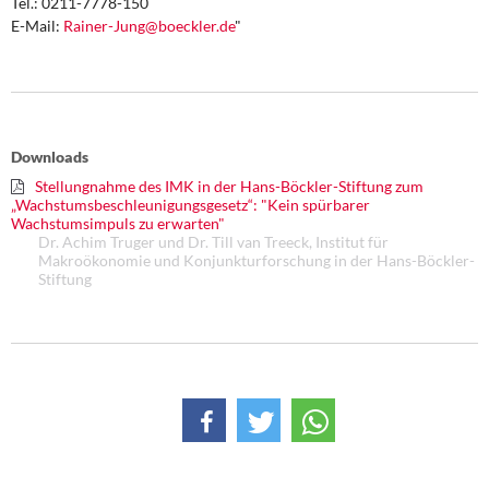
Tel.: 0211-7778-150
E-Mail:
Rainer-Jung@boeckler.de
"
Downloads
Stellungnahme des IMK in der Hans-Böckler-Stiftung zum
„Wachstumsbeschleunigungsgesetz“: "Kein spürbarer
Wachstumsimpuls zu erwarten"
Dr. Achim Truger und Dr. Till van Treeck, Institut für
Makroökonomie und Konjunkturforschung in der Hans-Böckler-
Stiftung