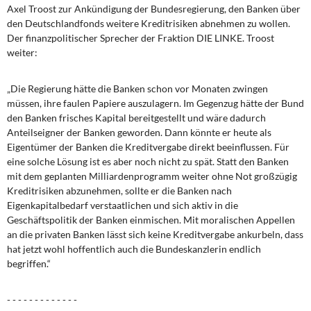
DIE LINKE
Axel Troost zur Ankündigung der Bundesregierung, den Banken über
den Deutschlandfonds weitere Kreditrisiken abnehmen zu wollen.
Der finanzpolitischer Sprecher der Fraktion DIE LINKE. Troost
Weitere Themen
weiter:
Memo-Gruppe
„Die Regierung hätte die Banken schon vor Monaten zwingen
müssen, ihre faulen Papiere auszulagern. Im Gegenzug hätte der Bund
Institut Solidarische Moderne
den Banken frisches Kapital bereitgestellt und wäre dadurch
Anteilseigner der Banken geworden. Dann könnte er heute als
Rosa-Luxemburg-Stiftung
Eigentümer der Banken die Kreditvergabe direkt beeinflussen. Für
eine solche Lösung ist es aber noch nicht zu spät. Statt den Banken
Über mich
mit dem geplanten Milliardenprogramm weiter ohne Not großzügig
Kreditrisiken abzunehmen, sollte er die Banken nach
Eigenkapitalbedarf verstaatlichen und sich aktiv in die
Kontakt
Geschäftspolitik der Banken einmischen. Mit moralischen Appellen
an die privaten Banken lässt sich keine Kreditvergabe ankurbeln, dass
hat jetzt wohl hoffentlich auch die Bundeskanzlerin endlich
begriffen.“
- - - - - - - - - - - - -