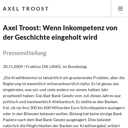
AXEL TROOST
Axel Troost: Wenn Inkompetenz von
der Geschichte eingeholt wird
Startseite
Themen
Pressemitteilung
Leitlinien linker Wirtschafts- und Finanzpolitik
30.11.2009 / Fraktion DIE LINKE. im Bundestag
„Die Kreditklemme ist tatsächlich ein gravierendes Problem, aber die
Wirtschaftspolitik
Regierung ist wesentlich mitverantwortlich dafür. Es ist genau das
eingetreten, was wir und viele andere vor einem halben Jahr
Steuer- und Finanzpolitik
prophezeit haben: Das Bad-Bank-Gesetz vom Juli dieses Jahres war
politisch und handwerklich dilettantisch. Es stellte es den Banken
Öffentliche Infrastruktur und Daseinsvorsorge
frei, ob sie ihre 300 bis 600 Milliarden Euro Schrottpapiere auslagern
oder in den Bilanzen belassen wollen. Bislang hat keine einzige Bank
Eurokrise und Griechenland
Papiere nach dem Bad Bank-Gesetz ausgelagert. Dies belastet
natürlich die Möglichkeiten der Banken zur Kreditvergabe“, erklärt