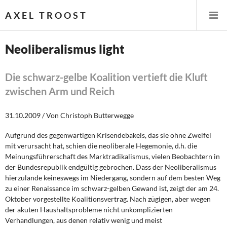
AXEL TROOST
Neoliberalismus light
Startseite
Die schwarz-gelbe Koalition vertieft die Kluft
zwischen Arm und Reich
Themen
31.10.2009 / Von Christoph Butterwegge
Leitlinien linker Wirtschafts- und Finanzpolitik
Aufgrund des gegenwärtigen Krisendebakels, das sie ohne Zweifel
Wirtschaftspolitik
mit verursacht hat, schien die neoliberale Hegemonie, d.h. die
Meinungsführerschaft des Marktradikalismus, vielen Beobachtern in
Steuer- und Finanzpolitik
der Bundesrepublik endgültig gebrochen. Dass der Neoliberalismus
hierzulande keineswegs im Niedergang, sondern auf dem besten Weg
Öffentliche Infrastruktur und Daseinsvorsorge
zu einer Renaissance im schwarz-gelben Gewand ist, zeigt der am 24.
Oktober vorgestellte Koalitionsvertrag. Nach zügigen, aber wegen
Eurokrise und Griechenland
der akuten Haushaltsprobleme nicht unkomplizierten
Verhandlungen, aus denen relativ wenig und meist