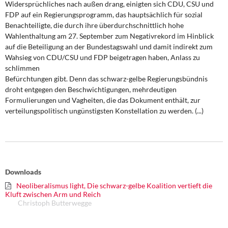
Widersprüchliches nach außen drang, einigten sich CDU, CSU und
DIE LINKE
FDP auf ein Regierungsprogramm, das hauptsächlich für sozial
Benachteiligte, die durch ihre überdurchschnittlich hohe
Weitere Themen
Wahlenthaltung am 27. September zum Negativrekord im Hinblick
auf die Beteiligung an der Bundestagswahl und damit indirekt zum
Memo-Gruppe
Wahsieg von CDU/CSU und FDP beigetragen haben, Anlass zu
schlimmen
Institut Solidarische Moderne
Befürchtungen gibt. Denn das schwarz-gelbe Regierungsbündnis
droht entgegen den Beschwichtigungen, mehrdeutigen
Formulierungen und Vagheiten, die das Dokument enthält, zur
Rosa-Luxemburg-Stiftung
verteilungspolitisch ungünstigsten Konstellation zu werden. (...)
Über mich
Kontakt
Downloads
Neoliberalismus light, Die schwarz-gelbe Koalition vertieft die
Kluft zwischen Arm und Reich
Christoph Butterwegge