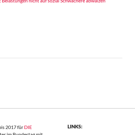
: Belastungen nicht auf sozial Schwächere abwälzen
LINKS:
bis 2017 für
DIE
er im Bundestag mit