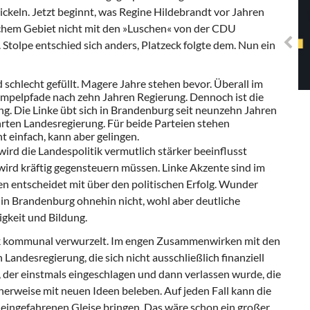
Solidarisches EUropa -
ckeln. Jetzt beginnt, was Regine Hildebrandt vor Jahren
Mosaiklinke Perspektiven
tischem Gebiet nicht mit den »Luschen« von der CDU
tolpe entschied sich anders, Platzeck folgte dem. Nun ein
 schlecht gefüllt. Magere Jahre stehen bevor. Überall im
ampelpfade nach zehn Jahren Regierung. Dennoch ist die
ung. Die Linke übt sich in Brandenburg seit neunzehn Jahren
rten Landesregierung. Für beide Parteien stehen
t einfach, kann aber gelingen.
ird die Landespolitik vermutlich stärker beeinflusst
wird kräftig gegensteuern müssen. Linke Akzente sind im
en entscheidet mit über den politischen Erfolg. Wunder
 in Brandenburg ohnehin nicht, wohl aber deutliche
gkeit und Bildung.
k kommunal verwurzelt. Im engen Zusammenwirken mit den
ndesregierung, die sich nicht ausschließlich finanziell
 der einstmals eingeschlagen und dann verlassen wurde, die
herweise mit neuen Ideen beleben. Auf jeden Fall kann die
 eingefahrenen Gleise bringen. Das wäre schon ein großer