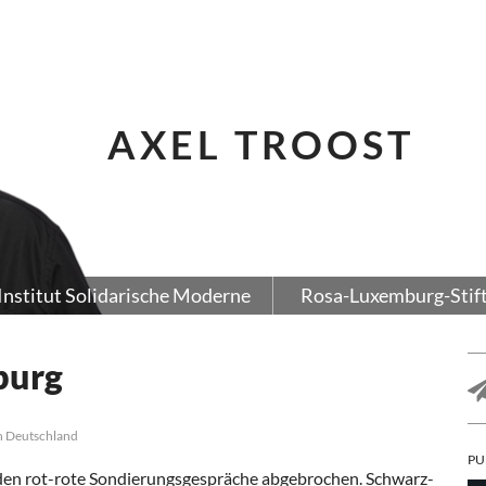
AXEL TROOST
Institut Solidarische Moderne
Rosa-Luxemburg-Stif
burg
n Deutschland
PU
den rot-rote Sondierungsgespräche abgebrochen. Schwarz-