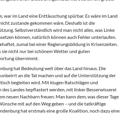
 war im Land eine Enttäuschung spürbar. Es wäre im Land
t nicht zustande gekommen wäre. Deshalb ist die
tzung. Selbstverständlich wird man nicht alles, was Linke
etzen können, natürlich können auch Fehler unterlaufen.
ehaftet, zumal bei einer Regierungsbildung in Krisenzeiten.
 sie nicht nur bei schönem Wetter und guten
ortung übernimmt.
enburg hat Bedeutung weit über das Land hinaus. Die
 unbeirrt an die Tat machen und auf die Unterstützung der
itisch begleiten wird. Mit klugen Ratschlägen und
 des Landes bepflastert werden, mit linker Besserwisserei
 dem neuen Nachbarn freuen. Man kann dem, was dieser Tage
 Wünsche mit auf den Weg geben – und die tatkräftige
ndenburg hat erstmals eine große Koalition, noch dazu eine