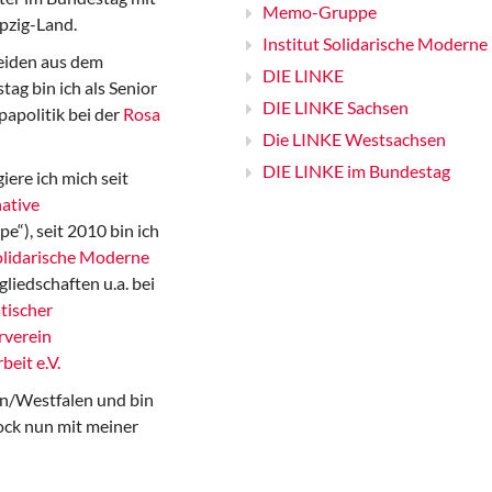
Memo-Gruppe
pzig-Land.
Institut Solidarische Moderne
iden aus dem
DIE LINKE
ag bin ich als Senior
DIE LINKE Sachsen
papolitik bei der
Rosa
Die LINKE Westsachsen
DIE LINKE im Bundestag
iere ich mich seit
ative
“), seit 2010 bin ich
Solidarische Moderne
gliedschaften u.a. bei
tischer
rverein
beit e.V.
n/Westfalen und bin
ock nun mit meiner