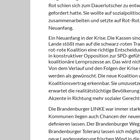
Rot schien sich zum Dauerlutscher zu entwi
gefordert hatte. Sie wollte auf sozialpoli
zusammenarbeiten und setzte auf Rot-Rot. S
Neuanfang.
Ein Neuanfang in der Krise. Die Kassen sind
Lande stößt man auf die schwarz-roten Tr
rot-rote Koalition eine richtige Entscheid
in konstruktiver Opposition zur SPD-gefüh
koalitionäre Lernprozesse an. Das wird nich
Von dem Verlauf und den Folgen der Krise w
werden als gewünscht. Die neue Koalition 
Koalitionsvertrag erkennbar. Sie umzusetz
erwartet die realitätstüchtige Bevölkerung
Akzente in Richtung mehr sozialer Gerechti
Die Brandenburger LINKE war immer star
Kommunen liegen auch Chancen der neuen La
definieren lassen. Der Brandenburger Weg,
Brandenburger Toleranz lassen sich möglic
neue Landesregierung frischen Wind in die