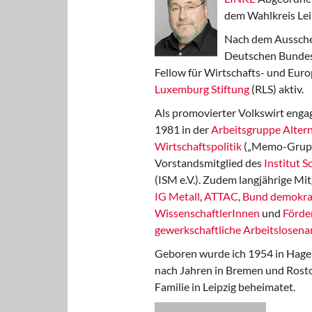
dem Wahlkreis Lei
Nach dem Aussche
Deutschen Bundest
Fellow für Wirtschafts- und Euro
Luxemburg Stiftung
(RLS) aktiv.
Als promovierter Volkswirt engag
1981 in der
Arbeitsgruppe Altern
Wirtschaftspolitik
(„Memo-Gruppe
Vorstandsmitglied des
Institut 
(ISM e.V.). Zudem langjährige Mit
IG Metall
,
ATTAC
,
Bund demokra
WissenschaftlerInnen
und
Förde
gewerkschaftliche Arbeitslosenar
Geboren wurde ich 1954 in Hage
nach Jahren in Bremen und Rost
Familie in Leipzig beheimatet.