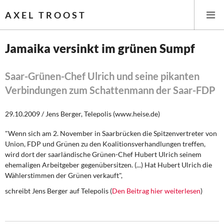
AXEL TROOST
Jamaika versinkt im grünen Sumpf
Startseite
Saar-Grünen-Chef Ulrich und seine pikanten
Verbindungen zum Schattenmann der Saar-FDP
Themen
29.10.2009 / Jens Berger, Telepolis (www.heise.de)
Leitlinien linker Wirtschafts- und Finanzpolitik
"Wenn sich am 2. November in Saarbrücken die Spitzenvertreter von
Wirtschaftspolitik
Union, FDP und Grünen zu den Koalitionsverhandlungen treffen,
wird dort der saarländische Grünen-Chef Hubert Ulrich seinem
Steuer- und Finanzpolitik
ehemaligen Arbeitgeber gegenübersitzen. (...) Hat Hubert Ulrich die
Wählerstimmen der Grünen verkauft",
Öffentliche Infrastruktur und Daseinsvorsorge
schreibt Jens Berger auf Telepolis (
Den Beitrag hier weiterlesen
)
Eurokrise und Griechenland