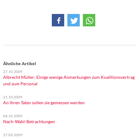
DIE LINKE
Weitere Themen
Memo-Gruppe
Institut Solidarische Moderne
Rosa-Luxemburg-Stiftung
Ähnliche Artikel
27.10.2009
Albrecht Müller: Einige wenige Anmerkungen zum Koalitionsvertrag
Über mich
und zum Personal
Kontakt
21.10.2009
An ihren Taten sollen sie gemessen werden
04.10.2009
Nach-Wahl-Betrachtungen
27.09.2009