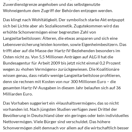
DIE LINKE
Zuverdienstgrenze angehoben und das selbstgenutzte
Wohneigentum dem Zugriff der Behörden entzogen werden.
Weitere Themen
Das klingt nach Wohltätigkeit. Der symbolisch starke Akt entpuppt
sich bei Lichte aber als Sozialkosmetik. Zugutekommen wird das
Memo-Gruppe
erhöhte Schonvermögen einer begrenzten Zahl von
Langzeitarbeitslosen: Älteren, die etwas ansparen und sich eine
Lebensversicherung leisten konnten, sowie Eigenheimbesitzern. Das
Institut Solidarische Moderne
trifft aber auf die Masse der Hartz-IV-Beziehenden besonders im
Osten nicht zu. Von 5,5 Millionen Anträgen auf ALG II hat die
Rosa-Luxemburg-Stiftung
Bundesagentur für Arbeit 2009 bis jetzt nicht einmal 0,2 Prozent
wegen zu »hohen Vermögens« zurückgewiesen. Die Koalitionäre
Über mich
wissen genau, dass relativ wenige Langzeitarbeitslose profitieren,
denn sie rechnen mit Kosten von nur 300 Millionen Euro – die
gesamten Hartz-IV-Ausgaben in diesem Jahr belaufen sich auf 36
Kontakt
Milliarden Euro.
Das Vorhaben suggeriert ein »Haushaltsvermögen«, das so nicht
vorhanden ist. Nach jüngsten Studien verfügen zwei Drittel der
Bevölkerung in Deutschland über ein geringes oder kein individuelles
Nettovermögen. Viele Bürger sind verschuldet. Das höhere
Schonvermögen zielt demnach vor allem auf die wirtschaftlich besser