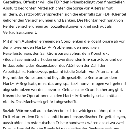
Gestellten. Offenbar will die FDP den krisenbedingt vom finanziellen
Absturz bedrohten Mittelschichten die Sorge vor Altersarmut
mildern. Zusatzprofit versprechen sich die ebenfalls zur FDP-Klientel
gehörenden Versicherungen und Banken. Die Nichtanrechnung von
Rentenversicherungen auf Sozialleistungen eignet sich gut als
Verkaufsargument.
Mit ihrem Aufsehen erregenden Coup lenken die Koalitionäre ab von
den gravierenden Hartz-IV- Problemen: den niedrigen
Regelleistungen, den Sanktionsparagraphen, dem Konstrukt
»Bedarfsgemeinschaft«, den entwürdigenden Ein-Euro-Jobs und der
Entkoppelung der Bezugsdauer des ALG I von der Zahl der
Arbeitsjahre. Keineswegs gebannt ist die Gefahr von Altersarmut.
Beginnt der Ruhestand und liegt die gesetzliche Rente unter dem
Hartz-IV-Regelsatz, muss das angesparte Schonvermögen weitgehend
abgeschmolzen werden, bevor es Geld aus der Grundsicherung gibt.
Kosmetische Operationen an den Hartz-IV-Knebelgesetzen nützen
nichts. Das Machwerk gehört abgeschafft.
Soziale Wärme soll auch das Verbot »sittenwidriger« Löhne, die ein
Drittel unter dem Durchschnitt branchenspezifischer Entgelte liegen,
ausstrahlen. Im ostdeutschen Friseurhandwerk wären das etwa zwei
Euro je Stunde! Solche Praxis ist nach geltender Rechtssprechung