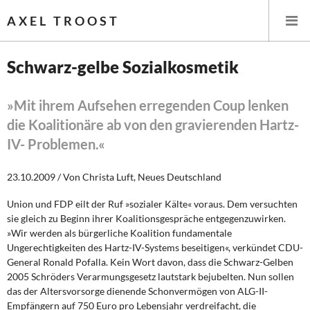
AXEL TROOST
Schwarz-gelbe Sozialkosmetik
Startseite
»Mit ihrem Aufsehen erregenden Coup lenken
die Koalitionäre ab von den gravierenden Hartz-
Themen
IV- Problemen.«
Leitlinien linker Wirtschafts- und Finanzpolitik
23.10.2009 / Von Christa Luft, Neues Deutschland
Wirtschaftspolitik
Union und FDP eilt der Ruf »sozialer Kälte« voraus. Dem versuchten
sie gleich zu Beginn ihrer Koalitionsgespräche entgegenzuwirken.
Steuer- und Finanzpolitik
»Wir werden als bürgerliche Koalition fundamentale
Ungerechtigkeiten des Hartz-IV-Systems beseitigen«, verkündet CDU-
Öffentliche Infrastruktur und Daseinsvorsorge
General Ronald Pofalla. Kein Wort davon, dass die Schwarz-Gelben
2005 Schröders Verarmungsgesetz lautstark bejubelten. Nun sollen
Eurokrise und Griechenland
das der Altersvorsorge dienende Schonvermögen von ALG-II-
Empfängern auf 750 Euro pro Lebensjahr verdreifacht, die