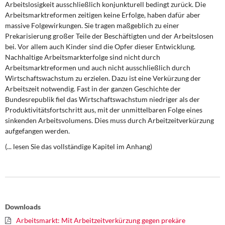
Arbeitslosigkeit ausschließlich konjunkturell bedingt zurück. Die
DIE LINKE
Arbeitsmarktreformen zeitigen keine Erfolge, haben dafür aber
massive Folgewirkungen. Sie tragen maßgeblich zu einer
Weitere Themen
Prekarisierung großer Teile der Beschäftigten und der Arbeitslosen
bei. Vor allem auch Kinder sind die Opfer dieser Entwicklung.
Memo-Gruppe
Nachhaltige Arbeitsmarkterfolge sind nicht durch
Arbeitsmarktreformen und auch nicht ausschließlich durch
Institut Solidarische Moderne
Wirtschaftswachstum zu erzielen. Dazu ist eine Verkürzung der
Arbeitszeit notwendig. Fast in der ganzen Geschichte der
Bundesrepublik fiel das Wirtschaftswachstum niedriger als der
Rosa-Luxemburg-Stiftung
Produktivitätsfortschritt aus, mit der unmittelbaren Folge eines
sinkenden Arbeitsvolumens. Dies muss durch Arbeitzeitverkürzung
Über mich
aufgefangen werden.
(..
. lesen Sie das vollständige Kapitel im Anhang)
Kontakt
Downloads
Arbeitsmarkt: Mit Arbeitzeitverkürzung gegen prekäre