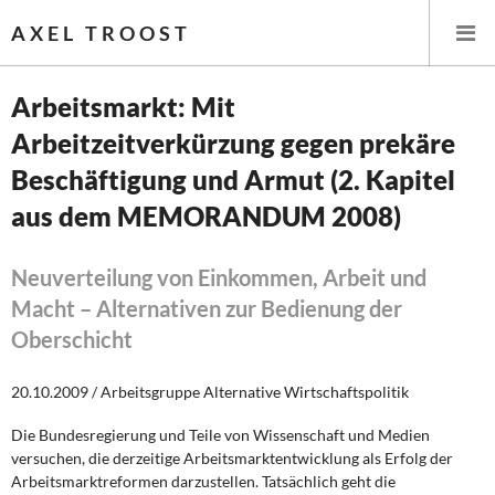
AXEL TROOST
Arbeitsmarkt: Mit
Arbeitzeitverkürzung gegen prekäre
Startseite
Beschäftigung und Armut (2. Kapitel
Themen
aus dem MEMORANDUM 2008)
Leitlinien linker Wirtschafts- und Finanzpolitik
Neuverteilung von Einkommen, Arbeit und
Macht – Alternativen zur Bedienung der
Wirtschaftspolitik
Oberschicht
Steuer- und Finanzpolitik
20.10.2009 / Arbeitsgruppe Alternative Wirtschaftspolitik
Öffentliche Infrastruktur und Daseinsvorsorge
Die Bundesregierung und Teile von Wissenschaft und Medien
Eurokrise und Griechenland
versuchen, die derzeitige Arbeitsmarktentwicklung als Erfolg der
Arbeitsmarktreformen darzustellen. Tatsächlich geht die