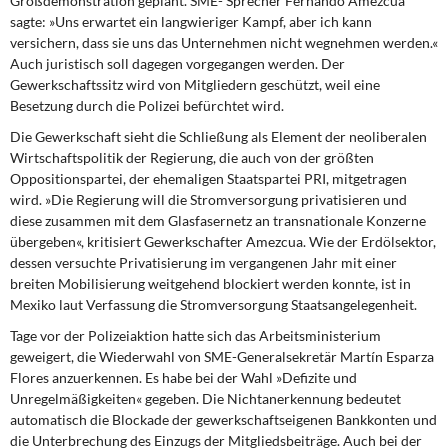
Großdemonstration geplant. SME- Sprecher Fernando Amezcua
sagte: »Uns erwartet ein langwieriger Kampf, aber ich kann
versichern, dass sie uns das Unternehmen nicht wegnehmen werden.«
Auch juristisch soll dagegen vorgegangen werden. Der
Gewerkschaftssitz wird von Mitgliedern geschützt, weil eine
Besetzung durch die Polizei befürchtet wird.
Die Gewerkschaft sieht die Schließung als Element der neoliberalen
Wirtschaftspolitik der Regierung, die auch von der größten
Oppositionspartei, der ehemaligen Staatspartei PRI, mitgetragen
wird. »Die Regierung will die Stromversorgung privatisieren und
diese zusammen mit dem Glasfasernetz an transnationale Konzerne
übergeben«, kritisiert Gewerkschafter Amezcua. Wie der Erdölsektor,
dessen versuchte Privatisierung im vergangenen Jahr mit einer
breiten Mobilisierung weitgehend blockiert werden konnte, ist in
Mexiko laut Verfassung die Stromversorgung Staatsangelegenheit.
Tage vor der Polizeiaktion hatte sich das Arbeitsministerium
geweigert, die Wiederwahl von SME-Generalsekretär Martín Esparza
Flores anzuerkennen. Es habe bei der Wahl »Defizite und
Unregelmäßigkeiten« gegeben. Die Nichtanerkennung bedeutet
automatisch die Blockade der gewerkschaftseigenen Bankkonten und
die Unterbrechung des Einzugs der Mitgliedsbeiträge. Auch bei der