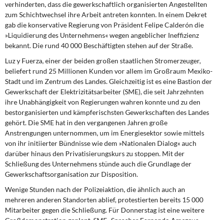
verhinderten, dass die gewerkschaftlich organisierten Angestellten
DIE LINKE
zum Schichtwechsel ihre Arbeit antreten konnten. In einem Dekret
gab die konservative Regierung von Präsident Felipe Calderón die
Weitere Themen
»Liquidierung des Unternehmens« wegen angeblicher Ineffizienz
bekannt. Die rund 40 000 Beschäftigten stehen auf der Straße.
Memo-Gruppe
Luz y Fuerza, einer der beiden großen staatlichen Stromerzeuger,
beliefert rund 25 Millionen Kunden vor allem im Großraum Mexiko-
Institut Solidarische Moderne
Stadt und im Zentrum des Landes. Gleichzeitig ist es eine Bastion der
Gewerkschaft der Elektrizitätsarbeiter (SME), die seit Jahrzehnten
Rosa-Luxemburg-Stiftung
ihre Unabhängigkeit von Regierungen wahren konnte und zu den
bestorganisierten und kämpferischsten Gewerkschaften des Landes
gehört. Die SME hat in den vergangenen Jahren große
Über mich
Anstrengungen unternommen, um im Energiesektor sowie mittels
von ihr initiierter Bündnisse wie dem »Nationalen Dialog« auch
Kontakt
darüber hinaus den Privatisierungskurs zu stoppen. Mit der
Schließung des Unternehmens stünde auch die Grundlage der
Gewerkschaftsorganisation zur Disposition.
Wenige Stunden nach der Polizeiaktion, die ähnlich auch an
mehreren anderen Standorten ablief, protestierten bereits 15 000
Mitarbeiter gegen die Schließung. Für Donnerstag ist eine weitere