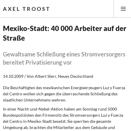
AXEL TROOST
Mexiko-Stadt: 40 000 Arbeiter auf der
Straße
Startseite
Themen
Gewaltsame Schließung eines Stromversorgers
bereitet Privatisierung vor
Leitlinien linker Wirtschafts- und Finanzpolitik
14.10.2009 / Von Albert Sterr, Neues Deutschland
Wirtschaftspolitik
Die Beschäftigten des mexikanischen Energieerzeugers Luz y Fuerza
del Centro wollen sich gegen die überraschende Schließung des
Steuer- und Finanzpolitik
staatlichen Unternehmens wehren.
Öffentliche Infrastruktur und Daseinsvorsorge
In einer Nacht-und-Nebel-Aktion haben am Sonntag rund 5000
Bundespolizisten den Firmensitz des Stromversorgers Luz y Fuerza
Eurokrise und Griechenland
del Centro in Mexiko-Stadt besetzt. Sie sperrten die gesamte
Umgebung ab, brachten die Mitarbeiter aus dem Gebäude und