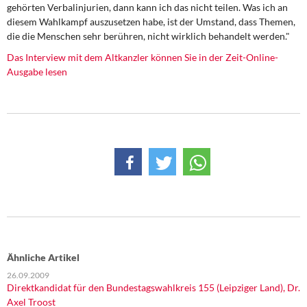
DIE LINKE
gehörten Verbalinjurien, dann kann ich das nicht teilen. Was ich an
diesem Wahlkampf auszusetzen habe, ist der Umstand, dass Themen,
die die Menschen sehr berühren, nicht wirklich behandelt werden."
Weitere Themen
Das Interview mit dem Altkanzler können Sie in der Zeit-Online-
Memo-Gruppe
Ausgabe lesen
Institut Solidarische Moderne
Rosa-Luxemburg-Stiftung
Über mich
Kontakt
Ähnliche Artikel
26.09.2009
Direktkandidat für den Bundestagswahlkreis 155 (Leipziger Land), Dr.
Axel Troost