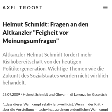
AXEL TROOST
Helmut Schmidt: Fragen an den
Altkanzler "Feigheit vor
Startseite
Meinungsumfragen"
Themen
Altkanzler Helmut Schmidt fordert mehr
Leitlinien linker Wirtschafts- und Finanzpolitik
Risikobereitschaft von der heutigen
Politikergeneration. Wichtige Themen wie die
Wirtschaftspolitik
Zukunft des Sozialstaates würden nicht wirklich
Steuer- und Finanzpolitik
behandelt.
Öffentliche Infrastruktur und Daseinsvorsorge
26.09.2009 / Helmut Schmidt und Giovanni di Lorenzo im Gespräch
Eurokrise und Griechenland
"...dass dieser Wahlkampf relativ langweilig ist. Wenn in der Kritik
aber die Vorstellung mitschwingt, zu einem ordentlichen Wahlkampf