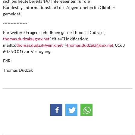
sich bis heute bereits 147 Interessenten für die
DIE LINKE
Bundestagsinformationsfahrt des Abgeordneten im Oktober
gemeldet.
Weitere Themen
----------------
Memo-Gruppe
Für weitere Fragen steht Ihnen gerne Thomas Dudzak (
thomas.dudzak@gmx.net
" title="Linkification:
mailto:
thomas.dudzak@gmx.net
">
thomas.dudzak@gmx.net
, 0163
Institut Solidarische Moderne
607 93 01) zur Verfügung.
Rosa-Luxemburg-Stiftung
FdR
Thomas Dudzak
Über mich
Kontakt