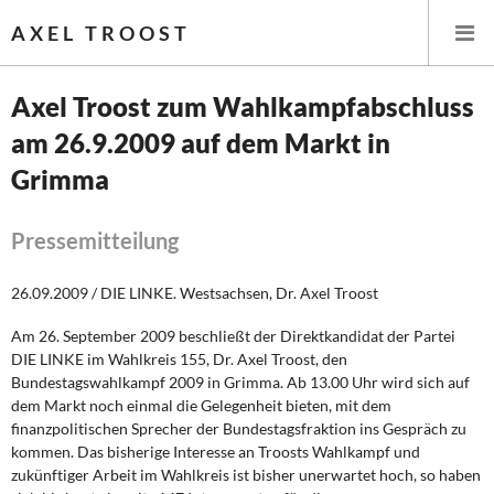
AXEL TROOST
Axel Troost zum Wahlkampfabschluss
am 26.9.2009 auf dem Markt in
Startseite
Grimma
Themen
Pressemitteilung
Leitlinien linker Wirtschafts- und Finanzpolitik
26.09.2009 / DIE LINKE. Westsachsen, Dr. Axel Troost
Wirtschaftspolitik
Am 26. September 2009 beschließt der Direktkandidat der Partei
Steuer- und Finanzpolitik
DIE LINKE im Wahlkreis 155, Dr. Axel Troost, den
Bundestagswahlkampf 2009 in Grimma. Ab 13.00 Uhr wird sich auf
Öffentliche Infrastruktur und Daseinsvorsorge
dem Markt noch einmal die Gelegenheit bieten, mit dem
finanzpolitischen Sprecher der Bundestagsfraktion ins Gespräch zu
kommen. Das bisherige Interesse an Troosts Wahlkampf und
Eurokrise und Griechenland
zukünftiger Arbeit im Wahlkreis ist bisher unerwartet hoch, so haben