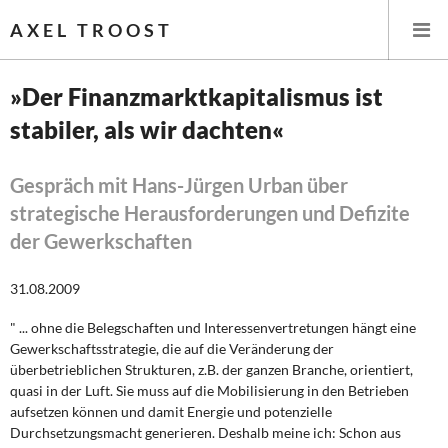
AXEL TROOST
»Der Finanzmarktkapitalismus ist
stabiler, als wir dachten«
Startseite
Themen
Gespräch mit Hans-Jürgen Urban über
strategische Herausforderungen und Defizite
Leitlinien linker Wirtschafts- und Finanzpolitik
der Gewerkschaften
Wirtschaftspolitik
31.08.2009
Steuer- und Finanzpolitik
" ... ohne die Belegschaften und Interessenvertretungen hängt eine
Gewerkschaftsstrategie, die auf die Veränderung der
Öffentliche Infrastruktur und Daseinsvorsorge
überbetrieblichen Strukturen, z.B. der ganzen Branche, orientiert,
quasi in der Luft. Sie muss auf die Mobilisierung in den Betrieben
aufsetzen können und damit Energie und potenzielle
Eurokrise und Griechenland
Durchsetzungsmacht generieren. Deshalb meine ich: Schon aus