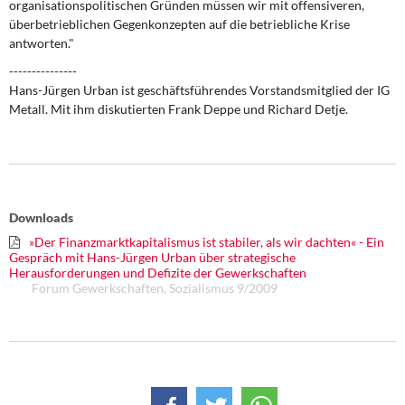
organisationspolitischen Gründen müssen wir mit offensiveren,
DIE LINKE
überbetrieblichen Gegenkonzepten auf die betriebliche Krise
antworten."
Weitere Themen
---------------
Hans-Jürgen Urban ist geschäftsführendes Vorstandsmitglied der IG
Memo-Gruppe
Metall. Mit ihm diskutierten Frank Deppe und Richard Detje.
Institut Solidarische Moderne
Rosa-Luxemburg-Stiftung
Downloads
Über mich
»Der Finanzmarktkapitalismus ist stabiler, als wir dachten« - Ein
Gespräch mit Hans-Jürgen Urban über strategische
Kontakt
Herausforderungen und Defizite der Gewerkschaften
Forum Gewerkschaften, Sozialismus 9/2009